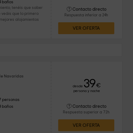
4 baños
iento, tenéis que saber
Contacto directo
veáis que lo primero
Respuesta inferior a 24h
 mejores alojamientos
VER OFERTA
de Navaridas
39
€
desde
persona y noche
7 personas
Contacto directo
4 baños
Respuesta superior a 72h
VER OFERTA