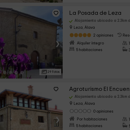
La Posada de Leza
Alojamiento ubicado a 2.3km 
Leza, Álava
2 opiniones
Res
›
Alquiler íntegro
5 habitaciones
29 Fotos
Agroturismo El Encuen
Alojamiento ubicado a 2.3km 
Leza, Álava
0 opiniones
›
Por habitaciones
5 habitaciones