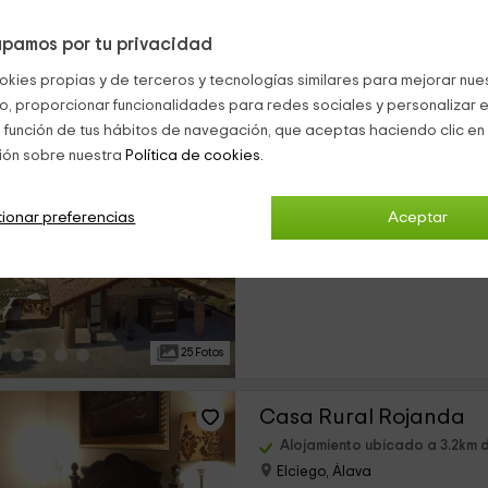
pamos por tu privacidad
17 Fotos
okies propias y de terceros y tecnologías similares para mejorar nuest
co, proporcionar funcionalidades para redes sociales y personalizar e
Hotel Eguren Ugarte
 función de tus hábitos de navegación, que aceptas haciendo clic en 
ión sobre nuestra
Política de cookies.
Alojamiento ubicado a 2.7km 
Laguardia, Álava
0 opiniones
ionar preferencias
Aceptar
›
Por habitaciones
21 habitaciones
25 Fotos
Casa Rural Rojanda
Alojamiento ubicado a 3.2km 
Elciego, Álava