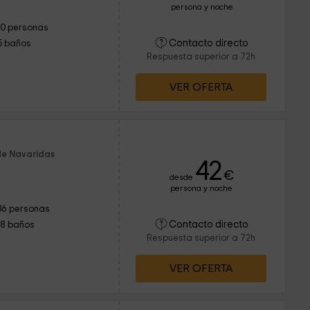
persona y noche
10 personas
Contacto directo
5 baños
Respuesta superior a 72h
VER OFERTA
de Navaridas
42
€
desde
persona y noche
36 personas
Contacto directo
18 baños
Respuesta superior a 72h
VER OFERTA