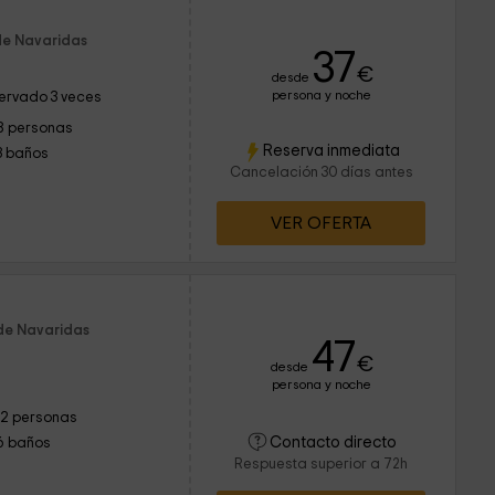
de Navaridas
37
€
desde
persona y noche
ervado 3 veces
8 personas
Reserva inmediata
3 baños
Cancelación 30 días antes
VER OFERTA
de Navaridas
47
€
desde
persona y noche
12 personas
Contacto directo
6 baños
Respuesta superior a 72h