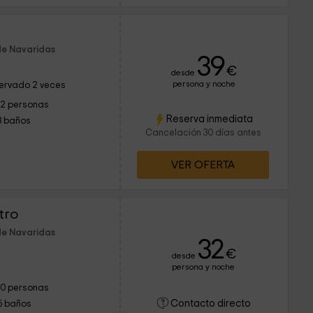
de Navaridas
39
€
desde
persona y noche
ervado 2 veces
12 personas
Reserva inmediata
3 baños
Cancelación 30 días antes
VER OFERTA
tro
de Navaridas
32
€
desde
persona y noche
10 personas
Contacto directo
5 baños