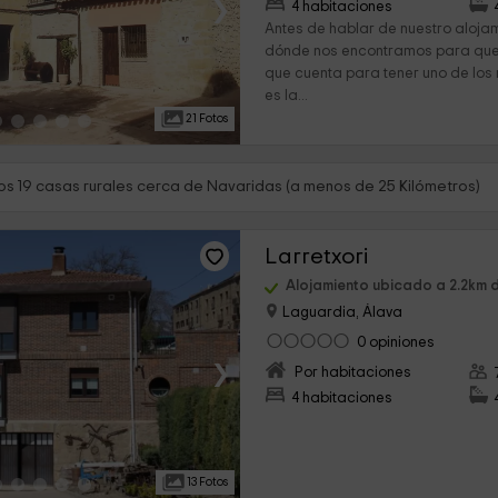
›
4 habitaciones
Antes de hablar de nuestro alojam
dónde nos encontramos para que 
que cuenta para tener uno de los
es la...
21 Fotos
s 19 casas rurales cerca de Navaridas (a menos de 25 Kilómetros)
Larretxori
Alojamiento ubicado a 2.2km 
Laguardia, Álava
0 opiniones
›
Por habitaciones
4 habitaciones
13 Fotos