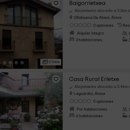
Baigorrietxea
Alojamiento ubicado a 3.3km 
Villabuena De Alava, Álava
0 opiniones
Res
›
Alquiler íntegro
3 habitaciones
21 Fotos
Casa Rural Erletxe
Alojamiento ubicado a 3.4km 
Laguardia, Álava
0 opiniones
›
Por habitaciones
6 habitaciones