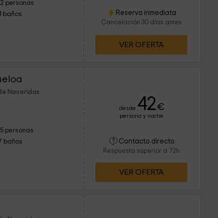
12 personas
Reserva inmediata
4 baños
Cancelación 30 días antes
VER OFERTA
ueloa
de Navaridas
42
€
desde
persona y noche
15 personas
Contacto directo
7 baños
Respuesta superior a 72h
VER OFERTA