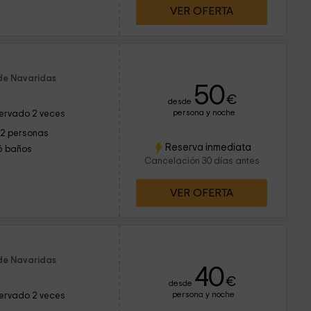
VER OFERTA
de Navaridas
50
€
desde
persona y noche
ervado 2 veces
12 personas
Reserva inmediata
6 baños
Cancelación 30 días antes
VER OFERTA
de Navaridas
40
€
desde
persona y noche
ervado 2 veces