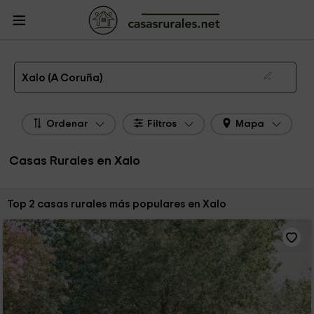
CasasRurales.net
Casas Rurales
Casas Rurales Galicia
Casas Rurales A
Coruña
Casas Rurales Xalo
Las 2 mejores casas rurales en Xalo de 2026
Xalo (A Coruña)
Ordenar
Filtros
Mapa
Casas Rurales en Xalo
Ordenar por:
Top 2 casas rurales más populares en Xalo