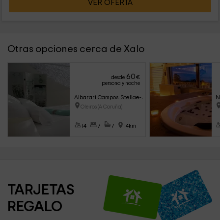
VER OFERTA
Otras opciones cerca de Xalo
60
desde
€
persona y noche
Albarari Campos Stellae- A Coruña
N
Oleiros (A Coruña)
14
7
7
14km
TARJETAS 
REGALO