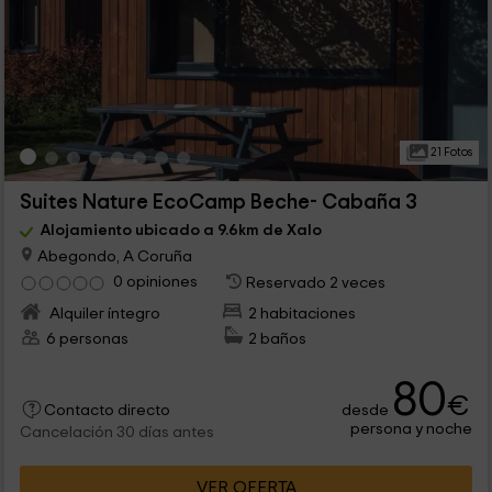
21 Fotos
Suites Nature EcoCamp Beche- Cabaña 3
Alojamiento ubicado a 9.6km de Xalo
Abegondo, A Coruña
0 opiniones
Reservado 2 veces
Alquiler íntegro
2 habitaciones
6 personas
2 baños
80
€
desde
Contacto directo
persona y noche
Cancelación 30 días antes
VER OFERTA