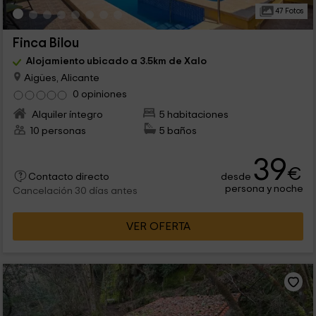
47 Fotos
Finca Bilou
Alojamiento ubicado a 3.5km de Xalo
Aigües, Alicante
0 opiniones
Alquiler íntegro
5 habitaciones
10 personas
5 baños
39
€
desde
Contacto directo
persona y noche
Cancelación 30 días antes
VER OFERTA