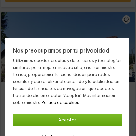
Nos preocupamos por tu privacidad
Utilizamos cookies propias y de terceros y tecnologías
similares para mejorar nuestro sitio, analizar nuestro
16 Fotos
tráfico, proporcionar funcionalidades para redes
sociales y personalizar el contenido y la publicidad en
Casa da Paioca
función de tus hábitos de navegación, que aceptas
Alojamiento ubicado a 4.1km de Xalo
haciendo clic en el botón 'Aceptar'. Más información
Carral, A Coruña
sobre nuestra
Política de cookies.
0 opiniones
Por habitaciones
6 habitaciones
Aceptar
12 personas
6 baños