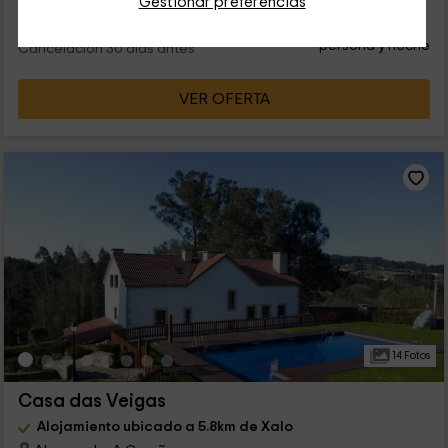
Gestionar preferencias
52
€
desde
Contacto directo
persona y noche
Cancelación 30 días antes
VER OFERTA
14 Fotos
Casa das Veigas
Alojamiento ubicado a 5.8km de Xalo