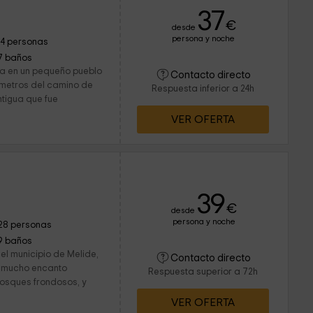
37
€
desde
persona y noche
14 personas
7 baños
lla en un pequeño pueblo
Contacto directo
lómetros del camino de
Respuesta inferior a 24h
ntigua que fue
VER OFERTA
39
€
desde
persona y noche
28 personas
9 baños
l municipio de Melide,
Contacto directo
n mucho encanto
Respuesta superior a 72h
osques frondosos, y
VER OFERTA