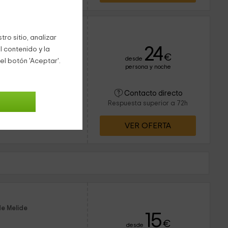
ro sitio, analizar
24
l contenido y la
€
desde
el botón 'Aceptar'.
persona y noche
6 personas
2 baños
dentro de la provincia
Contacto directo
r disfrutar de unas
Respuesta superior a 72h
s donde se localiza el
VER OFERTA
de Melide
15
€
desde