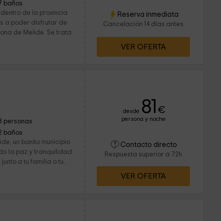
7 baños
dentro de la provincia
Reserva inmediata
s a poder disfrutar de
Cancelación 14 días antes
ona de Melide. Se trata
VER OFERTA
81
€
desde
persona y noche
8 personas
2 baños
de, un bonito municipio
Contacto directo
ás la paz y tranquilidad
Respuesta superior a 72h
nto a tu familia o tu...
VER OFERTA