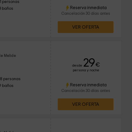
11 personas
Reserva inmediata
4 baños
Cancelación 30 días antes
VER OFERTA
de Melide
29
€
desde
persona y noche
18 personas
Reserva inmediata
9 baños
Cancelación 30 días antes
VER OFERTA