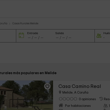
Coruña
Casas Rurales Melide
Entrada
Salida
Hué
 rurales más populares en Melide
Casa Camino Real
Melide, A Coruña
0 opiniones
Res
Por habitaciones