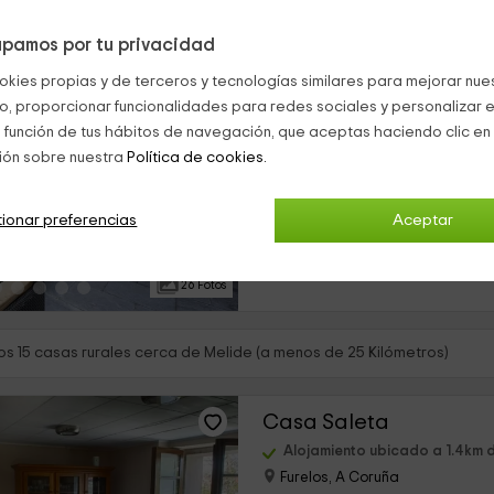
pamos por tu privacidad
Casa A Ferradura
okies propias y de terceros y tecnologías similares para mejorar nuest
Melide, A Coruña
co, proporcionar funcionalidades para redes sociales y personalizar e
0 opiniones
 función de tus hábitos de navegación, que aceptas haciendo clic en 
Alquiler íntegro
ión sobre nuestra
Política de cookies.
›
2 habitaciones
Nuestro alojamiento se encuentra 
ionar preferencias
Aceptar
de A Coruña, en la que vas a pode
vistas del centro de Melide que e
alojamiento. Se...
26 Fotos
s 15 casas rurales cerca de Melide (a menos de 25 Kilómetros)
Casa Saleta
Alojamiento ubicado a 1.4km 
Furelos, A Coruña