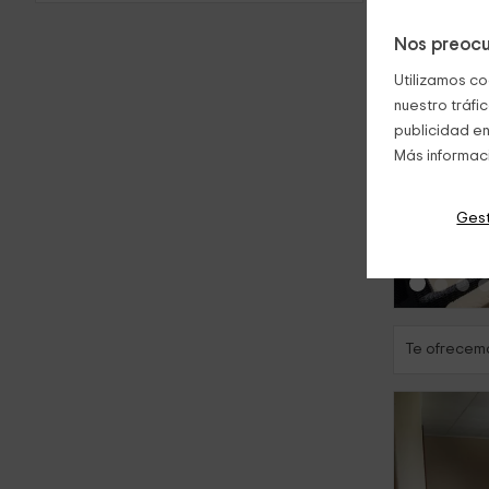
Nos preocu
Utilizamos co
nuestro tráfi
publicidad en
Más informac
‹
Gest
Te ofrecemo