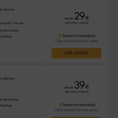
de Melide
29
€
desde
persona y noche
ervado 1 veces
16 personas
Reserva inmediata
5 baños
Cancelación 30 días antes
VER OFERTA
de Melide
39
€
desde
persona y noche
16 personas
Reserva inmediata
8 baños
Cancelación 30 días antes