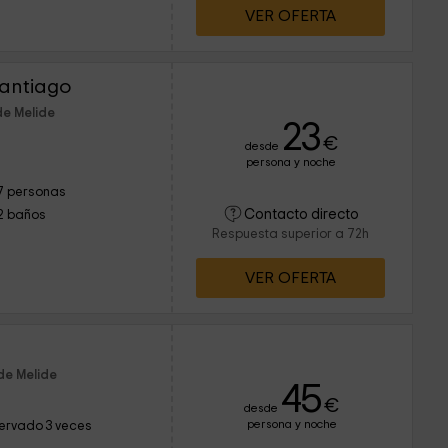
VER OFERTA
Santiago
de Melide
23
€
desde
persona y noche
7 personas
Contacto directo
2 baños
Respuesta superior a 72h
VER OFERTA
de Melide
45
€
desde
persona y noche
ervado 3 veces