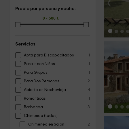
‹
Precio por persona y noche:
Servicios:
Apta para Discapacitados
1
Para ir con Niños
1
Para Grupos
1
‹
Para Dos Personas
2
Abierto en Nochevieja
4
Románticas
1
Barbacoa
3
Chimenea (todos)
Chimenea en Salón
2