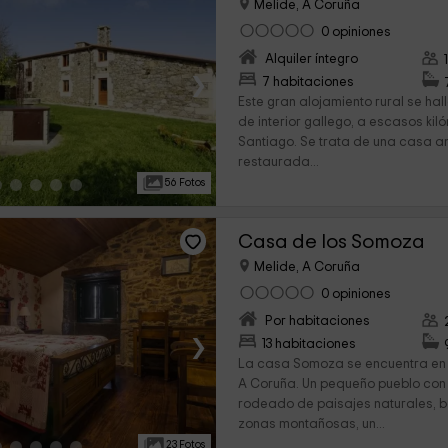
Melide, A Coruña
0 opiniones
Alquiler íntegro
›
7 habitaciones
Este gran alojamiento rural se ha
de interior gallego, a escasos ki
Santiago. Se trata de una casa a
restaurada...
56 Fotos
Casa de los Somoza
Melide, A Coruña
0 opiniones
Por habitaciones
›
13 habitaciones
La casa Somoza se encuentra en e
A Coruña. Un pequeño pueblo co
rodeado de paisajes naturales, b
zonas montañosas, un...
23 Fotos