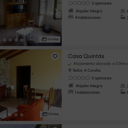
0 opiniones
›
Alquiler íntegro
4 habitaciones
16 Fotos
Casa Quintás
Alojamiento ubicado a 3.0km 
Teillor, A Coruña
0 opiniones
›
Alquiler íntegro
1 habitaciones
13 Fotos