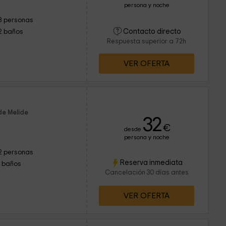
persona y noche
8 personas
Contacto directo
2 baños
Respuesta superior a 72h
VER OFERTA
de Melide
32
€
desde
persona y noche
2 personas
Reserva inmediata
1 baños
Cancelación 30 días antes
VER OFERTA