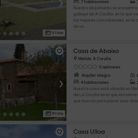
›
7 habitaciones
Nuestro alojamiento se encuentra 
gallega de A Coruña, en la que va
las mejores comodidades, en la z
de un...
12 Fotos
Casa de Abaixo
Melide, A Coruña
0 opiniones
Alquiler íntegro
›
4 habitaciones
Nuestra casa está situada en Meli
de La Coruña en el que encontrar
que buscas para pasar unos días ju
15 Fotos
Casa Ulloa