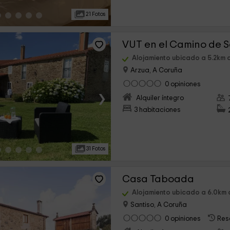
21 Fotos
VUT en el Camino de 
Alojamiento ubicado a 5.2km 
Arzua, A Coruña
0 opiniones
›
Alquiler íntegro
3 habitaciones
31 Fotos
Casa Taboada
Alojamiento ubicado a 6.0km 
Santiso, A Coruña
0 opiniones
Res