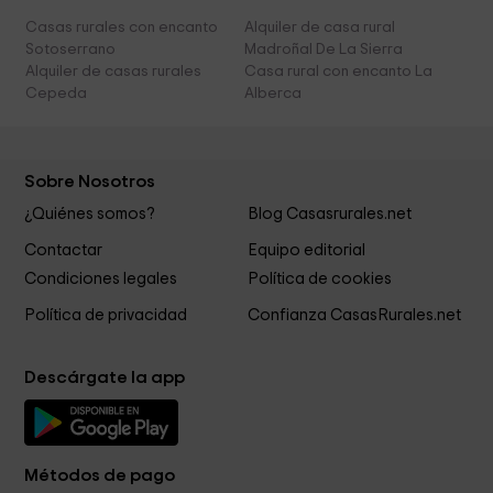
Casas rurales con encanto
Alquiler de casa rural
Sotoserrano
Madroñal De La Sierra
Alquiler de casas rurales
Casa rural con encanto La
Cepeda
Alberca
Sobre Nosotros
¿Quiénes somos?
Blog Casasrurales.net
Contactar
Equipo editorial
Condiciones legales
Política de cookies
Política de privacidad
Confianza CasasRurales.net
Descárgate la app
Métodos de pago