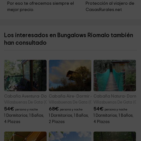
Ayuntamiento de Mogarraz
10,3 km
Por eso te ofrecemos siempre el 
Protección al viajero de 
mejor precio.
CasasRurales.net
Ayuntamiento
10,3 km
Mogarraz
10,4 km
Los interesados en Bungalows Riomalo también
Bodega La Muralla
11,6 km
han consultado
Posada Miranda
11,6 km
Cabaña Aventura- Dormir en los Árboles
Cabaña Aire- Dormir en los Árboles
Cabaña Natura- Dormir 
Villasbuenas De Gata (Cáceres)
Villasbuenas De Gata (Cáceres)
Villasbuenas De Gata (Cá
54
€
68
€
54
€
persona y noche
persona y noche
persona y noche
1 Dormitorios, 1 Baños,
1 Dormitorios, 1 Baños,
1 Dormitorios, 1 Baños,
4 Plazas
2 Plazas
4 Plazas