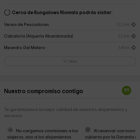
Cerca de Bungalows Riomalo podrás visitar:
Verea de Pescadores
0,2 km
Cabaloria (Alquería Abandonada)
1,3 km
Meandro Del Melero
1,4 km
Orilla Meandro del Melero
1,5 km
Más
Cementerio
4,6 km
Iglesia
4,7 km
Nuestro compromiso contigo
Ermita del Humilladero
5,0 km
Natural Park of Las Batuecas-Sierra de France
6,3 km
Te garantizamos la mejor calidad de nuestros alojamientos y
servicios
Batuecas Ruta Rupestre
7,1 km
Carmelitas Descalzos De Castilla Curia Provincial
8,3 km
No cargamos comisiones a los 
Al reservar con nosotr
viajeros, sino a los alojamientos. 
cubierto por la Garantía de