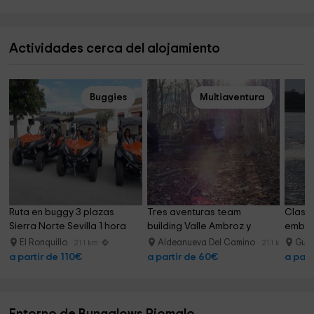
Actividades cerca del alojamiento
Buggies
Multiaventura
Ruta en buggy 3 plazas 
Tres aventuras team 
Clase
Sierra Norte Sevilla 1 hora
building Valle Ambroz y 
embals
comida
El Ronquillo
Aldeanueva Del Camino
Guij
21.1 km
21.1 km
a partir de 110€
a partir de 60€
a part