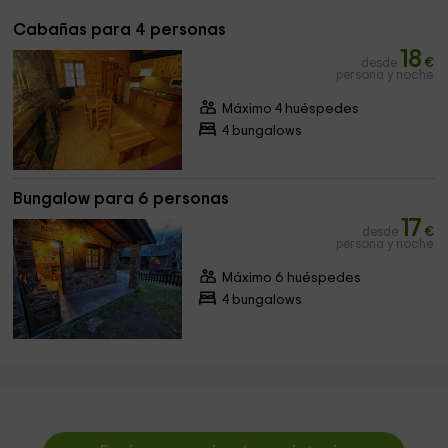
Cabañas para 4 personas
18
desde
€
persona y noche
Máximo 4 huéspedes
4 bungalows
Bungalow para 6 personas
17
desde
€
persona y noche
Máximo 6 huéspedes
4 bungalows