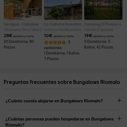
Veragua - Cabañas
La Cabaña Romántica del Llano
Camping El Pinajarro
Villanueva De La Vera (Cáceres)
Valencia De Alcantara (Cáceres)
Hervas (Cáceres)
28
€
10
€
19
€
persona y noche
persona y noche
persona y noche
20 Dormitorios, 50
11 Dormitorios, 11
3
Plazas
Baños, 42 Plazas
opiniones
1 Dormitorios, 1 Baños,
7 Plazas
Preguntas frecuentes sobre Bungalows Riomalo
¿Cuánto cuesta alojarse en Bungalows Riomalo?
¿Cuántas personas pueden hospedarse en Bungalows
Riomalo?