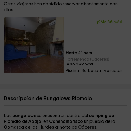
Otros viajeros han decidido reservar directamente con
ellos.
¡Sólo 3€ más!
Hasta 41 pers.
Torremenga (Cáceres)
¡A sólo 49.5km!
Piscina · Barbacoa · Mascotas · Chimenea
Descripción de Bungalows Riomalo
Los
bungalows
se encuentran dentro del
camping de
Riomalo de Abajo
, en
Caminomorisco
un pueblo de la
Comarca de las Hurdes
al norte de
Cáceres
.