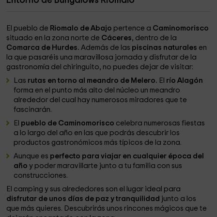
Entorno de Bungalows Riomalo
El pueblo de
Riomalo de Abajo
pertence a
Caminomorisco
situado en la zona norte de
Cáceres
, dentro de la
Comarca de Hurdes.
Además de las
piscinas naturales
en
la que pasaréis una maravillosa jornada y disfrutar de la
gastronomía del chiringuito, no puedes dejar de visitar:
Las
rutas en torno al meandro de Melero.
El
río Alagón
forma en el punto más alto del núcleo un meandro
alrededor del cual hay numerosos miradores que te
fascinarán.
El
pueblo de Caminomorisco
celebra numerosas fiestas
a lo largo del año en las que podrás descubrir los
productos gastronómicos más típicos de la zona.
Aunque es
perfecto para viajar en cualquier época del
año
y poder maravillarte junto a tu familia con sus
construcciones.
El camping y sus alrededores son el lugar ideal para
disfrutar de unos días de paz y tranquilidad
junto a los
que más quieres. Descubrirás unos rincones mágicos que te