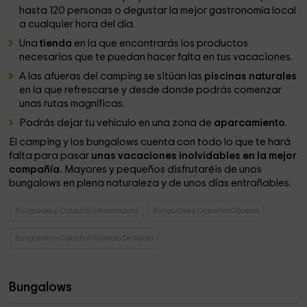
hasta 120 personas o degustar la mejor gastronomía local
a cualquier hora del día.
Una
tienda
en la que encontrarás los productos
necesarios que te puedan hacer falta en tus vacaciones.
A las afueras del camping se sitúan las
piscinas naturales
en la que refrescarse y desde donde podrás comenzar
unas rutas magníficas.
Podrás dejar tu vehículo en una zona de
aparcamiento
.
El camping y los bungalows cuenta con todo lo que te hará
falta para pasar
unas vacaciones inolvidables en la mejor
compañía.
Mayores y pequeños disfrutaréis de unos
bungalows en plena naturaleza y de unos días entrañables.
Bungalows y Cabañas Extremadura
Bungalows y Cabañas Cáceres
Bungalows y Cabañas Riomalo De Abajo
Bungalows