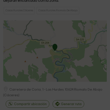
dejarán encantado con la zona.
Casas Rurales Cáceres
Casas Rurales Riomalo De Abajo
Carretera de Coria, 1 - Las Hurdes
10624
Riomalo De Abajo
(
Cáceres
)
Compartir ubicación
Generar ruta