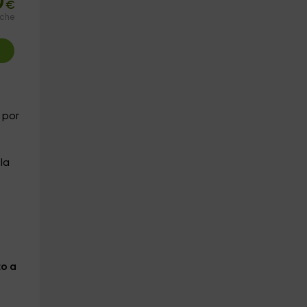
0
€
oche
 por
la
to a