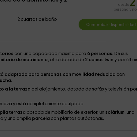
2
desde
persona y n
2 cuartos de baño
torios
con una capacidad máxima para
6 personas
. De sus
mitorio de matrimonio
, otro dotado de
2 camas twin
y por últim
tá adaptado para personas con movilidad reducida
con
ducha
.
o a la terraza
del alojamiento, dotada de sofás y televisión por
e nueva y está completamente equipada.
lia terraza
dotada de mobiliario de exterior, un
solárium
, una
ya y una amplia
parcela
con plantas autóctonas.