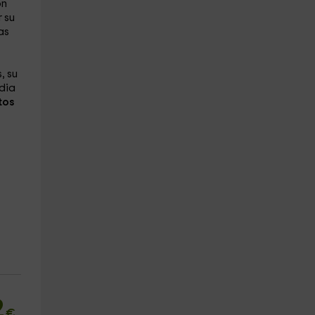
ón
 su
as
, su
dia
tos
2
€