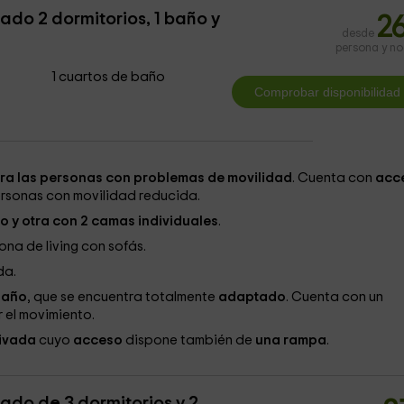
do 2 dormitorios, 1 baño y
2
desde
persona y n
1 cuartos de baño
a las personas con problemas de movilidad
. Cuenta con
acc
personas con movilidad reducida.
o y otra con 2 camas individuales
.
ona de living con sofás.
da.
año
, que se encuentra totalmente
adaptado
. Cuenta con un
r el movimiento.
rivada
cuyo
acceso
dispone también de
una rampa
.
do de 3 dormitorios y 2