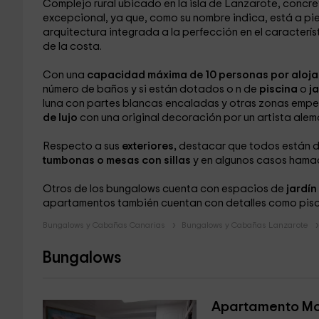
Complejo rural ubicado en la isla de Lanzarote, concr
excepcional, ya que, como su nombre indica, está a pie
arquitectura integrada a la perfección en el característ
de la costa.
Con una
capacidad máxima de 10 personas por aloja
número de baños y si están dotados o n de
piscina
o
j
luna con partes blancas encaladas y otras zonas empe
de lujo
con una original decoración por un artista alem
Respecto a sus
exteriores,
destacar que todos están 
tumbonas o mesas con sillas
y en algunos casos hamac
Otros de los bungalows cuenta con espacios de
jardín
apartamentos también cuentan con detalles como pisci
Bungalows y Cabañas Canarias
Bungalows y Cabañas Lanzarote
Bungalows
Apartamento Mo