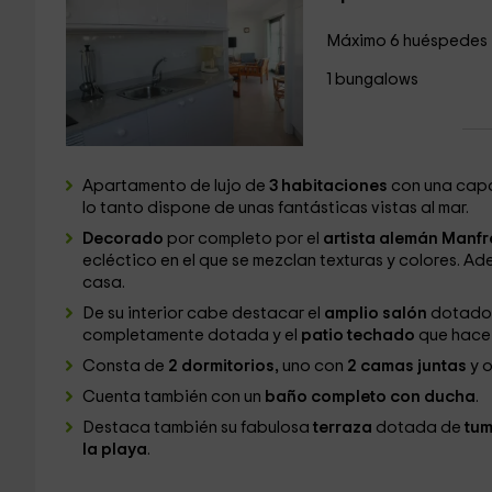
Máximo 6 huéspedes
1 bungalows
Apartamento de lujo de
3 habitaciones
con una cap
lo tanto dispone de unas fantásticas vistas al mar.
Decorado
por completo por el
artista alemán Manfr
ecléctico en el que se mezclan texturas y colores. A
casa.
De su interior cabe destacar el
amplio salón
dotado d
completamente dotada y el
patio techado
que hace 
Consta de
2 dormitorios,
uno con
2 camas juntas
y 
Cuenta también con un
baño completo con ducha
.
Destaca también su fabulosa
terraza
dotada de
tu
la playa
.