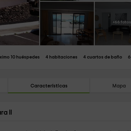
+66 fotos
ximo 10 huéspedes
4 habitaciones
4 cuartos de baño
6
Características
Mapa
a II