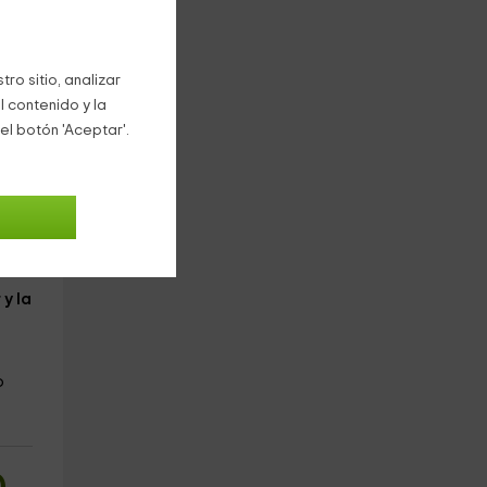
oche
ro sitio, analizar
l contenido y la
el botón 'Aceptar'.
a
zcla
y la
o