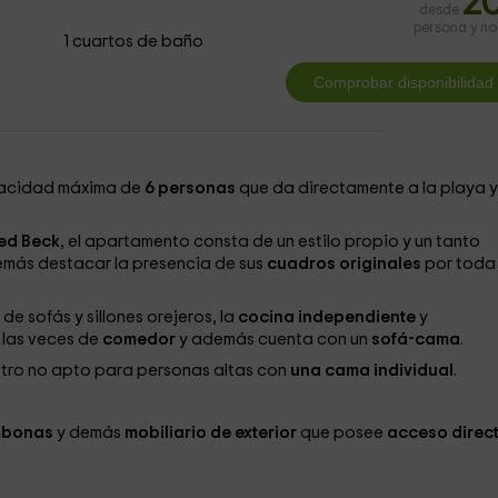
2
desde
persona y n
1 cuartos de baño
acidad máxima de
6 personas
que da directamente a la playa y
ed Beck
, el apartamento consta de un estilo propio y un tanto
demás destacar la presencia de sus
cuadros originales
por toda 
e sofás y sillones orejeros, la
cocina independiente
y
las veces de
comedor
y además cuenta con un
sofá-cama
.
otro no apto para personas altas con
una cama individual
.
mbonas
y demás
mobiliario de exterior
que posee
acceso direc