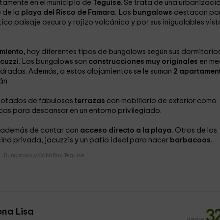
etamente en el municipio de
Teguise
. Se trata de una urbanizaci
 de la
playa del Risco de Famara.
Los
bungalows
destacan por
ico paisaje oscuro y rojizo volcánico y por sus inigualables vist
miento
, hay diferentes tipos de bungalows según sus dormitorios
acuzzi
. Los bungalows son
construcciones muy originales
en me
dradas. Además, a estos alojamientos se le suman
2 apartamen
án.
dotados de fabulosas
terrazas
con mobiliario de exterior como
as para descansar en un entorno privilegiado.
además de contar con
acceso directo a la playa.
Otros de los
na privada, jacuzzis y un patio ideal para hacer
barbacoas
.
Bungalows y Cabañas Teguise
na Lisa
3
desde