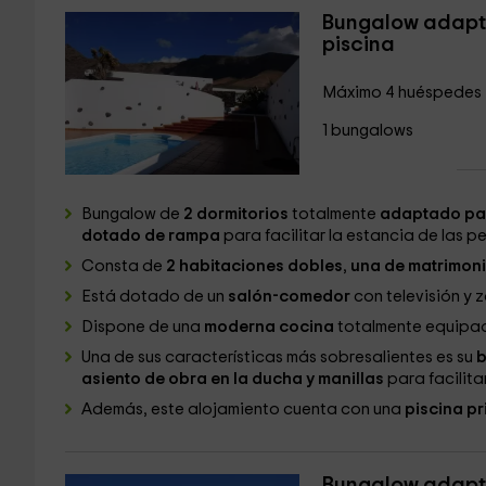
Bungalow adapta
piscina
Máximo 4 huéspedes
1 bungalows
Bungalow de
2 dormitorios
totalmente
adaptado par
dotado de rampa
para facilitar la estancia de las 
Consta de
2 habitaciones dobles
,
una de matrimoni
Está dotado de un
salón-comedor
con televisión y z
Dispone de una
moderna cocina
totalmente equipa
Una de sus características más sobresalientes es su
b
asiento de obra en la ducha y manillas
para facilita
Además, este alojamiento cuenta con una
piscina p
Bungalow adapta