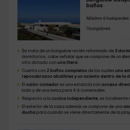
baños
Máximo 6 huéspedes
1 bungalows
Se trata de un bungalow recién reformado de
3 dormi
dormitorios, cabe señalar que se compone de un
dor
otro dotado con
una litera
.
Cuenta con
2 baños completos
de los cuales
uno es
reposabrazos abatibles y un asiento dentro de la 
El
salón-comedor
es una estancia con
acceso direct
lado y de una mesa para 4-6 comensales.
Respecto a la
cocina independiente
, es totalment
El exterior de la casa además se compone de una
amp
ducha
para cuando se viene directamente de la pla