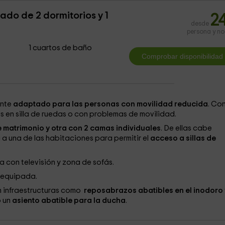
do de 2 dormitorios y 1
2
desde
persona y n
1 cuartos de baño
ente
adaptado para las personas con movilidad reducida
. Co
nas en silla de ruedas o con problemas de movilidad.
 matrimonio y otra con 2 camas individuales
. De ellas cabe
a una de las habitaciones para permitir el
acceso a sillas de
 con televisión y zona de sofás.
 equipada.
 infraestructuras como
reposabrazos abatibles en el inodoro 
o un
asiento abatible para la ducha
.