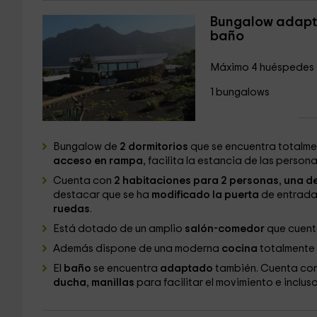
Bungalow adapta
baño
Máximo 4 huéspedes
1 bungalows
Bungalow de
2 dormitorios
que se encuentra totalm
acceso en rampa
, facilita la estancia de las perso
Cuenta con
2 habitaciones para 2 personas
,
una de
destacar que se ha
modificado la puerta
de entrada 
ruedas
.
Está dotado de un amplio
salón-comedor
que cuenta
Además dispone de una moderna
cocina
totalmente
El
baño
se encuentra
adaptado
también. Cuenta con
ducha
,
manillas
para facilitar el movimiento e inclus