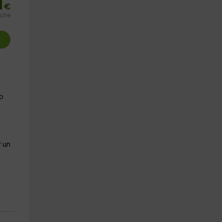
1
€
oche
o
 un