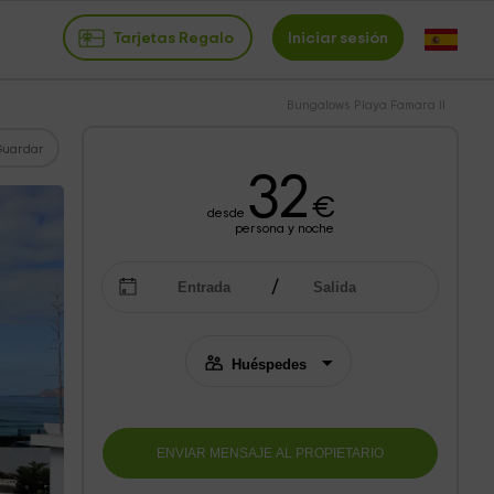
Tarjetas Regalo
Iniciar sesión
Bungalows Playa Famara II
Guardar
32
€
desde
persona y noche