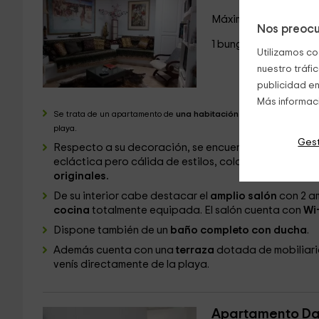
Máximo 2 huéspedes
Nos preocu
1 bungalows
Utilizamos co
nuestro tráfi
publicidad en
Más informac
Se trata de un apartamento de
una habitación
que cuenta con una
playa.
Gest
Respecto a su decoración, se encuentra completam
ecláctica pero cálida de estilos, colores y texturas
originales.
De su interior cabe destacar el
amplio salón
con 2 am
cocina
totalmente equipada. El salón cuenta con
Wi-
Dispone también de un
baño completo con ducha
.
Además cuenta con una
terraza
dotada de mobiliari
venís directamente de la playa.
Apartamento Da