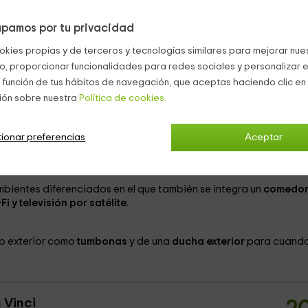
persona y n
1 cuartos de baño
pamos por tu privacidad
okies propias y de terceros y tecnologías similares para mejorar nuest
co, proporcionar funcionalidades para redes sociales y personalizar e
 función de tus hábitos de navegación, que aceptas haciendo clic en 
ión sobre nuestra
Política de cookies.
 capacidad máxima para
2 personas
y del que destaca sus fantásticas vistas de l
ionar preferencias
Aceptar
ente
decorado por el artista alemán Manfred Beck
, con una me
. Las paredes se encuentran revestidas con
cuadros suyos
bientes diferenciados en el que también se integra un
comedor 
Fi y televisión por satélite
.
o exterior como
tumbonas
y de una
ducha exterior
para cuand
 Vinci