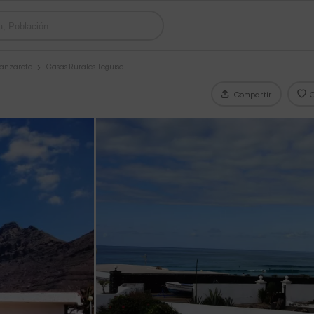
Lanzarote
Casas Rurales Teguise
Compartir