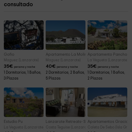
consultado
Gofio
Apartamento La Molina
Apartamento Pancho
Maguez (Lanzarote)
Maguez (Lanzarote)
La Vegueta (Lanzarote)
35
€
40
€
35
€
persona y noche
persona y noche
persona y noche
1 Dormitorios, 1 Baños,
2 Dormitorios, 2 Baños,
1 Dormitorios, 1 Baños,
3 Plazas
5 Plazas
2 Plazas
Estudio Pu
Lanzarote Retreats- Sea Breeze
Apartamentos Gracios
La Vegueta (Lanzarote)
Costa Teguise (Lanzarote)
Caleta De Sebo (Isla Grac