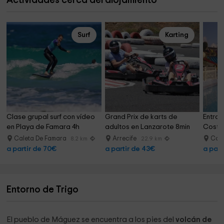
Actividades cerca del alojamiento
Surf
Karting
Clase grupal surf con vídeo 
Grand Prix de karts de 
Entrad
en Playa de Famara 4h
adultos en Lanzarote 8min
Costa
Caleta De Famara
Arrecife
Cost
8.2 km
22.9 km
a partir de 70€
a partir de 43€
a part
Entorno de Trigo
El pueblo de Máguez se encuentra a los pies del
volcán de