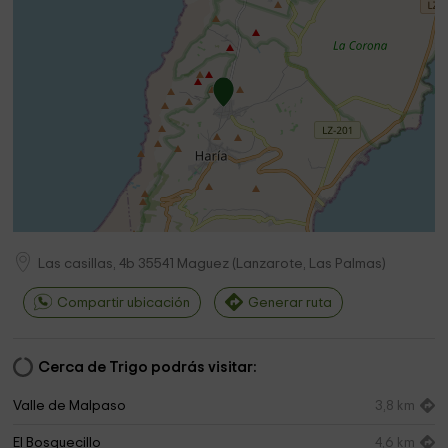
Las casillas, 4b
35541
Maguez
(
Lanzarote, Las Palmas
)
Compartir ubicación
Generar ruta
Cerca de Trigo podrás visitar:
Valle de Malpaso
3,8 km
El Bosquecillo
4,6 km