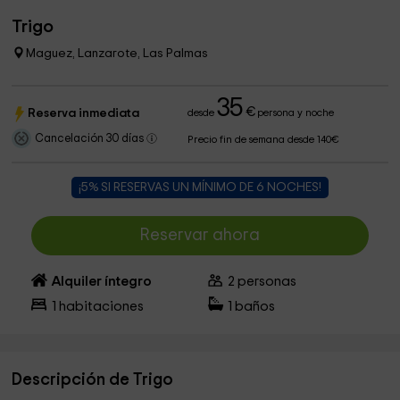
Trigo
Maguez, Lanzarote, Las Palmas
35
€
Reserva inmediata
desde
persona y noche
Cancelación 30 días
Precio fin de semana desde 140€
¡5% SI RESERVAS UN MÍNIMO DE 6 NOCHES!
Reservar ahora
Alquiler íntegro
2
personas
1
habitaciones
1
baños
Descripción de Trigo