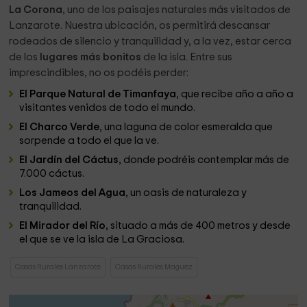
La Corona
, uno de los paisajes naturales más visitados de
Lanzarote. Nuestra ubicación, os permitirá descansar
rodeados de silencio y tranquilidad y, a la vez, estar cerca
de los
lugares más bonitos
de la isla. Entre sus
imprescindibles, no os podéis perder:
El Parque Natural de Timanfaya
, que recibe año a año a
visitantes venidos de todo el mundo.
El Charco Verde
, una laguna de color esmeralda que
sorpende a todo el que la ve.
El Jardín del Cáctus
, donde podréis contemplar más de
7.000 cáctus.
Los Jameos del Agua
, un oasis de naturaleza y
tranquilidad.
El Mirador del Río
, situado a más de 400 metros y desde
el que se ve la isla de La Graciosa.
Casas Rurales Lanzarote
Casas Rurales Maguez