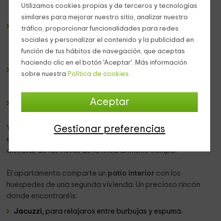
hallaréis un sofá situado frente a una televisión de
Utilizamos cookies propias y de terceros y tecnologías
pantalla plana.
similares para mejorar nuestro sitio, analizar nuestro
Cocina-comedor
. La encimera y el mobiliario de cocina
tráfico, proporcionar funcionalidades para redes
se distibuye a lo largo de una de las paredes,
sociales y personalizar el contenido y la publicidad en
aprovechando así el máximo espacio, y permitiendo
función de tus hábitos de navegación, que aceptas
colocar una mesa de comedor en el extremo opuesto.
haciendo clic en el botón 'Aceptar'. Más información
Habitación doble
. Está decorado en tonos claros, de
sobre nuestra
Política de cookies.
manera que se facilite la conciliación del sueño. Cuenta
con una cama matrimonial, y con salida directa al jardín.
Aceptar
Baño
. En él dispondréis de los elementos básicos para la
higiene personal.
Ya en el exterior, tendréis acceso a un
jardín privado
,
Gestionar preferencias
equipado con mesa y sillas para que podáis descansar y
disfrutar de las vistas de la finca al mismo tiempo.
El apartamento comparte un
patio interior
con los
huéspedes de una segunda vivienda. Un precioso rincón
donde encontraréis:
Jacuzzi
, para relajaros entre burbujas y espuma.