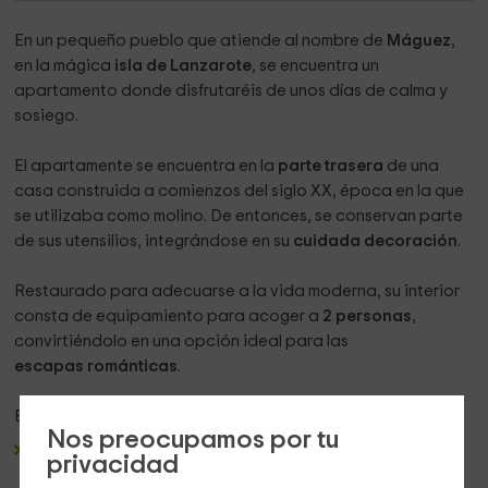
En un pequeño pueblo que atiende al nombre de
Máguez
,
en la mágica
isla de Lanzarote
, se encuentra un
apartamento donde disfrutaréis de unos días de calma y
sosiego.
El apartamente se encuentra en la
parte trasera
de una
casa construida a comienzos del siglo XX, época en la que
se utilizaba como molino. De entonces, se conservan parte
de sus utensilios, integrándose en su
cuidada decoración
.
Restaurado para adecuarse a la vida moderna, su interior
consta de equipamiento para acoger a
2 personas
,
convirtiéndolo en una opción ideal para las
escapas románticas
.
Entremos a conocerlo:
Nos preocupamos por tu
Sala de estar.
Es una estancia llena de luz, gracias a que
privacidad
cuenta con una amplia ventana que da al jardín. En ella,