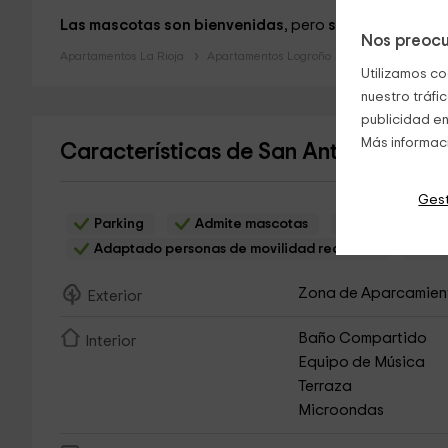
Las mascotas son bienvenidas
, pero
se pueden aplic
Nos preocu
Apartamentos La Rioja
Apartamentos Logroño
Utilizamos co
nuestro tráfi
publicidad en
Más informac
Características de San Antón Centr
Gest
Parking
Admite mascotas
WiFi gratis
Adaptado personas de movilidad reducida
Ha
Zona de Aparcamien
Exterior
Baño Compartido
Interior
Equipo de Música
Terraza
Microondas