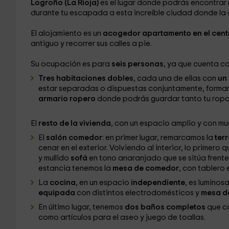
Logroño (La Rioja)
es el lugar donde podrás encontrar
durante tu escapada a esta increíble ciudad donde la cu
El alojamiento es un
acogedor apartamento en el cent
antiguo y recorrer sus calles a pie.
Su ocupación es para
seis personas
, ya que cuenta c
Tres habitaciones dobles
, cada una de ellas con
un
estar separadas o dispuestas conjuntamente, forma
armario ropero
donde podrás guardar tanto tu ropa
El
resto de la vivienda
, con un espacio amplio y con muc
El
salón comedor
: en primer lugar, remarcamos la
ter
cenar en el exterior. Volviendo al interior, lo primer
y mullido
sofá
en tono anaranjado que se sitúa frente 
estancia tenemos la
mesa de comedor
, con tablero e
La
cocina
, en un espacio
independiente
, es luminos
equipada
con distintos electrodomésticos y
mesa de
En último lugar, tenemos
dos baños completos
que co
como artículos para el aseo y juego de toallas.