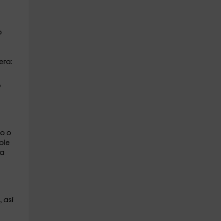
o
era:
o
no o
ble
la
, así