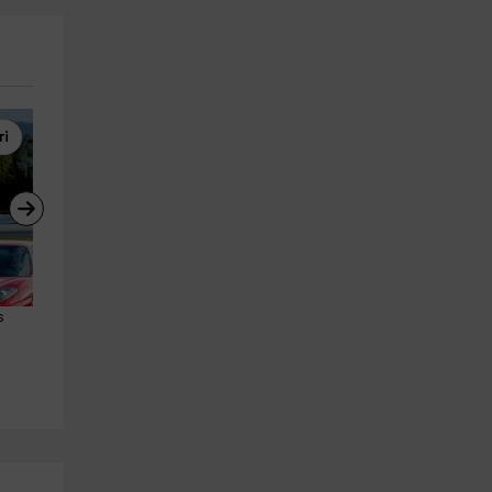
ri
Rafting
Karting
s 
Descenso de tubing en el río 
2 tandas de karting de 8 
Iregua,Logroño 2h
minutos en Logroño adulto
Hornos De Moncalvillo
Logroño
13.7 km
3.8 km
a partir de 42€
a partir de 28€