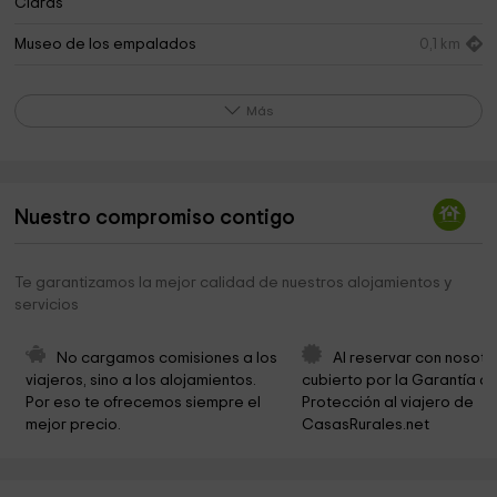
Claras
Museo de los empalados
0,1 km
Museo del Empalao
0,1 km
Más
Ayuntamiento de Talaveruela de la Vera
2,0 km
Parque EL CORCHITO
2,3 km
Ermita de San Anton
2,6 km
Nuestro compromiso contigo
Pabellón Municipal MULTIUSOS
2,7 km
Te garantizamos la mejor calidad de nuestros alojamientos y
Municipio de Villanueva De La Vera
2,8 km
servicios
Parroquia Inmaculada Concepción
3,0 km
No cargamos comisiones a los 
Al reservar con nosotr
Ermita de San Sebastián
3,2 km
viajeros, sino a los alojamientos. 
cubierto por la Garantía de
Por eso te ofrecemos siempre el 
Protección al viajero de 
Santisimo Cristo de la Buena Muerte
3,3 km
mejor precio.
CasasRurales.net
CONTENEDOR DE ARTE "LA ERMITA DEL CERRO"
3,3 km
Parque EL DIABLO
3,9 km