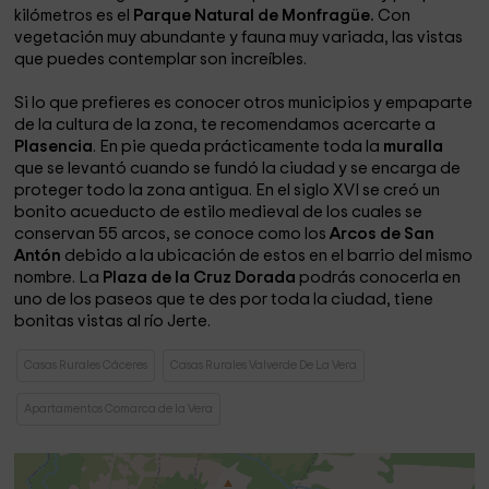
kilómetros es el
Parque Natural de Monfragüe.
Con
vegetación muy abundante y fauna muy variada, las vistas
que puedes contemplar son increíbles.
Si lo que prefieres es conocer otros municipios y empaparte
de la cultura de la zona, te recomendamos acercarte a
Plasencia
. En pie queda prácticamente toda la
muralla
que se levantó cuando se fundó la ciudad y se encarga de
proteger todo la zona antigua. En el siglo XVI se creó un
bonito acueducto de estilo medieval de los cuales se
conservan 55 arcos, se conoce como los
Arcos de San
Antón
debido a la ubicación de estos en el barrio del mismo
nombre. La
Plaza de la Cruz Dorada
podrás conocerla en
uno de los paseos que te des por toda la ciudad, tiene
bonitas vistas al río Jerte.
Casas Rurales Cáceres
Casas Rurales Valverde De La Vera
Apartamentos Comarca de la Vera