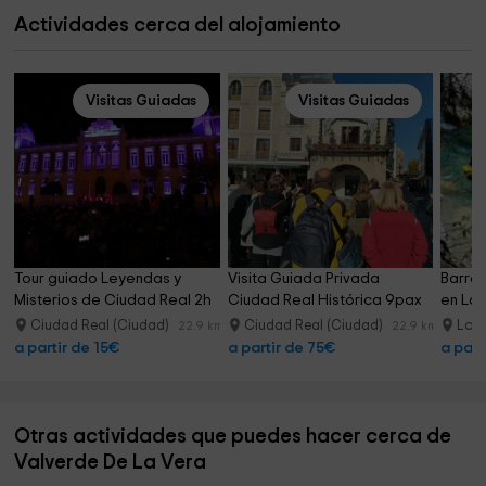
Actividades cerca del alojamiento
Visitas Guiadas
Visitas Guiadas
Tour guiado Leyendas y 
Visita Guiada Privada 
Barran
Misterios de Ciudad Real 2h
Ciudad Real Histórica 9pax
en La 
Ciudad Real (Ciudad)
Ciudad Real (Ciudad)
Losa
22.9 km
22.9 km
a partir de 15€
a partir de 75€
a part
Otras actividades que puedes hacer cerca de
Valverde De La Vera