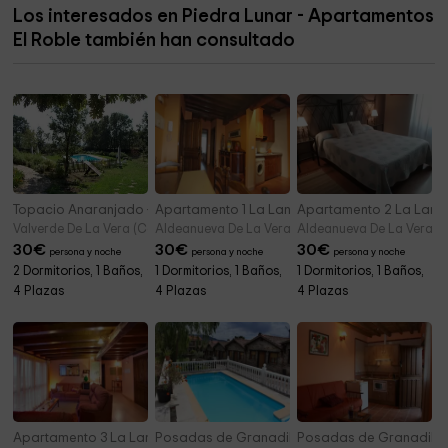
Los interesados en Piedra Lunar - Apartamentos
Dam of Villanueva de la Vera
3,9 km
El Roble también han consultado
Fuente de lo Seis Caños
11,0 km
Topacio Anaranjado - Apartamentos El Roble
Apartamento 1 La Lancha
Apartamento 2 La Lanc
Valverde De La Vera (Cáceres)
Aldeanueva De La Vera (Cáceres)
Aldeanueva De La Vera (
30
€
30
€
30
€
persona y noche
persona y noche
persona y noche
2 Dormitorios, 1 Baños,
1 Dormitorios, 1 Baños,
1 Dormitorios, 1 Baños,
4 Plazas
4 Plazas
4 Plazas
Apartamento 3 La Lancha
Posadas de Granadilla - Casitas
Posadas de Granadilla