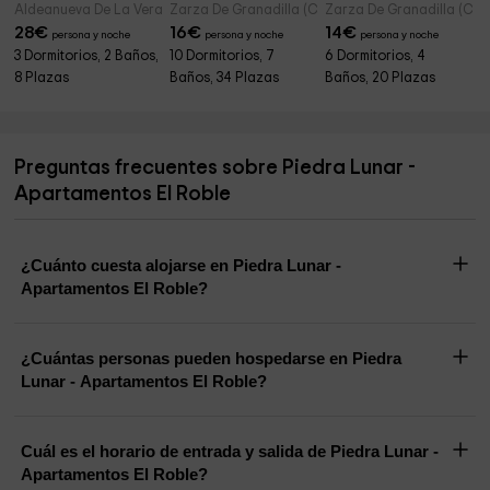
Aldeanueva De La Vera (Cáceres)
Zarza De Granadilla (Cáceres)
Zarza De Granadilla (Các
28
€
16
€
14
€
persona y noche
persona y noche
persona y noche
3 Dormitorios, 2 Baños,
10 Dormitorios, 7
6 Dormitorios, 4
8 Plazas
Baños, 34 Plazas
Baños, 20 Plazas
Preguntas frecuentes sobre Piedra Lunar -
Apartamentos El Roble
¿Cuánto cuesta alojarse en Piedra Lunar -
Apartamentos El Roble?
¿Cuántas personas pueden hospedarse en Piedra
Lunar - Apartamentos El Roble?
Cuál es el horario de entrada y salida de Piedra Lunar -
Apartamentos El Roble?