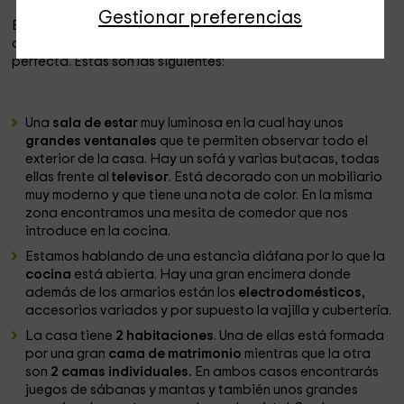
Gestionar preferencias
En el
interior de la casa
vas a encontrar todas las
comodidades necesarias para que tu estancia sea
perfecta. Estas son las siguientes:
Una
sala de estar
muy luminosa en la cual hay unos
grandes ventanales
que te permiten observar todo el
exterior de la casa. Hay un sofá y varias butacas, todas
ellas frente al
televisor
. Está decorado con un mobiliario
muy moderno y que tiene una nota de color. En la misma
zona encontramos una mesita de comedor que nos
introduce en la cocina.
Estamos hablando de una estancia diáfana por lo que la
cocina
está abierta. Hay una gran encimera donde
además de los armarios están los
electrodomésticos
,
accesorios variados y por supuesto la vajilla y cubertería.
La casa tiene
2 habitaciones
. Una de ellas está formada
por una gran
cama de matrimonio
mientras que la otra
son
2 camas individuales.
En ambos casos encontrarás
juegos de sábanas y mantas y también unos grandes