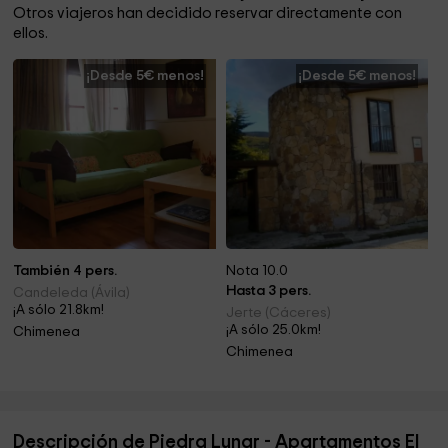
Otros viajeros han decidido reservar directamente con
ellos.
¡Desde 5€ menos!
¡Desde 5€ menos!
También 4 pers.
Nota 10.0
Hasta 3 pers.
Candeleda (Ávila)
¡A sólo 21.8km!
Jerte (Cáceres)
¡A sólo 25.0km!
Chimenea
Chimenea
Descripción de Piedra Lunar - Apartamentos El