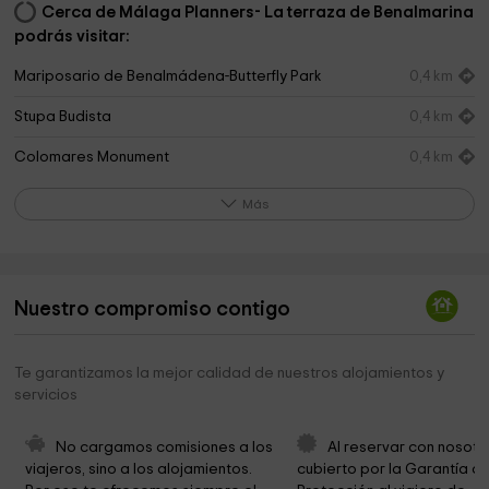
Cerca de Málaga Planners- La terraza de Benalmarina
podrás visitar:
Mariposario de Benalmádena-Butterfly Park
0,4 km
Stupa Budista
0,4 km
Colomares Monument
0,4 km
Benalmádena Ayuntamiento
0,7 km
Más
Obispado De Málaga
0,8 km
Pre-Columbian Art Museum Felipe Orlando
0,8 km
Nuestro compromiso contigo
Ermita de la Cruz
1,0 km
Villas de Lujo Casablanca
1,7 km
Te garantizamos la mejor calidad de nuestros alojamientos y
servicios
Bil Bil Golf
2,2 km
Garden Of Eagles
3,4 km
No cargamos comisiones a los 
Al reservar con nosotr
viajeros, sino a los alojamientos. 
cubierto por la Garantía de
Iglesia Cristiana Arroyo de la Miel
4,2 km