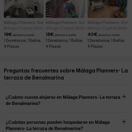
Málaga Planners- San Telmo 16
Málaga Planners- Sol de Málaga
Málaga Planners- Victor
Málaga (Capital) (Málaga)
Málaga (Capital) (Málaga)
Málaga (Capital) (Málaga
18
€
18
€
40
€
persona y noche
persona y noche
persona y noche
1 Dormitorios, 1 Baños,
1 Dormitorios, 1 Baños,
1 Dormitorios, 1 Baños,
4 Plazas
4 Plazas
4 Plazas
Preguntas frecuentes sobre Málaga Planners- La
terraza de Benalmarina
¿Cuánto cuesta alojarse en Málaga Planners- La terraza
de Benalmarina?
¿Cuántas personas pueden hospedarse en Málaga
Planners- La terraza de Benalmarina?