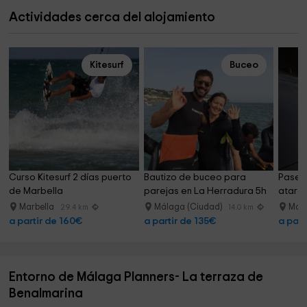
Actividades cerca del alojamiento
Kitesurf
Buceo
Curso Kitesurf 2 días puerto 
Bautizo de buceo para 
Paseo
de Marbella
parejas en La Herradura 5h
atarde
adulto
Marbella
Málaga (Ciudad)
Marb
29.4 km
14.0 km
a partir de 160€
a partir de 135€
a part
Entorno de Málaga Planners- La terraza de
Benalmarina