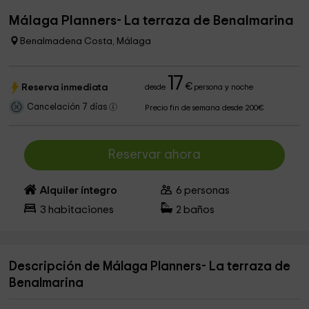
Málaga Planners- La terraza de Benalmarina
Benalmadena Costa, Málaga
17
€
Reserva inmediata
desde
persona y noche
Cancelación 7 días
Precio fin de semana desde 200€
Reservar ahora
Alquiler íntegro
6
personas
3
habitaciones
2
baños
Descripción de Málaga Planners- La terraza de
Benalmarina