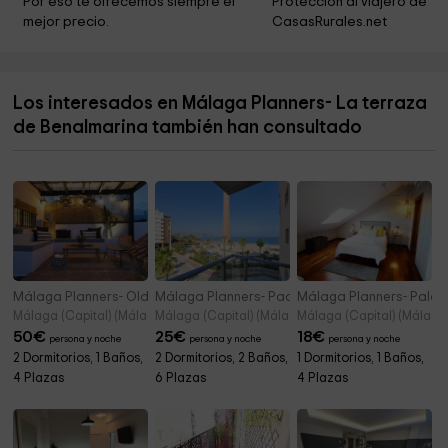
Por eso te ofrecemos siempre el 
Protección al viajero de 
mejor precio.
CasasRurales.net
Skate park
4,3 km
Iglesia Adventista del Séptimo Día en Fuengirola
4,3 km
Los interesados en Málaga Planners- La terraza
Parroquia De La Virgen Del Rocío
4,5 km
de Benalmarina también han consultado
Parroquia de la Virgen del Carmen
4,6 km
Málaga Planners- Old City Center Penthouse
Málaga Planners- Pacífico Beach
Málaga Planners- Palac
Málaga (Capital) (Málaga)
Málaga (Capital) (Málaga)
Málaga (Capital) (Málaga
50
€
25
€
18
€
persona y noche
persona y noche
persona y noche
2 Dormitorios, 1 Baños,
2 Dormitorios, 2 Baños,
1 Dormitorios, 1 Baños,
4 Plazas
6 Plazas
4 Plazas