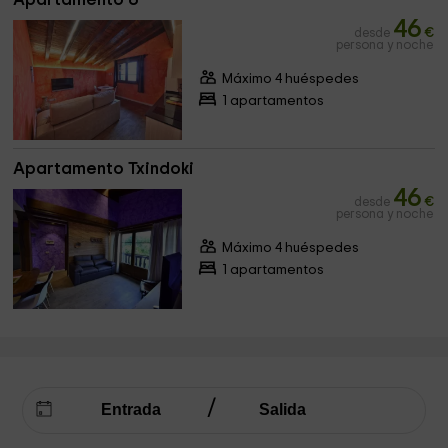
46
desde
€
persona y noche
Máximo 4 huéspedes
1 apartamentos
Apartamento Txindoki
46
desde
€
persona y noche
Máximo 4 huéspedes
1 apartamentos