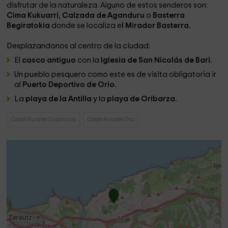
disfrutar de la naturaleza. Alguno de estos senderos son:
Cima Kukuarri
,
Calzada de Aganduru
o
Basterra
Begiratokia
donde se localiza e
l Mirador Basterra.
Desplazandonos al centro de la ciudad:
El
casco antiguo
con la
Iglesia de San Nicolás de Bari.
Un pueblo pesquero como este es de visita obligatoria ir
al
Puerto Deportivo de Orio.
La
playa de la Antilla
y la
playa de Oribarza.
Casas Rurales Guipúzcoa
Casas Rurales Orio