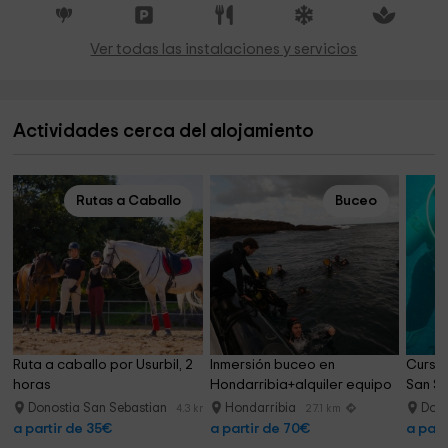
Ver todas las instalaciones y servicios
Actividades cerca del alojamiento
Rutas a Caballo
Buceo
Ruta a caballo por Usurbil, 2 
Inmersión buceo en 
Curso 
horas
Hondarribia+alquiler equipo
San Se
Donostia San Sebastian
Hondarribia
Dono
4.3 km
27.1 km
a partir de 35€
a partir de 70€
a part