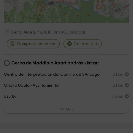
Benta Aldea, 7
20810
Orio
(
Guipúzcoa
)
Compartir ubicación
Generar ruta
Cerca de Maddiola Apart podrás visitar:
Centro de Interpretación del Camino de SAntiago
2,1 km
Orioko Udala - Ayuntamiento
2,1 km
Usurbil
3,5 km
Lar Zaldiak
4,3 km
Más
URTINEA
4,6 km
Carmelitas Descalzas
5,0 km