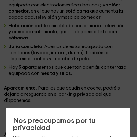
equipada con electrodomésticos básicos; y
salón-
comedor
, en el que hay un
sofá cama
que aumenta la
capacidad,
televisión
y mesa de
comedor
.
Habitación doble
amueblada con
armario, televisión
y
cama de matrimonio,
que os dejaremos lista
con
sábanas.
Baño completo.
Además de estar equipado con
sanitarios
(lavabo, indoro, ducha),
también os
dejaremos
toallas y secador de pelo.
Hay
5 apartamentos
que cuentan además con
terraza
equipada con
mesita y sillas.
Aparcamiento.
Para los que acudís en coche, podréis
dejarlo a resguardo en el
parking privado
del que
disponemos.
Apartamentos País Vasco
Apartamentos Guipúzcoa
Apartamentos Orio
Nos preocupamos por tu
privacidad
Apartamentos