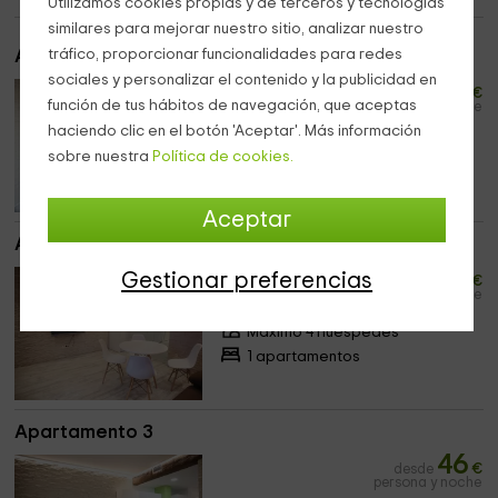
Utilizamos cookies propias y de terceros y tecnologías
similares para mejorar nuestro sitio, analizar nuestro
tráfico, proporcionar funcionalidades para redes
Apartamento 1
sociales y personalizar el contenido y la publicidad en
46
desde
€
función de tus hábitos de navegación, que aceptas
persona y noche
haciendo clic en el botón 'Aceptar'. Más información
Máximo 4 huéspedes
sobre nuestra
Política de cookies.
1 apartamentos
Aceptar
Apartamento 2
46
Gestionar preferencias
desde
€
persona y noche
Máximo 4 huéspedes
1 apartamentos
Apartamento 3
46
desde
€
persona y noche