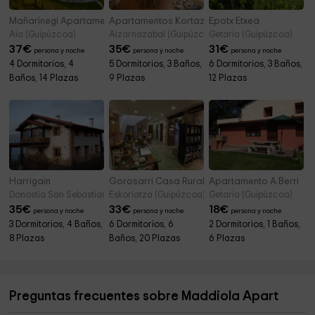
Mañarinegi Apartamentos Rurales
Apartamentos Kortazar
Epotx Etxea
Aia (Guipúzcoa)
Aizarnazabal (Guipúzcoa)
Getaria (Guipúzcoa)
37
€
35
€
31
€
persona y noche
persona y noche
persona y noche
4 Dormitorios, 4
5 Dormitorios, 3 Baños,
6 Dormitorios, 3 Baños,
Baños, 14 Plazas
9 Plazas
12 Plazas
Harrigain
Gorosarri Casa Rural-Apartamentos
Apartamento A.Berri
Donostia San Sebastian (Guipúzcoa)
Eskoriatza (Guipúzcoa)
Getaria (Guipúzcoa)
35
€
33
€
18
€
persona y noche
persona y noche
persona y noche
3 Dormitorios, 4 Baños,
6 Dormitorios, 6
2 Dormitorios, 1 Baños,
8 Plazas
Baños, 20 Plazas
6 Plazas
Preguntas frecuentes sobre Maddiola Apart