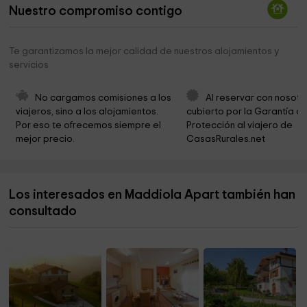
Nuestro compromiso contigo
RESIDENCIA CANINA MANTEROLA
5,2 km
Ayuntamiento de Zarautz
5,3 km
Te garantizamos la mejor calidad de nuestros alojamientos y
servicios
Ayuntamiento De Zarautz
5,3 km
Bidea Art Gallery
5,3 km
No cargamos comisiones a los 
Al reservar con nosotr
viajeros, sino a los alojamientos. 
cubierto por la Garantía de
Zarauzko Udala / Ayuntamiento de Zarautz
5,3 km
Por eso te ofrecemos siempre el 
Protección al viajero de 
mejor precio.
CasasRurales.net
Ayuntamiento de Zarautz
5,4 km
Menosca
5,5 km
Los interesados en Maddiola Apart también han
Photomuseum Argazki & Zinema Museoa / Museo
5,6 km
Fotógrafico
consultado
Photomuseum
5,6 km