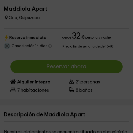
Maddiola Apart
Orio, Guipúzcoa
32
€
Reserva inmediata
desde
persona y noche
Cancelación 14 días
Precio fin de semana desde 164€
Reservar ahora
Alquiler íntegro
21
personas
7
habitaciones
8
baños
Descripción de Maddiola Apart
Nuestros alojamientos se encuentra situado en el municipio