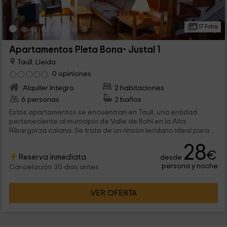
17 Fotos
Apartamentos Pleta Bona- Justal 1
Taull, Lleida
0 opiniones
Alquiler íntegro
2 habitaciones
6 personas
2 baños
Estos apartamentos se encuentran en Taull, una entidad
perteneciente al municipio de Valle de Bohí en la Alta
Ribargorza calana. Se trata de un rincón leridano ideal para
visitar en familia y descubrir juntos parajes fantásicos.
28
Mientras, os alojaréis en un apartamento que cuenta con todo
€
Reserva inmediata
desde
aquello que podáis necesitar durante vuestras vacaciones.
persona y noche
Cancelación 30 días antes
VER OFERTA