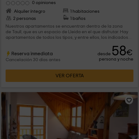
0 opiniones
Alquiler íntegro
1 habitaciones
2 personas
1 baños
Nuestros apartamentos se encuentran dentro de la zona
de Taull, que es un espacio de Lleida en el que disfrutar. Hay
apartamentos de todos los tipos, y entre ellos, los indicados
para descansar en pareja, como éste. Tiene además,
58
instalaciones comunes como zonas deportivas o piscinas.
€
Reserva inmediata
desde
persona y noche
Cancelación 30 días antes
VER OFERTA