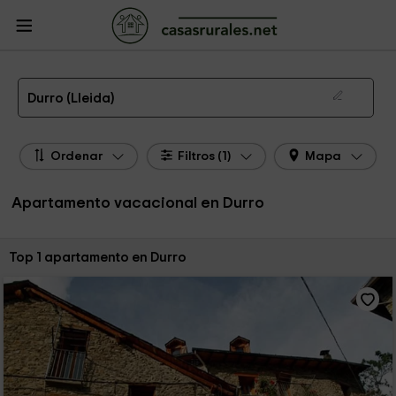
CasasRurales.net
Casas Rurales
Apartamentos
Apartamentos Cataluña
Apartamentos Lleida
Apartamentos Durro
Apartamento de alquiler en Durro
Durro (Lleida)
Ordenar
Filtros (1)
Mapa
Apartamento vacacional en Durro
Ordenar por:
Top 1 apartamento en Durro