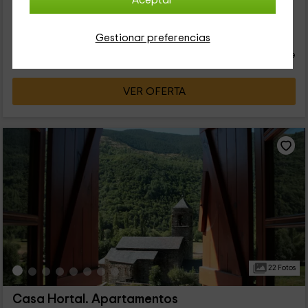
Aceptar
sido reformada con el paso de los años por nosotros mismo,
con cariño y...
26
€
Gestionar preferencias
desde
Contacto directo
persona y noche
Cancelación 30 días antes
VER OFERTA
22 Fotos
Casa Hortal. Apartamentos