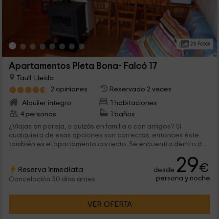
26 Fotos
Apartamentos Pleta Bona- Falcó 17
Taull, Lleida
2 opiniones
Reservado 2 veces
Alquiler íntegro
1 habitaciones
4 personas
1 baños
¿Viajas en pareja, o quizás en familia o con amigos? Si
cualquiera de esas opciones son correctas, entonces éste
también es el apartamento correcto. Se encuentra dentro de
un complejo con instalaciones comunes, en el que vas a poder
29
conocer la magia que tiene el pueblo de Taull.
€
Reserva inmediata
desde
persona y noche
Cancelación 30 días antes
VER OFERTA