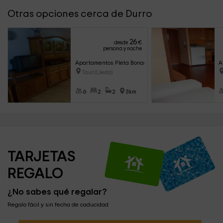
Otras opciones cerca de Durro
26
desde
€
persona y noche
Apartamentos Pleta Bona- Bessiberri 3
A
Taull (Lleida)
6
2
2
3km
TARJETAS 
REGALO
¿No sabes qué regalar?
Regalo fácil y sin fecha de caducidad