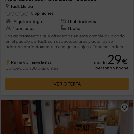
Taull, Lleida
0 opiniones
Alquiler íntegro
1 habitaciones
4 personas
1 baños
Los apartamentos que ofrecemos en este complejo ubicado
en el pueblo de Taull, son espectaculares y además se
adaptan perfectamente a cualquier viajero. Tenemos además
de los apartamentos, algunas instalaciones que son comunes,
29
como la piscina en la que pasarlo en grande, o zonas de ocio
€
Reserva inmediata
desde
infantil. ¡Para toda la familia!
persona y noche
Cancelación 30 días antes
VER OFERTA