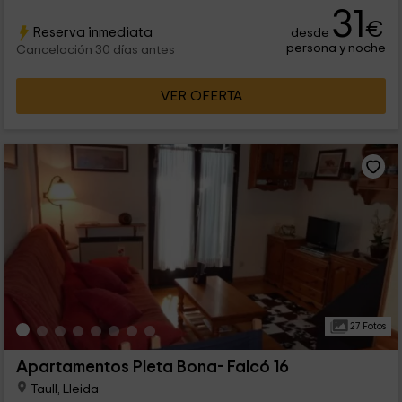
como un alojamiento que cuenta con todo lo que puedas
31
necesitar para que tus días de vacaciones en familia sean
€
Reserva inmediata
desde
inolvidables.
persona y noche
Cancelación 30 días antes
VER OFERTA
27 Fotos
Apartamentos Pleta Bona- Falcó 16
Taull, Lleida