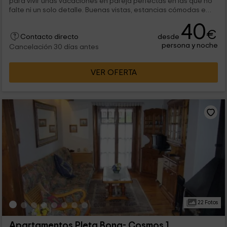
para vivir unas vacaciones en pareja perfectas en las que no
falte ni un solo detalle. Buenas vistas, estancias cómodas e
instalaciones comunes en las que disfrutar del ocio y las
40
vacaciones sin tener que salir del complejo son sólo algunas
€
desde
de las cosas que vas a encontrar aquí.
Contacto directo
persona y noche
Cancelación 30 días antes
VER OFERTA
22 Fotos
Apartamentos Pleta Bona- Cosmos 1