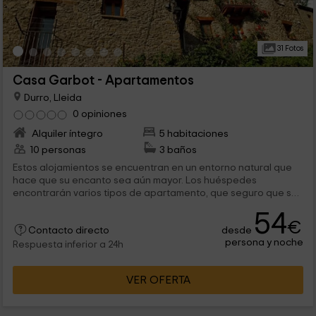
31 Fotos
Casa Garbot - Apartamentos
Durro, Lleida
0 opiniones
Alquiler íntegro
5 habitaciones
10 personas
3 baños
Estos alojamientos se encuentran en un entorno natural que
hace que su encanto sea aún mayor. Los huéspedes
encontrarán varios tipos de apartamento, que seguro que se
adaptarán a sus necesidades de espacio. Todos son
54
independientes pero comparten el acceso y las zonas
€
desde
exteriores.
Contacto directo
persona y noche
Respuesta inferior a 24h
VER OFERTA