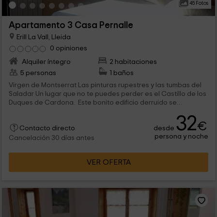
45 Fotos
Apartamento 3 Casa Pernalle
Erill La Vall, Lleida
0 opiniones
Alquiler íntegro
2 habitaciones
5 personas
1 baños
Virgen de Montserrat Las pinturas rupestres y las tumbas del
Saladar Un lugar que no te puedes perder es el Castillo de los
Duques de Cardona. Este bonito edificio derruido se
encuentra en los alto...
32
€
desde
Contacto directo
persona y noche
Cancelación 30 días antes
VER OFERTA