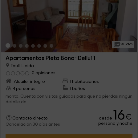
25 Fotos
Apartamentos Pleta Bona- Dellui 1
Taull, Lleida
0 opiniones
Alquiler íntegro
1 habitaciones
4 personas
1 baños
monto. Cuenta con visitas guiadas para que no pierdas ningún
detalle de...
16
€
desde
Contacto directo
persona y noche
Cancelación 30 días antes