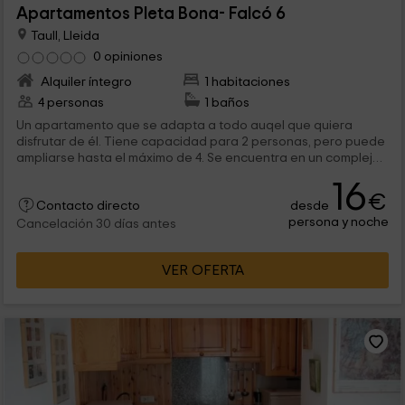
Apartamentos Pleta Bona- Falcó 6
Taull, Lleida
0 opiniones
Alquiler íntegro
1 habitaciones
4 personas
1 baños
Un apartamento que se adapta a todo auqel que quiera
disfrutar de él. Tiene capacidad para 2 personas, pero puede
ampliarse hasta el máximo de 4. Se encuentra en un complejo
con instalaciones comunes como piscina o jardines, que te
16
van a hacer disfrutar de tu estancia en Taull, un pueblo de
€
desde
Lleida.
Contacto directo
persona y noche
Cancelación 30 días antes
VER OFERTA