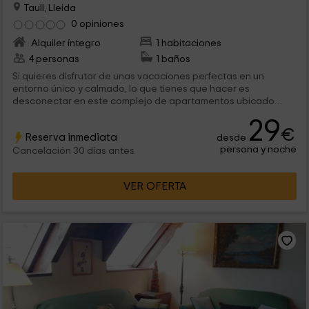
Taull, Lleida
0 opiniones
Alquiler íntegro
1 habitaciones
4 personas
1 baños
Si quieres disfrutar de unas vacaciones perfectas en un
entorno único y calmado, lo que tienes que hacer es
desconectar en este complejo de apartamentos ubicado
en Taull, provincia de Lleida. Tenemos varios apartamentos
29
para que puedas elegir el que más te guste para pasar tus
€
Reserva inmediata
desde
vacaciones.
persona y noche
Cancelación 30 días antes
VER OFERTA