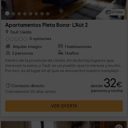
27 Fotos
Apartamentos Pleta Bona- L'Aüt 2
Taull, Lleida
0 opiniones
Alquiler íntegro
1 habitaciones
2 personas
1 baños
Dentro de la provincia de Lleida, sin duda hay lugares que
merecen la pena, y Taull, es un pueblo que la merece y mucho.
Por eso, es el lugar en el que se encuentra nuestro complejo. Y
dentro de él tenemos apartamentos para 2 a 4 personas
32
como éste, y varias zonas comunes para el ocio de nuestros
€
desde
huéspedes.
Contacto directo
persona y noche
Cancelación 30 días antes
VER OFERTA