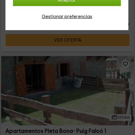
Aceptar
provincia de Lleida. En él, todo está pensado para hacer la
estancia de 2 personas muy cómoda, aunque pueden ser 4 ya
24
que cuenta con un sofá cama.
€
Gestionar preferencias
desde
Contacto directo
persona y noche
Cancelación 30 días antes
VER OFERTA
23 Fotos
Apartamentos Pleta Bona- Puig Falcó 1