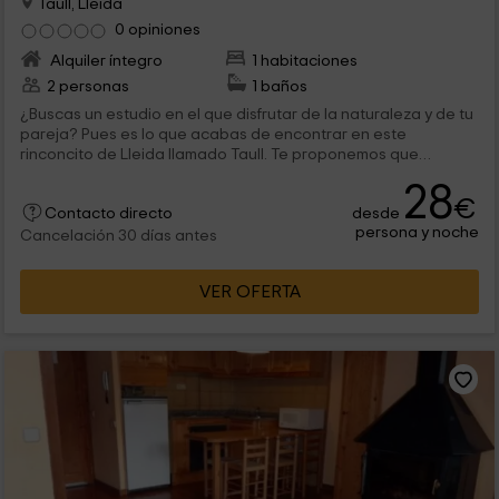
Taull, Lleida
0 opiniones
Alquiler íntegro
1 habitaciones
2 personas
1 baños
¿Buscas un estudio en el que disfrutar de la naturaleza y de tu
pareja? Pues es lo que acabas de encontrar en este
rinconcito de Lleida llamado Taull. Te proponemos que
disfrutes en pareja de las estancias que tiene el interior, y por
28
supuesto, que lo hagas también del exterior.
€
desde
Contacto directo
persona y noche
Cancelación 30 días antes
VER OFERTA