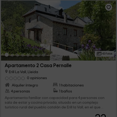
43 Fotos
Apartamento 2 Casa Pernalle
Erill La Vall, Lleida
0 opiniones
Alquiler íntegro
1 habitaciones
4 personas
1 baños
Apartamento familiar con capacidad para 4 personas con
sala de estar y cocina privada, situado en un complejo
turístico rural del pueblo catalán de Erill la Vall, en el que
disfrutar del aire puro en sus zonas exteriores, la gastronomía
típica en su restaurante y hasta conocer de primera mano la