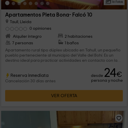
16 Fotos
Apartamentos Pleta Bona- Falcó 10
Taull, Lleida
0 opiniones
Alquiler íntegro
2 habitaciones
7 personas
1 baños
Apartamento rural tipo dúplex ubicado en Tahull, un pequeño
pueblo perteneciente al municipio del Valle del Bohí. Es un
destino ideal para practicar actividades en contacto con la
naturaleza y disfrutar de la nieve en las temporadas de
24
invierno.
€
Reserva inmediata
desde
persona y noche
Cancelación 30 días antes
VER OFERTA