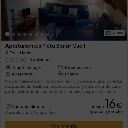
23 Fotos
Apartamentos Pleta Bona- Cuc 1
Taull, Lleida
0 opiniones
Alquiler íntegro
1 habitaciones
4 personas
1 baños
Un apartamento en mitad de un edificio desde el que las vistas
del pueblo de Taull, son espectaculares, y desde donde vas a
poder disfrutar desconectando. Tenemos espacio en este
lugar, para 2 o 4 personas como máximo, que van a poder
16
sentirse como si estuvieran en casa.
€
desde
Contacto directo
persona y noche
Cancelación 30 días antes
VER OFERTA