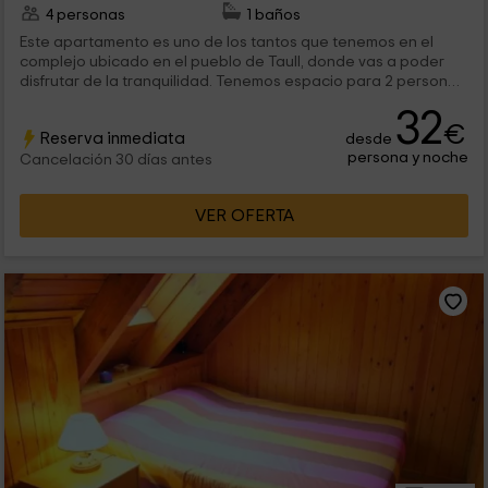
4 personas
1 baños
Este apartamento es uno de los tantos que tenemos en el
complejo ubicado en el pueblo de Taull, donde vas a poder
disfrutar de la tranquilidad. Tenemos espacio para 2 personas,
pero puede ampliarse hasta 4, que podrán aprovechar sus
32
vacaciones para conocer a fondo los rincones que esta zona
€
Reserva inmediata
desde
de Lleida te ofrece.
persona y noche
Cancelación 30 días antes
VER OFERTA