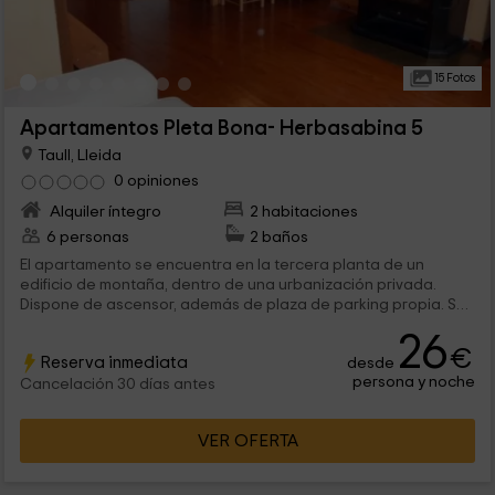
15 Fotos
Apartamentos Pleta Bona- Herbasabina 5
Taull, Lleida
0 opiniones
Alquiler íntegro
2 habitaciones
6 personas
2 baños
El apartamento se encuentra en la tercera planta de un
edificio de montaña, dentro de una urbanización privada.
Dispone de ascensor, además de plaza de parking propia. Su
interior combina una decoración rústica con un equipamiento
26
moderno.
€
Reserva inmediata
desde
persona y noche
Cancelación 30 días antes
VER OFERTA