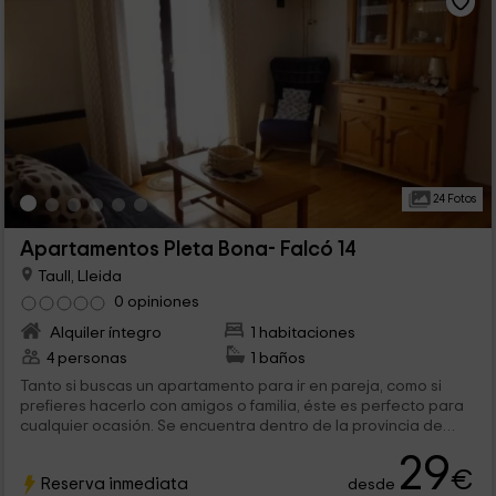
24 Fotos
Apartamentos Pleta Bona- Falcó 14
Taull, Lleida
0 opiniones
Alquiler íntegro
1 habitaciones
4 personas
1 baños
Tanto si buscas un apartamento para ir en pareja, como si
prefieres hacerlo con amigos o familia, éste es perfecto para
cualquier ocasión. Se encuentra dentro de la provincia de
Lleida, y concretamente en el pueblo de Taull en el que vas a
29
descubrir la naturaleza más pura de la zona.
€
Reserva inmediata
desde