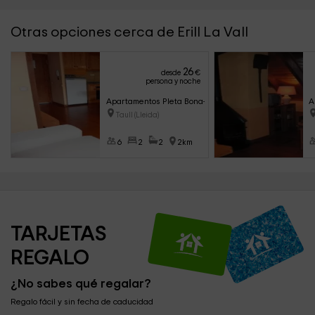
Otras opciones cerca de Erill La Vall
26
desde
€
persona y noche
Apartamentos Pleta Bona- Herbasabina 5
A
Taull (Lleida)
6
2
2
2km
TARJETAS 
REGALO
¿No sabes qué regalar?
Regalo fácil y sin fecha de caducidad