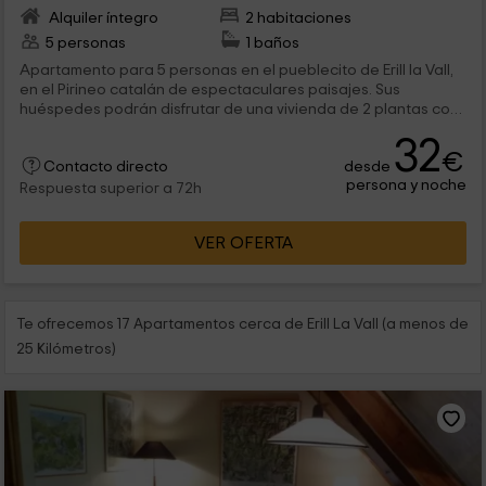
Alquiler íntegro
2 habitaciones
5 personas
1 baños
Apartamento para 5 personas en el pueblecito de Erill la Vall,
en el Pirineo catalán de espectaculares paisajes. Sus
huéspedes podrán disfrutar de una vivienda de 2 plantas con
todas las comodidades, sala de estar y cocina completa.
32
Además, podrán hacer uso de los servicios del complejo que
€
desde
incluyen restaurante y zona de jardín.
Contacto directo
persona y noche
Respuesta superior a 72h
VER OFERTA
Te ofrecemos 17 Apartamentos cerca de Erill La Vall (a menos de
25 Kilómetros)