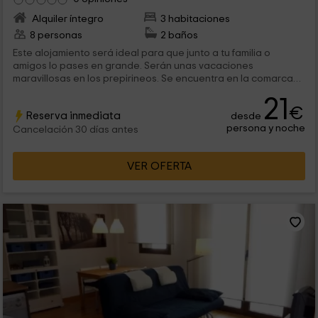
Alquiler íntegro
3 habitaciones
8 personas
2 baños
Este alojamiento será ideal para que junto a tu familia o
amigos lo pases en grande. Serán unas vacaciones
maravillosas en los prepirineos. Se encuentra en la comarca
de la Alta Ribagorza, en Lleida y en concreto, en pleno
21
corazón del Valle de Bohí. Las maravillas naturales así como
€
Reserva inmediata
desde
los servicios, interiores y exteriores, del alojamiento te dejarán
persona y noche
maravillado.
Cancelación 30 días antes
VER OFERTA