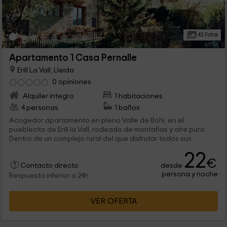
42 Fotos
Apartamento 1 Casa Pernalle
Erill La Vall, Lleida
0 opiniones
Alquiler íntegro
1 habitaciones
4 personas
1 baños
Acogedor apartamento en pleno Valle de Bohí, en el
pueblecito de Erill la Vall, rodeado de montañas y aire puro.
Dentro de un complejo rural del que disfrutar todos sus
servicios incluido comedor y amplias zonas exteriores, la
22
vivienda cuenta con capacidad para 4 personas, salón y
€
desde
cocina completa.
Contacto directo
persona y noche
Respuesta inferior a 24h
VER OFERTA