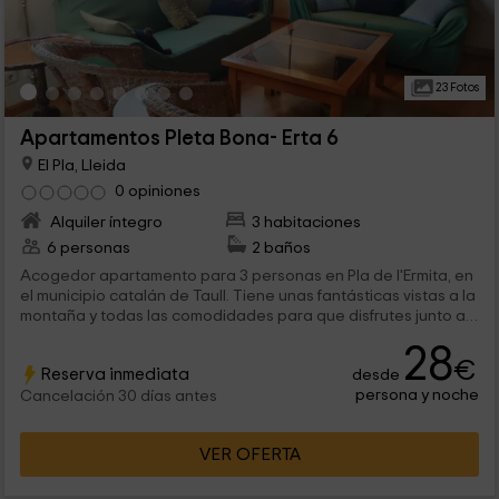
23 Fotos
Apartamentos Pleta Bona- Erta 6
El Pla, Lleida
0 opiniones
Alquiler íntegro
3 habitaciones
6 personas
2 baños
Acogedor apartamento para 3 personas en Pla de l'Ermita, en
el municipio catalán de Taull. Tiene unas fantásticas vistas a la
montaña y todas las comodidades para que disfrutes junto a
tus amigos, pareja o familiares, dentro de un entorno natural
28
único.
€
Reserva inmediata
desde
persona y noche
Cancelación 30 días antes
VER OFERTA