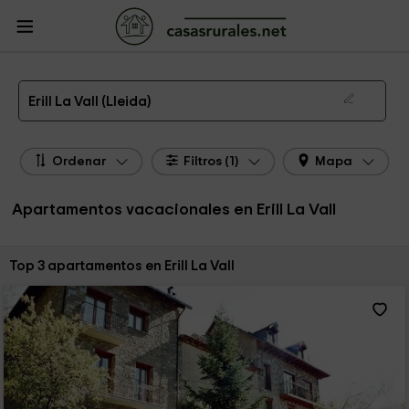
CasasRurales.net
Casas Rurales
Apartamentos
Apartamentos Cataluña
Apartamentos Lleida
Apartamentos Erill La Vall
Apartamentos de alquiler en Erill La Vall
Erill La Vall (Lleida)
Ordenar
Filtros (1)
Mapa
Apartamentos vacacionales en Erill La Vall
Ordenar por:
Top 3 apartamentos en Erill La Vall