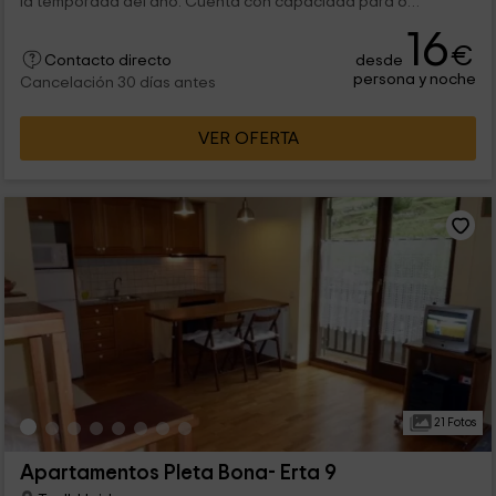
la temporada del año. Cuenta con capacidad para 6
personas, y equipamiento necesario para disfrutar de largas
16
estancias.
€
desde
Contacto directo
persona y noche
Cancelación 30 días antes
VER OFERTA
21 Fotos
Apartamentos Pleta Bona- Erta 9