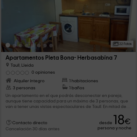
22 Fotos
Apartamentos Pleta Bona- Herbasabina 7
Taull, Lleida
0 opiniones
Alquiler íntegro
1 habitaciones
3 personas
1 baños
Un apartamento en el que podrás desconectar en pareja,
aunque tiene capacidad para un máximo de 3 personas, que
van a tener unas vistas espectaculares de Taull. En mitad de
Lleida nos encontramos con este complejo con todo tipo de
18
instalaciones que harán que te sientas como en casa.
€
desde
Contacto directo
persona y noche
Cancelación 30 días antes