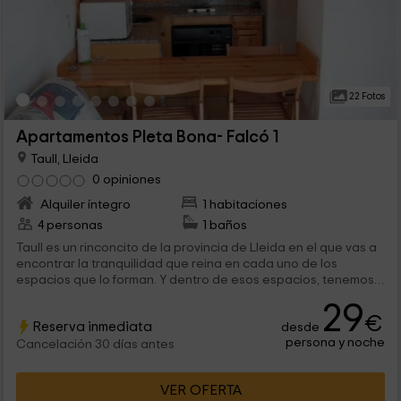
22 Fotos
Apartamentos Pleta Bona- Falcó 1
Taull, Lleida
0 opiniones
Alquiler íntegro
1 habitaciones
4 personas
1 baños
Taull es un rinconcito de la provincia de Lleida en el que vas a
encontrar la tranquilidad que reina en cada uno de los
espacios que lo forman. Y dentro de esos espacios, tenemos
nuestro complejo de alojamientos, con instalaciones que son
29
comunes, y apartamentos con mucho encanto y buenas vistas.
€
Reserva inmediata
desde
persona y noche
Cancelación 30 días antes
VER OFERTA