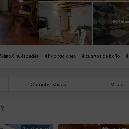
+50 fotos
ximo 8 huéspedes
4 habitaciones
4 cuartos de baño
4
Características
Mapa
a?
¡Sólo 8€ más!
¡Mismo preci