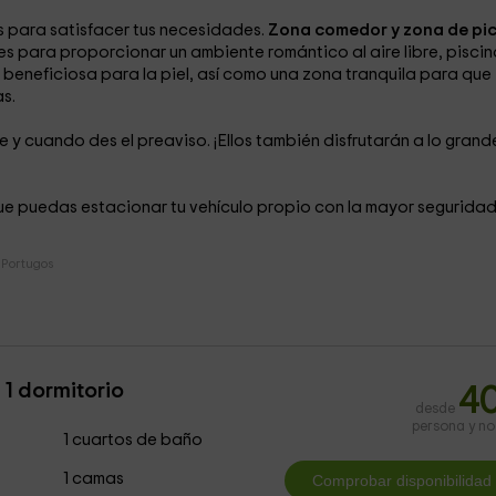
s para satisfacer tus necesidades.
Zona comedor y zona de pic
 para proporcionar un ambiente romántico al aire libre, piscin
beneficiosa para la piel, así como una zona tranquila para que
s.
re y cuando des el preaviso. ¡Ellos también disfrutarán a lo grand
e puedas estacionar tu vehículo propio con la mayor seguridad
Portugos
1 dormitorio
4
desde
persona y n
1 cuartos de baño
1 camas