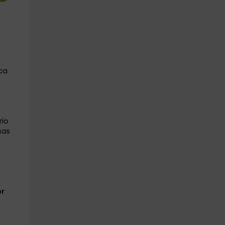
ica
río
sas
or