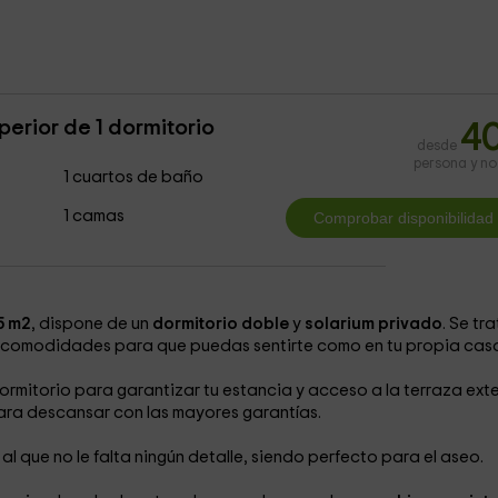
erior de 1 dormitorio
4
desde
persona y n
1 cuartos de baño
1 camas
5 m2
, dispone de un
dormitorio doble
y
solarium privado
. Se tr
s comodidades para que puedas sentirte como en tu propia cas
dormitorio para garantizar tu estancia y acceso a la terraza exte
ara descansar con las mayores garantías.
o
al que no le falta ningún detalle, siendo perfecto para el aseo.