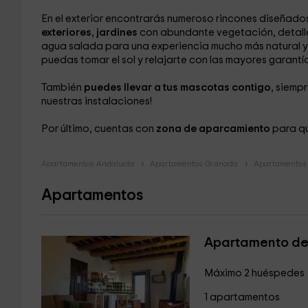
En el exterior encontrarás numeroso rincones diseñado
exteriores
,
jardines
con abundante vegetación, detalles
agua salada para una experiencia mucho más natural y 
puedas tomar el sol y relajarte con las mayores garantía
También
puedes llevar a tus mascotas contigo
, siemp
nuestras instalaciones!
Por último, cuentas con
zona de aparcamiento
para qu
Apartamentos Andalucía
Apartamentos Granada
Apartamentos 
Apartamentos
Apartamento de 
Máximo 2 huéspedes
1 apartamentos