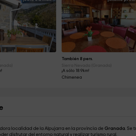
.
También 8 pers.
ranada)
Sierra Nevada (Granada)
m!
¡A sólo 18.9km!
Chimenea
e
dora localidad de la Alpujarra en la provincia de
Granada
. Se 
er disfrutar del entorno natural y realizar turismo rural.