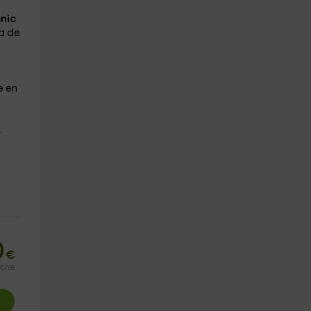
nic
a de
e en
.
0
€
oche