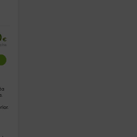
0
€
oche
ata
a.
rior.