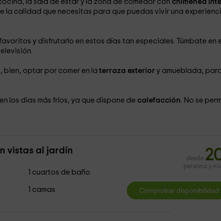
cocina, la sala de estar y la zona de comedor con
chimenea inte
e la calidad que necesitas para que puedas vivir una experienc
favoritos y disfrutarlo en estos días tan especiales. Túmbate en e
elevisión.
, bien, optar por comer en la
terraza exterior
y amueblada, par
n los dias más fríos, ya que dispone de
calefacción
. No se per
vistas al jardín
2
desde
persona y n
1 cuartos de baño
1 camas