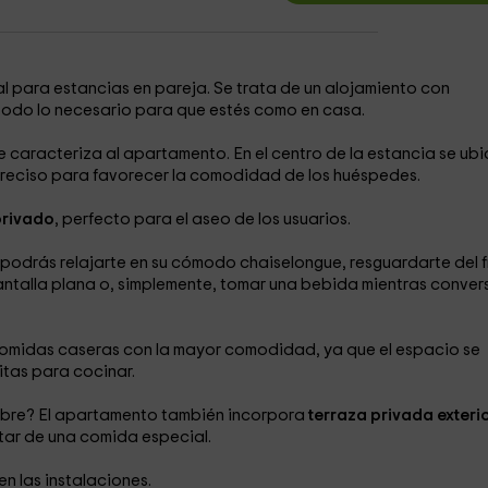
al para estancias en pareja. Se trata de un alojamiento con
odo lo necesario para que estés como en casa.
ue caracteriza al apartamento. En el centro de la estancia se ub
o preciso para favorecer la comodidad de los huéspedes.
privado
, perfecto para el aseo de los usuarios.
í podrás relajarte en su cómodo chaiselongue, resguardarte del f
 pantalla plana o, simplemente, tomar una bebida mientras conver
comidas caseras con la mayor comodidad, ya que el espacio se
tas para cocinar.
 libre? El apartamento también incorpora
terraza privada exteri
utar de una comida especial.
n las instalaciones.