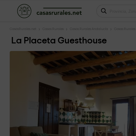
CasasRurales.net
Casas Rurales
Casas Rurales Andalucía
Casas Rurale
La Placeta Guesthouse