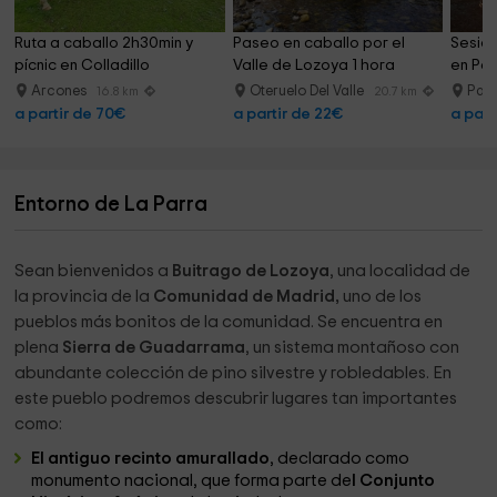
Ruta a caballo 2h30min y 
Paseo en caballo por el 
Sesión
pícnic en Colladillo
Valle de Lozoya 1 hora
en Pa
Arcones
Oteruelo Del Valle
Pat
16.8 km
20.7 km
a partir de 70€
a partir de 22€
a part
Entorno de La Parra
Sean bienvenidos a
Buitrago de Lozoya
, una localidad de
la provincia de la
Comunidad de Madrid,
uno de los
pueblos más bonitos de la comunidad. Se encuentra en
plena
Sierra de Guadarrama
, un sistema montañoso con
abundante colección de pino silvestre y robledables. En
este pueblo podremos descubrir lugares tan importantes
como:
El antiguo recinto amurallado
, declarado como
monumento nacional, que forma parte de
l Conjunto