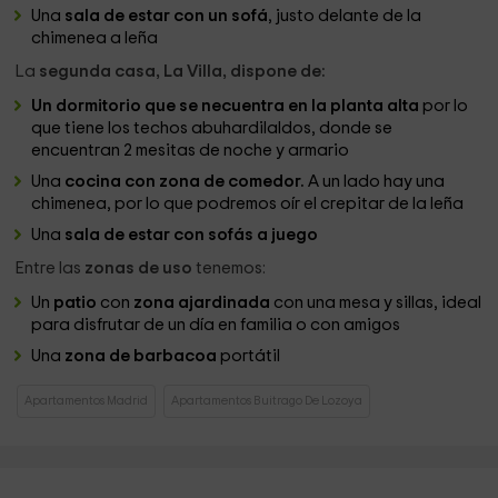
Una
sala de estar con un sofá
, justo delante de la
chimenea a leña
La
segunda casa, La Villa, dispone de:
Un dormitorio que se necuentra en la planta alta
por lo
que tiene los techos abuhardilaldos, donde se
encuentran 2 mesitas de noche y armario
Una
cocina con zona de comedor.
A un lado hay una
chimenea, por lo que podremos oír el crepitar de la leña
Una
sala de estar con sofás a juego
Entre las
zonas de uso
tenemos:
Un
patio
con
zona ajardinada
con una mesa y sillas, ideal
para disfrutar de un día en familia o con amigos
Una
zona de barbacoa
portátil
Apartamentos Madrid
Apartamentos Buitrago De Lozoya