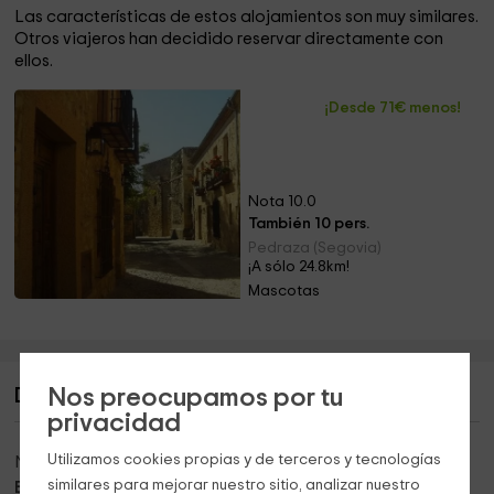
Las características de estos alojamientos son muy similares.
Otros viajeros han decidido reservar directamente con
ellos.
¡Desde 71€ menos!
Nota 10.0
También 10 pers.
Pedraza (Segovia)
¡A sólo 24.8km!
Mascotas
Nos preocupamos por tu
Descripción de La Parra
privacidad
Utilizamos cookies propias y de terceros y tecnologías
Nuestro establecimiento se encuentra en la localidad de
similares para mejorar nuestro sitio, analizar nuestro
Buitrago de Lozoya
, una localidad del norte de la