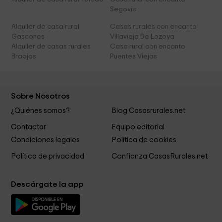
Segovia
Alquiler de casa rural
Casas rurales con encanto
Gascones
Villavieja De Lozoya
Alquiler de casas rurales
Casa rural con encanto
Braojos
Puentes Viejas
Sobre Nosotros
¿Quiénes somos?
Blog Casasrurales.net
Contactar
Equipo editorial
Condiciones legales
Política de cookies
Política de privacidad
Confianza CasasRurales.net
Descárgate la app