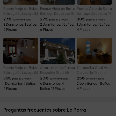
Puente Viejo de Buitrago - Casa Encina
Puente Viejo de Buitrago - Casa Roble
Puente Viejo de Buitrag
Buitrago De Lozoya (Madrid)
Buitrago De Lozoya (Madrid)
Buitrago De Lozoya (Madr
27
€
27
€
30
€
persona y noche
persona y noche
persona y noche
2 Dormitorios, 1 Baños,
2 Dormitorios, 1 Baños,
1 Dormitorios, 1 Baños,
6 Plazas
6 Plazas
4 Plazas
Puente Viejo de Buitrago - Casa Enebro
Apartamentos Rascafría Cerquilla
Cercedilla Cool Home 
Buitrago De Lozoya (Madrid)
Rascafría (Madrid)
Cercedilla (Madrid)
35
€
20
€
25
€
persona y noche
persona y noche
persona y noche
1 Dormitorios, 1 Baños,
6 Dormitorios, 4
2 Dormitorios, 1 Baños,
4 Plazas
Baños, 12 Plazas
4 Plazas
Preguntas frecuentes sobre La Parra