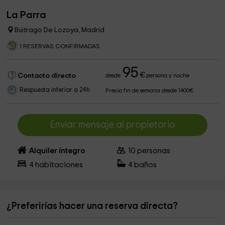
La Parra
Buitrago De Lozoya, Madrid
1 RESERVAS CONFIRMADAS
95
€
Contacto directo
desde
persona y noche
Respuesta inferior a 24h
Precio fin de semana desde 1400€
Enviar mensaje al propietario
Alquiler íntegro
10
personas
4
habitaciones
4
baños
¿Preferirías hacer una reserva directa?