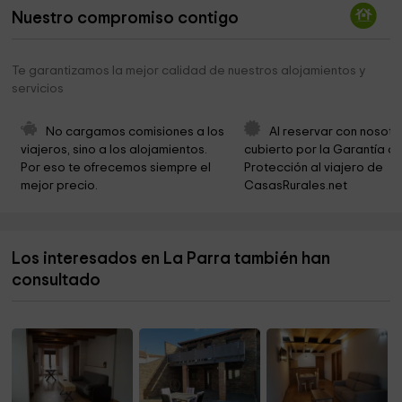
Nuestro compromiso contigo
Helipuerto
2,6 km
Parroquia de la Inmaculada Concepción
3,2 km
Te garantizamos la mejor calidad de nuestros alojamientos y
servicios
Iglesia de nuestra señora de paz
3,3 km
Ayuntamiento de Villavieja del Lozoya
3,3 km
No cargamos comisiones a los 
Al reservar con nosotr
viajeros, sino a los alojamientos. 
cubierto por la Garantía de
Ayuntamiento de la Serna del Monte
3,8 km
Por eso te ofrecemos siempre el 
Protección al viajero de 
mejor precio.
CasasRurales.net
Casa Parroquial de la Serna del Monte
3,8 km
Iglesia de San Andres
3,9 km
Los interesados en La Parra también han
perrikus
4,7 km
consultado
Ayuntamiento De Braojos
4,8 km