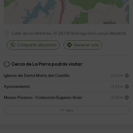
Calle de los Mártires, 10
28730
Buitrago De Lozoya
(
Madrid
)
Compartir ubicación
Generar ruta
Cerca de La Parra podrás visitar:
Iglesia de Santa María del Castillo
0,2 km
Ayuntamiento
0,4 km
Museo Picasso - Colección Eugenio Arias
0,4 km
Convento de San Antonio
0,6 km
Más
Parabolicas
2,2 km
Ayuntamiento de Gascones
2,5 km