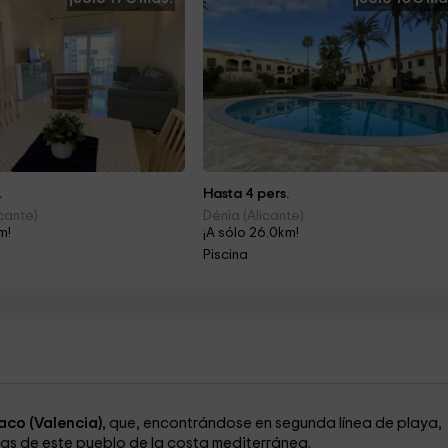
.
Hasta 4 pers.
icante)
Dénia (Alicante)
m!
¡A sólo 26.0km!
Piscina
aco (Valencia)
, que, encontrándose en segunda línea de playa,
das de este pueblo de la costa mediterránea.