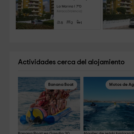
La Marina I 7ºD
Xeraco (Valencia)
5
2
1
Actividades cerca del alojamiento
Banana Boat
Motos de A
Banana Boat en Gandía 30 
Alquiler de jetski biplaza 