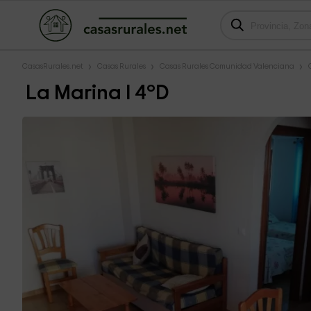
CasasRurales.net
Casas Rurales
Casas Rurales Comunidad Valenciana
La Marina I 4ºD