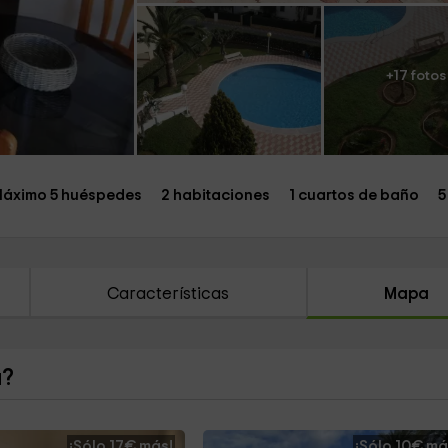
+17 fotos
áximo 5 huéspedes
2 habitaciones
1 cuartos de baño
5
Características
Mapa
a?
¡Sólo 17€ más!
¡Sólo 10€ má