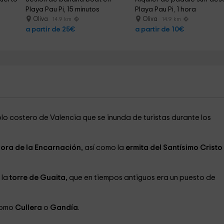
Playa Pau Pi, 15 minutos
Playa Pau Pi, 1 hora
Oliva
Oliva
14.9 km
14.9 km
a partir de 25€
a partir de 10€
lo costero de Valencia que se inunda de turistas durante los
ñora de la Encarnación
, así como la
ermita del Santísimo Cristo
 la
torre de Guaita,
que en tiempos antiguos era un puesto de
 como
Cullera
o
Gandía
.