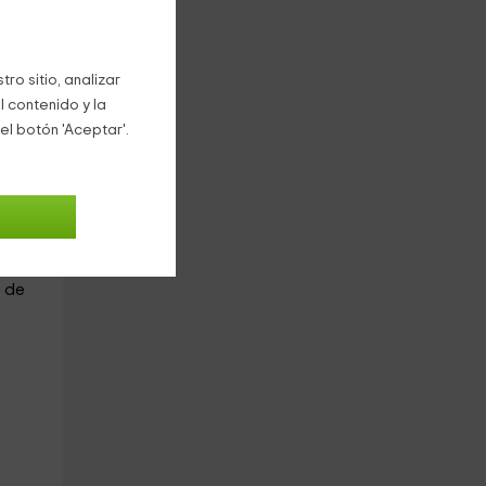
lar.
ro sitio, analizar
 luz
l contenido y la
el botón 'Aceptar'.
o
eo.
e
o de