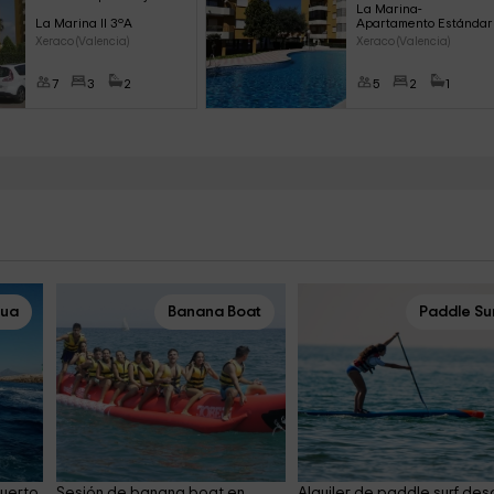
La Marina- 
La Marina II 3ºA
Apartamento Estándar
Xeraco (Valencia)
Xeraco (Valencia)
7
3
2
5
2
1
gua
Banana Boat
Paddle Su
Puerto 
Sesión de banana boat en 
Alquiler de paddle surf des