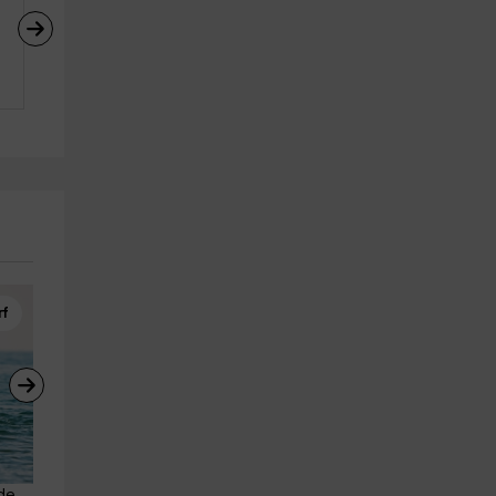
rf
Despedidas de Soltero
Paddle Surf
de 
Boat Party + Cena + Pack fiesta 
Alquiler de material paddle s