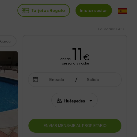
Tarjetas Regalo
Iniciar sesión
La Marina I 4ºD
Guardar
11
€
desde
persona y noche