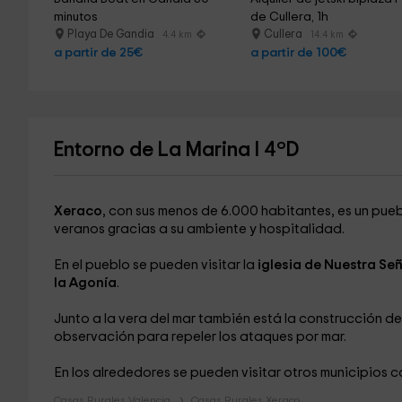
minutos
de Cullera, 1h
Playa De Gandia
Cullera
4.4 km
14.4 km
a partir de 25€
a partir de 100€
Entorno de La Marina I 4ºD
Xeraco
, con sus menos de 6.000 habitantes, es un pueb
veranos gracias a su ambiente y hospitalidad.
En el pueblo se pueden visitar la
iglesia de Nuestra Se
la Agonía
.
Junto a la vera del mar también está la construcción de
observación para repeler los ataques por mar.
En los alrededores se pueden visitar otros municipios
Casas Rurales Valencia
Casas Rurales Xeraco