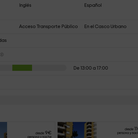
Inglés
Español
Acceso Transporte Público
En el Casco Urbano
das
s
De 13:00 a 17:00
11
desde
9
€
persona y noc
desde
persona y noche