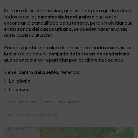
Se trata de un rincón único, que es ideal para que lo visiten
todos aquellos
amantes de la naturaleza
que van a
encontrar la tranquilidad de su terreno, pero sin olvidar que
en las
zonas del casco urbano,
se pueden hacer muchas
actividades culturales.
Para los que buscan algo de adrenalina, nada como visitar
la sierra mediante el
conjunto de las rutas de senderismo
que se encuentran repartidas por los diferentes puntos.
Y en el
centro del pueblo,
tenemos:
La
iglesia
.
La
plaza
.
Casas Rurales Jaén
Casas Rurales Hinojares
Apartamentos Sierra de Cazorla