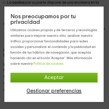
La
cocina
por su parte dispone de una encimera en la
que nos encontramos con un equipamiento completo en
cuanto a
electrodomésticos y menaje
con los que vas a
Nos preocupamos por tu
poder sentirte como un chef.
privacidad
Un
dormitorio de matrimonio
muy romántico, equipado
con una
cama grande y cabecero de madera.
Al lado, un
Utilizamos cookies propias y de terceros y tecnologías
espectacular
jacuzzi
en el que vais a poder disfrutar del
similares para mejorar nuestro sitio, analizar nuestro
relax en pareja.
tráfico, proporcionar funcionalidades para redes
sociales y personalizar el contenido y la publicidad en
El baño tiene en el interior una ducha y varios juegos de
función de tus hábitos de navegación, que aceptas
toallas.
haciendo clic en el botón 'Aceptar'. Más información
sobre nuestra
Política de cookies.
Ya en las
zonas exteriores
que se comparten con el resto
de los alojamientos, tenemos:
Un espectacular espacio con
piscina y hamacas.
Aceptar
Una zona de
barbacoas
.
Un espacio grande de
aparcamiento
.
Gestionar preferencias
Apartamentos Andalucía
Apartamentos Jaén
Apartamentos Hinojares