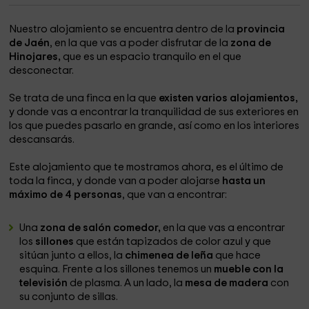
Nuestro alojamiento se encuentra dentro de la
provincia
de Jaén
, en la que vas a poder disfrutar de la
zona de
Hinojares,
que es un espacio tranquilo en el que
desconectar.
Se trata de una finca en la que
existen varios alojamientos,
y donde vas a encontrar la tranquilidad de sus exteriores en
los que puedes pasarlo en grande, así como en los interiores
descansarás.
Este alojamiento que te mostramos ahora, es el último de
toda la finca, y donde van a poder alojarse
hasta un
máximo de 4 personas
, que van a encontrar:
Una
zona de salón comedor,
en la que vas a encontrar
los
sillones
que están tapizados de color azul y que
sitúan junto a ellos, la
chimenea de leña
que hace
esquina. Frente a los sillones tenemos un
mueble con la
televisión
de plasma. A un lado, la
mesa de madera
con
su conjunto de sillas.