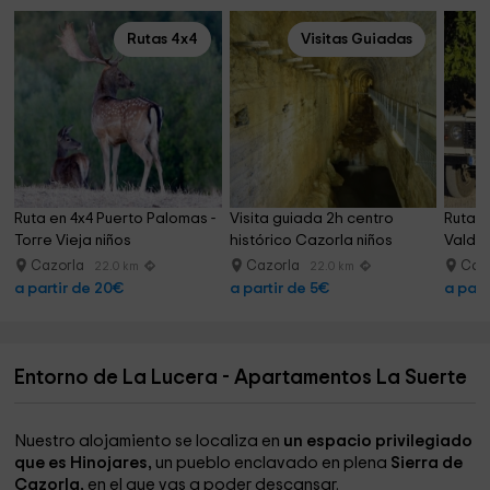
Rutas 4x4
Visitas Guiadas
Ruta en 4x4 Puerto Palomas - 
Visita guiada 2h centro 
Ruta en
Torre Vieja niños
histórico Cazorla niños
Valde
Cazorla
Cazorla
Caz
22.0 km
22.0 km
a partir de 20€
a partir de 5€
a part
Entorno de La Lucera - Apartamentos La Suerte
Nuestro alojamiento se localiza en
un espacio privilegiado
que es Hinojares,
un pueblo enclavado en plena
Sierra de
Cazorla,
en el que vas a poder descansar.