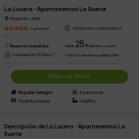
La Lucera - Apartamentos La Suerte
Hinojares, Jaén
1
opiniones
1 RESERVAS CONFIRMADAS
25
€
Reserva inmediata
desde
persona y noche
Cancelación 30 días
Precio fin de semana desde 200€
Reservar ahora
Alquiler íntegro
4
personas
1
habitaciones
1
baños
Descripción de La Lucera - Apartamentos La
Suerte