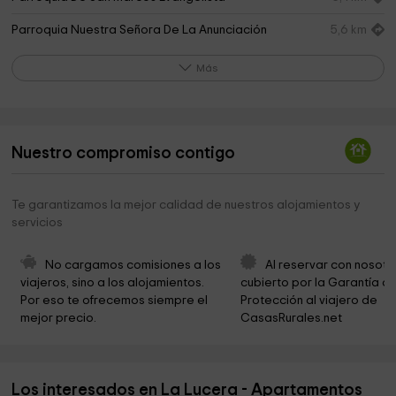
Parroquia Nuestra Señora De La Anunciación
5,6 km
Ayuntamiento De Pozo Alcón
5,6 km
Más
Ayuntamiento de Pozo Alcón
5,7 km
Cementerio Municipal
6,0 km
Nuestro compromiso contigo
Bosque encantado de Higueras
7,7 km
Pantano de la Bolera
9,8 km
Te garantizamos la mejor calidad de nuestros alojamientos y
servicios
Parroquia de Nuestra Señora del Rosario
12,0 km
Ayuntamiento de Cuevas del Campo
13,2 km
No cargamos comisiones a los 
Al reservar con nosotr
viajeros, sino a los alojamientos. 
cubierto por la Garantía de
Parroquia San Isidro
13,2 km
Por eso te ofrecemos siempre el 
Protección al viajero de 
mejor precio.
CasasRurales.net
Cerro Vitar
13,3 km
Parroquia de San Pedro y San Pablo
15,5 km
Los interesados en La Lucera - Apartamentos
Museo del Pintor Zabaleta y de Miguel Hernández
15,5 km