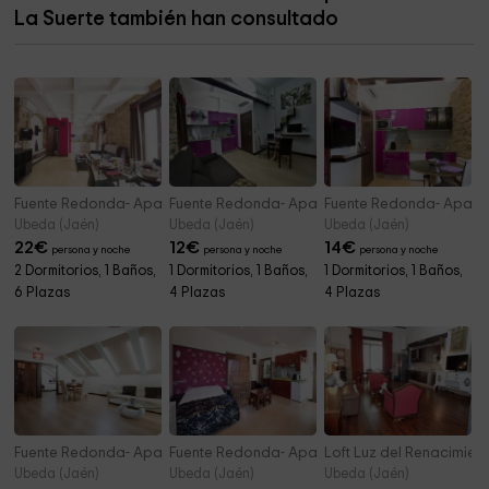
La Suerte también han consultado
Fuente Redonda- Apartamento 101
Fuente Redonda- Apartamento 201
Fuente Redonda- Apart
Ubeda (Jaén)
Ubeda (Jaén)
Ubeda (Jaén)
22
€
12
€
14
€
persona y noche
persona y noche
persona y noche
2 Dormitorios, 1 Baños,
1 Dormitorios, 1 Baños,
1 Dormitorios, 1 Baños,
6 Plazas
4 Plazas
4 Plazas
Fuente Redonda- Apartamento 301
Fuente Redonda- Apartamento 401
Loft Luz del Renacimien
Ubeda (Jaén)
Ubeda (Jaén)
Ubeda (Jaén)