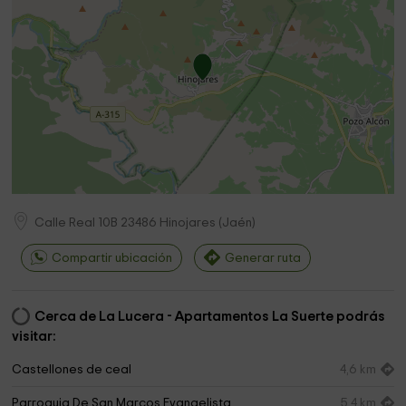
Calle Real 10B
23486
Hinojares
(
Jaén
)
Compartir ubicación
Generar ruta
Cerca de La Lucera - Apartamentos La Suerte podrás
visitar:
Castellones de ceal
4,6 km
Parroquia De San Marcos Evangelista
5,4 km