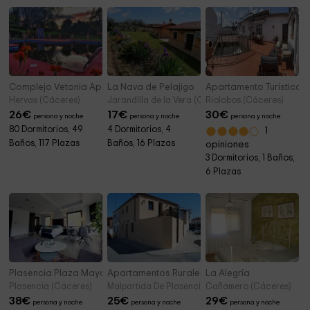
Complejo Vetonia Apartamentos Turísticos
La Nava de Pelajigo
Apartamento Turístico L
Hervas (Cáceres)
Jarandilla de la Vera (Cáceres)
Riolobos (Cáceres)
26
€
17
€
30
€
persona y noche
persona y noche
persona y noche
80 Dormitorios, 49
4 Dormitorios, 4
1
Baños, 117 Plazas
Baños, 16 Plazas
opiniones
3 Dormitorios, 1 Baños,
6 Plazas
Plasencia Plaza Mayor Luxury
Apartamentos Rurales El Trillo
La Alegría
Plasencia (Cáceres)
Malpartida De Plasencia (Cáceres)
Cañamero (Cáceres)
38
€
25
€
29
€
persona y noche
persona y noche
persona y noche