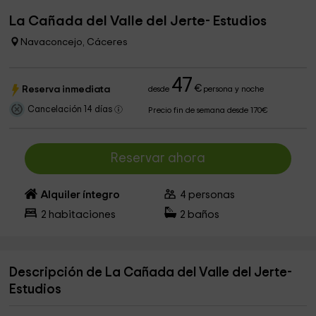
La Cañada del Valle del Jerte- Estudios
Navaconcejo, Cáceres
47
€
Reserva inmediata
desde
persona y noche
Cancelación 14 días
Precio fin de semana desde 170€
Reservar ahora
Alquiler íntegro
4
personas
2
habitaciones
2
baños
Descripción de La Cañada del Valle del Jerte-
Estudios