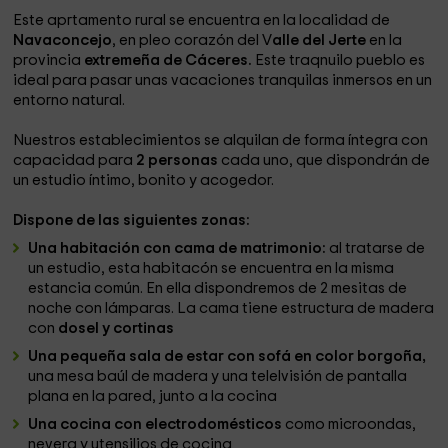
Este aprtamento rural se encuentra en la localidad de
Navaconcejo
, en pleo corazón del V
alle del Jerte
en la
provincia
extremeña de Cáceres.
Este traqnuilo pueblo es
ideal para pasar unas vacaciones tranquilas inmersos en un
entorno natural.
Nuestros establecimientos se alquilan de forma íntegra con
capacidad para
2 personas
cada uno, que dispondrán de
un estudio íntimo, bonito y acogedor.
Dispone de las siguientes zonas:
Una habitación con cama de matrimonio:
al tratarse de
un estudio, esta habitacón se encuentra en la misma
estancia común. En ella dispondremos de 2 mesitas de
noche con lámparas. La cama tiene estructura de madera
con
dosel y cortinas
Una pequeña sala de estar con sofá en color borgoña,
una mesa baúl de madera y una telelvisión de pantalla
plana en la pared, junto a la cocina
Una cocina con electrodomésticos
como microondas,
nevera y utensilios de cocina