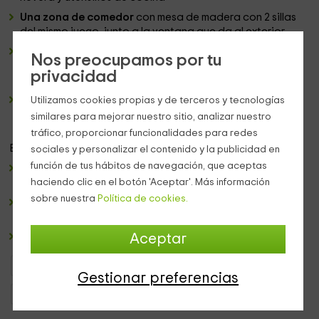
Una zona de comedor
con mesa de madera con 2 sillas
del mismo juego, junto a la ventana que da al exterior
Una chimenea junto a la zona de comedor
, que harán
Nos preocupamos por tu
que nuestra velada sea muy romántica, oyendo el
privacidad
crepitar de la leña en el fuego
Un cuarto de baño
con ducha com mampara. En esta
Utilizamos cookies propias y de terceros y tecnologías
etancia dispondremos de ammenities como toallas,
similares para mejorar nuestro sitio, analizar nuestro
secador de pelo y productos de higiene
tráfico, proporcionar funcionalidades para redes
En el
exterior de la casa dispondremos de:
sociales y personalizar el contenido y la publicidad en
función de tus hábitos de navegación, que aceptas
Una terraza
con césped natural con vistas al valle del
Jerte
haciendo clic en el botón 'Aceptar'. Más información
sobre nuestra
Política de cookies.
Una amplia piscina
con tumbonas en la parte del
solárium
Un poche con tumbonas
Aceptar
Apartamentos Extremadura
Apartamentos Cáceres
Gestionar preferencias
Apartamentos Navaconcejo