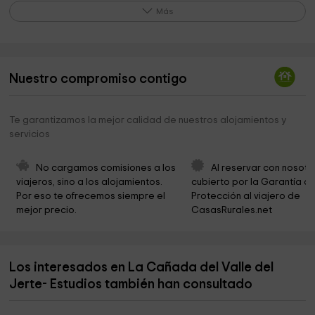
Museo Pérez Comendador-Leroux
12,0 km
Más
Fuente Chiquita
12,1 km
Parroquia Nª Sra. del Olmo
12,4 km
Nuestro compromiso contigo
Municipio de Aldeanueva del Camino
12,4 km
Motorcycle Museum and Classic Car
12,4 km
Te garantizamos la mejor calidad de nuestros alojamientos y
servicios
Parroquia de San Servando
12,5 km
Cementerio
12,7 km
No cargamos comisiones a los 
Al reservar con nosotr
viajeros, sino a los alojamientos. 
cubierto por la Garantía de
Presa del Embalse de Armiñán
13,0 km
Por eso te ofrecemos siempre el 
Protección al viajero de 
mejor precio.
CasasRurales.net
Ermita de la Soledad
13,5 km
Presa del Embalse de Baños de Montemayor
13,5 km
Los interesados en La Cañada del Valle del
Alcornoque de la Fresneda
14,0 km
Jerte- Estudios también han consultado
Parque de los Bolos
14,1 km