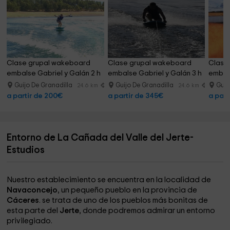
Clase grupal wakeboard 
Clase grupal wakeboard 
Clase
embalse Gabriel y Galán 2 h
embalse Gabriel y Galán 3 h
embals
Guijo De Granadilla
Guijo De Granadilla
Guij
24.6 km
24.6 km
a partir de 200€
a partir de 345€
a part
Entorno de La Cañada del Valle del Jerte-
Estudios
Nuestro establecimiento se encuentra en la localidad de
Navaconcejo
, un pequeño pueblo en la provincia de
Cáceres
. se trata de uno de los pueblos más bonitas de
esta parte del
Jerte
, donde podremos admirar un entorno
privilegiado.