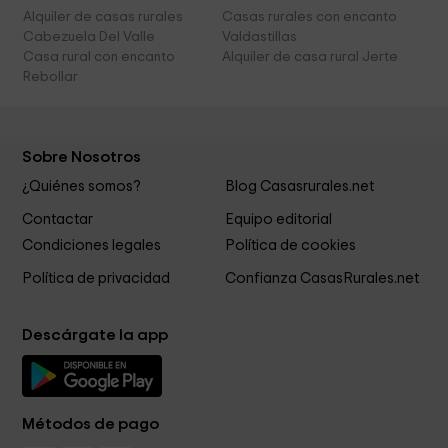
Alquiler de casas rurales
Casas rurales con encanto
Cabezuela Del Valle
Valdastillas
Casa rural con encanto
Alquiler de casa rural Jerte
Rebollar
Sobre Nosotros
¿Quiénes somos?
Blog Casasrurales.net
Contactar
Equipo editorial
Condiciones legales
Política de cookies
Política de privacidad
Confianza CasasRurales.net
Descárgate la app
Métodos de pago