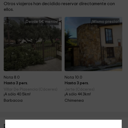
Otros viajeros han decidido reservar directamente con
ellos.
¡Desde 5€ menos!
¡Mismo precio!
Nota 8.0
Nota 10.0
Hasta 3 pers.
Hasta 3 pers.
Villar De Plasencia (Cáceres)
Jerte (Cáceres)
¡A sólo 40.5km!
¡A sólo 44.3km!
Barbacoa
Chimenea
Descripción de Apartamentos La Jara- Tomillo