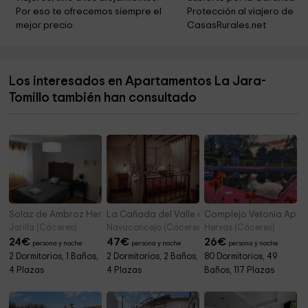
bird center
18,3 km
Por eso te ofrecemos siempre el 
Protección al viajero de 
mejor precio.
CasasRurales.net
Centro Interpretación Arte Rupestre
18,3 km
Centro Del Yacimiento Arqueologico De Cáceres El
18,6 km
Viejo
Los interesados en Apartamentos La Jara-
Oficina deTurismo
18,6 km
Tomillo también han consultado
Iberian Nature - Guías del Parque Nacional de
18,6 km
Monfragüe
Solaz de Ambroz Hervás
La Cañada del Valle del Jerte- Estudios
Complejo Vetonia Apart
Jarilla (Cáceres)
Navaconcejo (Cáceres)
Hervas (Cáceres)
24
€
47
€
26
€
persona y noche
persona y noche
persona y noche
2 Dormitorios, 1 Baños,
2 Dormitorios, 2 Baños,
80 Dormitorios, 49
4 Plazas
4 Plazas
Baños, 117 Plazas