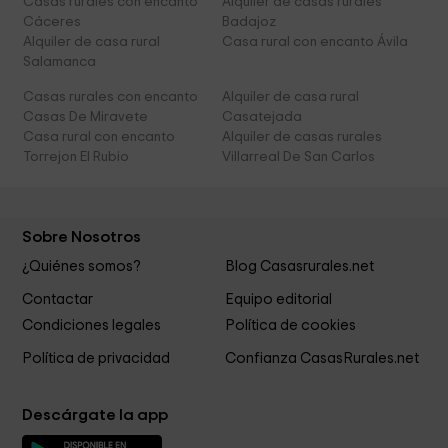
Casas rurales con encanto
Alquiler de casas rurales
Cáceres
Badajoz
Alquiler de casa rural
Casa rural con encanto Ávila
Salamanca
Casas rurales con encanto
Alquiler de casa rural
Casas De Miravete
Casatejada
Casa rural con encanto
Alquiler de casas rurales
Torrejon El Rubio
Villarreal De San Carlos
Sobre Nosotros
¿Quiénes somos?
Blog Casasrurales.net
Contactar
Equipo editorial
Condiciones legales
Política de cookies
Política de privacidad
Confianza CasasRurales.net
Descárgate la app