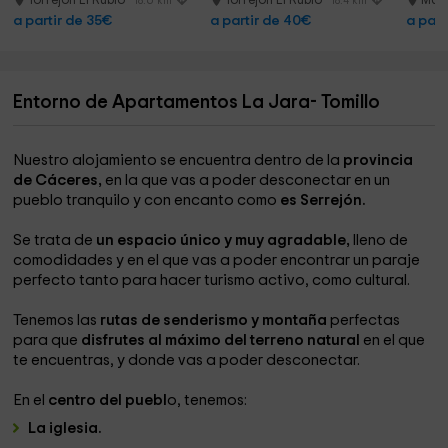
Torrejon El Rubio
Torrejon El Rubio
Malp
18.6 km
18.4 km
a partir de 35€
a partir de 40€
a part
Entorno de Apartamentos La Jara- Tomillo
Nuestro alojamiento se encuentra dentro de la
provincia
de Cáceres,
en la que vas a poder desconectar en un
pueblo tranquilo y con encanto como
es Serrejón.
Se trata de
un espacio único y muy agradable,
lleno de
comodidades y en el que vas a poder encontrar un paraje
perfecto tanto para hacer turismo activo, como cultural.
Tenemos las
rutas de senderismo y montaña
perfectas
para que
disfrutes al máximo del terreno natural
en el que
te encuentras, y donde vas a poder desconectar.
En el
centro del puebl
o, tenemos:
La iglesia.