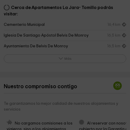
Cerca de Apartamentos La Jara- Tomillo podrás
visitar:
Cementerio Municipal
16,4 km
Iglesia De Santiago Apóstol Belvis De Monroy
16,5 km
Ayuntamiento De Belvis De Monroy
16,5 km
Municipal Park
16,7 km
Más
Presa del Embalse de Valdecañas
16,9 km
Palacio Viejo de las Corchuelas
17,2 km
Nuestro compromiso contigo
Merendero Belvis De Monroy
17,7 km
Presa del Embalse de Torrejón el Rubio
17,8 km
Te garantizamos la mejor calidad de nuestros alojamientos y
servicios
Ermita del Berrocal
17,8 km
Observatorio Astronómico Monfragüe
18,3 km
No cargamos comisiones a los 
Al reservar con nosotr
viajeros, sino a los alojamientos. 
cubierto por la Garantía de