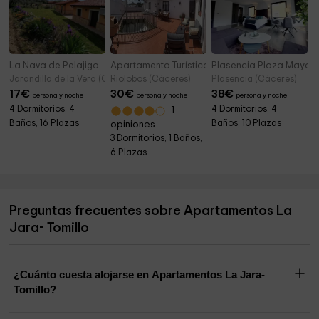
La Nava de Pelajigo
Apartamento Turístico La Ribera
Plasencia Plaza Mayor 
Jarandilla de la Vera (Cáceres)
Riolobos (Cáceres)
Plasencia (Cáceres)
17
€
30
€
38
€
persona y noche
persona y noche
persona y noche
4 Dormitorios, 4
4 Dormitorios, 4
1
Baños, 16 Plazas
Baños, 10 Plazas
opiniones
3 Dormitorios, 1 Baños,
6 Plazas
Preguntas frecuentes sobre Apartamentos La
Jara- Tomillo
¿Cuánto cuesta alojarse en Apartamentos La Jara-
Tomillo?