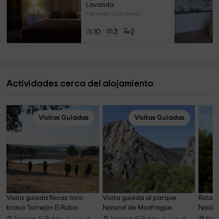
Lavanda
Serrejon (Cáceres)
10
3
2
Actividades cerca del alojamiento
Visitas Guiadas
Visitas Guiadas
Visita guiada fincas toro 
Visita guiada al parque 
Ruta 4
bravo Torrejón El Rubio
Natural de Monfragüe
Nacio