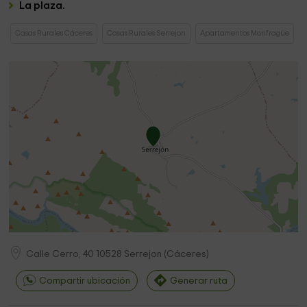
La plaza.
Casas Rurales Cáceres
Casas Rurales Serrejon
Apartamentos Monfragüe
Calle Cerro, 40
10528
Serrejon
(
Cáceres
)
Compartir ubicación
Generar ruta