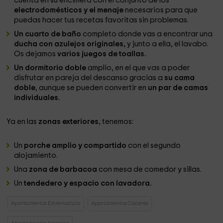
cuenta en su encimera con el conjunto de los
electrodomésticos y el menaje
necesarios para que
puedas hacer tus recetas favoritas sin problemas.
Un cuarto de baño
completo donde vas a encontrar una
ducha con azulejos originales,
y junto a ella, el lavabo.
Os dejamos
varios juegos de toallas.
Un dormitorio doble
amplio, en el que vas a poder
disfrutar en pareja del descanso gracias a
su cama
doble
, aunque se pueden convertir en
un par de camas
individuales.
Ya en las
zonas exteriores,
tenemos:
Un
porche amplio y compartido
con el segundo
alojamiento.
Una
zona de barbacoa
con mesa de comedor y sillas.
Un
tendedero y espacio con lavadora.
Apartamentos Extremadura
Apartamentos Cáceres