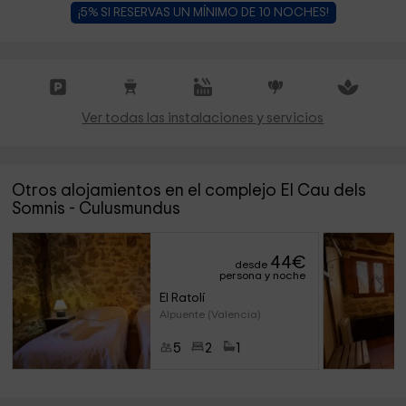
¡5% SI RESERVAS UN MÍNIMO DE 10 NOCHES!
Ver todas las instalaciones y servicios
Otros alojamientos en el complejo El Cau dels
Somnis - Culusmundus
44
€
desde
persona y noche
El Ratolí
Alpuente (Valencia)
5
2
1