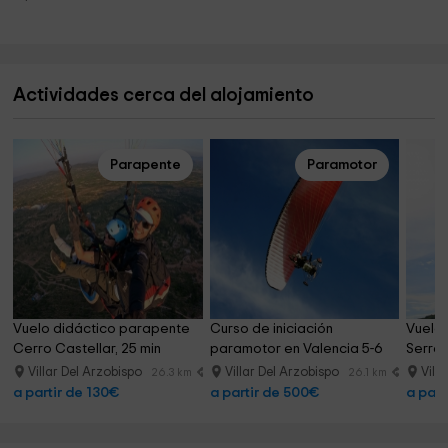
Actividades cerca del alojamiento
Parapente
Paramotor
Vuelo didáctico parapente 
Curso de iniciación 
Vuelo 
Cerro Castellar, 25 min
paramotor en Valencia 5-6 
Serran
días
Villar Del Arzobispo
Villar Del Arzobispo
Vill
26.3 km
26.1 km
a partir de 130€
a partir de 500€
a part