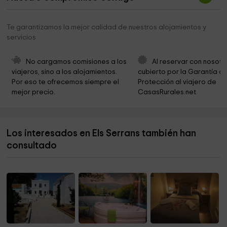
Iglesia de San Cosme y San Damián
9,9 km
Los caños de Torrijas
10,2 km
Te garantizamos la mejor calidad de nuestros alojamientos y
servicios
Fuente del Pino
11,1 km
Fuente del Ramo
11,1 km
No cargamos comisiones a los 
Al reservar con nosotr
viajeros, sino a los alojamientos. 
cubierto por la Garantía de
Fuente del Espinar
11,2 km
Por eso te ofrecemos siempre el 
Protección al viajero de 
mejor precio.
CasasRurales.net
El Pozo Junco
12,2 km
El Paraíso
12,3 km
Los interesados en Els Serrans también han
Fuente La Teja. Manzanera
12,6 km
consultado
Mirador de Torrijas
13,0 km