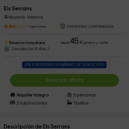
Els Serrans
Alpuente, Valencia
1
opiniones
2 RESERVAS CONFIRMADAS
45
€
Reserva inmediata
desde
persona y noche
Cancelación 14 días
¡5% SI RESERVAS UN MÍNIMO DE 10 NOCHES!
Reservar ahora
Alquiler íntegro
5
personas
2
habitaciones
1
baños
Descripción de Els Serrans