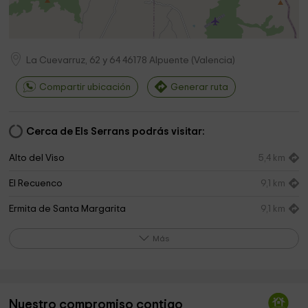
La Cuevarruz, 62 y 64
46178
Alpuente
(
Valencia
)
Compartir ubicación
Generar ruta
Cerca de Els Serrans podrás visitar:
Alto del Viso
5,4 km
El Recuenco
9,1 km
Ermita de Santa Margarita
9,1 km
Ermita de Santa Catalina Mártir
9,6 km
Más
Fuente del Santo
9,9 km
Ayuntamiento De Torrijas
9,9 km
Nuestro compromiso contigo