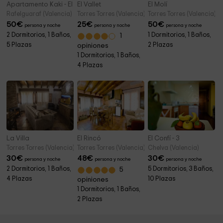
Apartamento Kaki - El Castellet
El Vallet
El Molí
Rafelguaraf (Valencia)
Torres Torres (Valencia)
Torres Torres (Valencia)
50
€
25
€
50
€
persona y noche
persona y noche
persona y noche
2 Dormitorios, 1 Baños,
1 Dormitorios, 1 Baños,
1
5 Plazas
2 Plazas
opiniones
1 Dormitorios, 1 Baños,
4 Plazas
La Villa
El Rincó
El Confí - 3
Torres Torres (Valencia)
Torres Torres (Valencia)
Chelva (Valencia)
30
€
48
€
30
€
persona y noche
persona y noche
persona y noche
2 Dormitorios, 1 Baños,
5 Dormitorios, 3 Baños,
5
4 Plazas
10 Plazas
opiniones
1 Dormitorios, 1 Baños,
2 Plazas