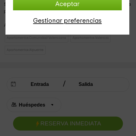
Aceptar
SPA exterior
para combatir el calor valenciano y
barbacoa
para preparar los mejores asados.
Gestionar preferencias
Anímate y pon tu descanso en manos de
Els Serrans.
Apartamentos Comunidad Valenciana
Apartamentos Valencia
Apartamentos Alpuente
RESERVA INMEDIATA