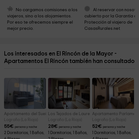
Ayuntamiento de Viana
8,2 km
No cargamos comisiones a los 
Al reservar con nosotr
viajeros, sino a los alojamientos. 
cubierto por la Garantía de
City Hall
8,2 km
Por eso te ofrecemos siempre el 
Protección al viajero de 
mejor precio.
CasasRurales.net
Observatorio De Aves Del Bordón
8,2 km
Parroquia de la Asunción de Santa María
8,3 km
Los interesados en El Rincón de la Mayor -
Cementerio
8,8 km
Apartamentos El Rincón también han consultado
Fuente le los siete caños
9,1 km
Apartamento del Sueño
Los Tejados de Laurel
Apartamento Parlamen
Logroño (La Rioja)
Logroño (La Rioja)
Logroño (La Rioja)
55
€
28
€
52
€
persona y noche
persona y noche
persona y noche
2 Dormitorios, 1 Baños,
1 Dormitorios, 1 Baños,
1 Dormitorios, 1 Baños,