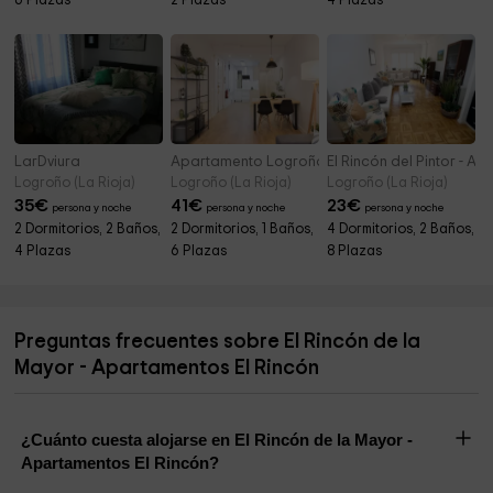
6 Plazas
2 Plazas
4 Plazas
LarDviura
Apartamento Logroño Confort
El Rincón del Pintor - A
Logroño (La Rioja)
Logroño (La Rioja)
Logroño (La Rioja)
35
€
41
€
23
€
persona y noche
persona y noche
persona y noche
2 Dormitorios, 2 Baños,
2 Dormitorios, 1 Baños,
4 Dormitorios, 2 Baños,
4 Plazas
6 Plazas
8 Plazas
Preguntas frecuentes sobre El Rincón de la
Mayor - Apartamentos El Rincón
¿Cuánto cuesta alojarse en El Rincón de la Mayor -
Apartamentos El Rincón?