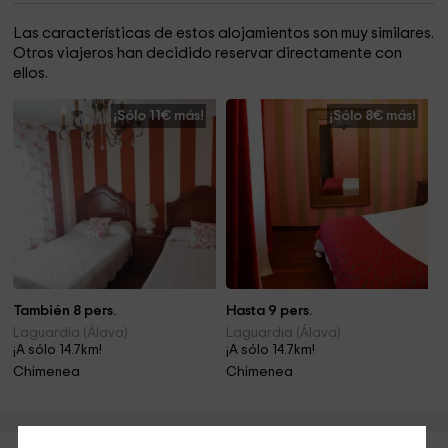
Las características de estos alojamientos son muy similares.
Otros viajeros han decidido reservar directamente con
ellos.
¡Sólo 11€ más!
¡Sólo 8€ más!
También 8 pers.
Hasta 9 pers.
Laguardia (Álava)
Laguardia (Álava)
¡A sólo 14.7km!
¡A sólo 14.7km!
Chimenea
Chimenea