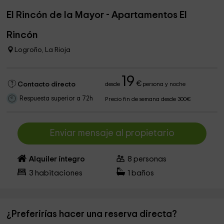
El Rincón de la Mayor - Apartamentos El
Rincón
Logroño, La Rioja
19
€
Contacto directo
desde
persona y noche
Respuesta superior a 72h
Precio fin de semana desde 300€
Enviar mensaje al propietario
Alquiler íntegro
8
personas
3
habitaciones
1
baños
¿Preferirías hacer una reserva directa?