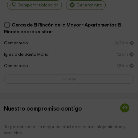
Compartir ubicación
Generar ruta
Cerca de El Rincón de la Mayor - Apartamentos El
Rincón podrás visitar:
Cementerio
6,2 km
Iglesia de Santa María
7,2 km
Cementerio
7,8 km
El Juncal CRUCE DE ASSA
7,8 km
Más
Ermita de San Martín
7,9 km
Vianako Udaletxea
8,0 km
Nuestro compromiso contigo
Iglesia de San Pedro
8,1 km
Ruinas De San Pedro
8,1 km
Te garantizamos la mejor calidad de nuestros alojamientos y
servicios
Parroquia de Viana
8,2 km