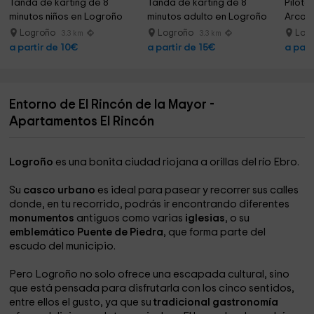
Tanda de karting de 8 
Tanda de karting de 8 
Pilotar
minutos niños en Logroño
minutos adulto en Logroño
Arcos,
Logroño
Logroño
Los
3.3 km
3.3 km
a partir de 10€
a partir de 15€
a part
Entorno de El Rincón de la Mayor -
Apartamentos El Rincón
Logroño
es una bonita ciudad riojana a orillas del río Ebro.
Su
casco urbano
es ideal para pasear y recorrer sus calles
donde, en tu recorrido, podrás ir encontrando diferentes
monumentos
antiguos como varias
iglesias
, o su
emblemático Puente de Piedra
, que forma parte del
escudo del municipio.
Pero Logroño no solo ofrece una escapada cultural, sino
que está pensada para disfrutarla con los cinco sentidos,
entre ellos el gusto, ya que su
tradicional gastronomía