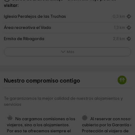
visitar:
Iglesia Peralejos de las Truchas
0,3 km
Área recreativa el Vado
1,3 km
Ermita de Ribagorda
2,8 km
Parque Natural del Alto Tajo
3,2 km
Más
Ermita de San Pedro
5,8 km
Ayuntamiento
6,1 km
Nuestro compromiso contigo
Iglesia de Megina
6,2 km
Ermita de San Antón
8,3 km
Te garantizamos la mejor calidad de nuestros alojamientos y
servicios
Iglesia Cueva del Hierro
10,9 km
Centro de Interpretación de la Minería
11,0 km
No cargamos comisiones a los 
Al reservar con nosotr
viajeros, sino a los alojamientos. 
cubierto por la Garantía de
Cueva Del Hierro
11,0 km
Por eso te ofrecemos siempre el 
Protección al viajero de 