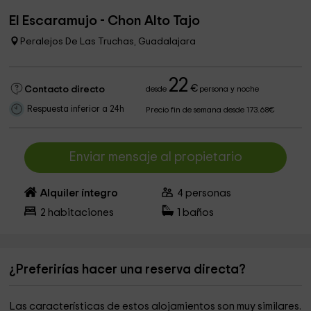
El Escaramujo - Chon Alto Tajo
Peralejos De Las Truchas, Guadalajara
22
€
Contacto directo
desde
persona y noche
Respuesta inferior a 24h
Precio fin de semana desde 173.68€
Enviar mensaje al propietario
Alquiler íntegro
4
personas
2
habitaciones
1
baños
¿Preferirías hacer una reserva directa?
Las características de estos alojamientos son muy similares.