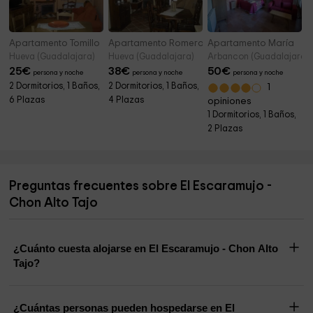
Apartamento Tomillo
Apartamento Romero
Apartamento María
Hueva (Guadalajara)
Hueva (Guadalajara)
Arbancon (Guadalajara)
25
€
38
€
50
€
persona y noche
persona y noche
persona y noche
2 Dormitorios, 1 Baños,
2 Dormitorios, 1 Baños,
1
6 Plazas
4 Plazas
opiniones
1 Dormitorios, 1 Baños,
2 Plazas
Preguntas frecuentes sobre El Escaramujo -
Chon Alto Tajo
¿Cuánto cuesta alojarse en El Escaramujo - Chon Alto
Tajo?
¿Cuántas personas pueden hospedarse en El