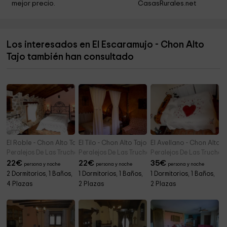
mejor precio.
CasasRurales.net
Iglesia de Masegosa
11,2 km
Ayuntamiento Masegosa
11,2 km
Los interesados en El Escaramujo - Chon Alto
Ermita de los Remedios
11,7 km
Tajo también han consultado
Ermita Virgen de la Zarza
11,8 km
El Roble - Chon Alto Tajo
El Tilo - Chon Alto Tajo
El Avellano - Chon Alto T
Peralejos De Las Truchas (Guadalajara)
Peralejos De Las Truchas (Guadalajara)
Peralejos De Las Truchas
22
€
22
€
35
€
persona y noche
persona y noche
persona y noche
2 Dormitorios, 1 Baños,
1 Dormitorios, 1 Baños,
1 Dormitorios, 1 Baños,
4 Plazas
2 Plazas
2 Plazas