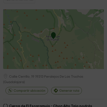
Calle Cerrillo, 19
19313
Peralejos De Las Truchas
(
Guadalajara
)
Compartir ubicación
Generar ruta
Cerca de El Escaramujo - Chon Alto Tajo podrás