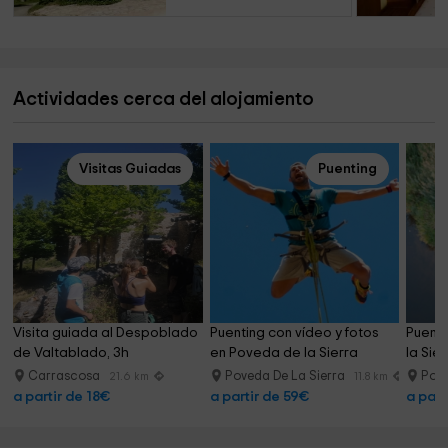
Actividades cerca del alojamiento
Visitas Guiadas
Puenting
Visita guiada al Despoblado 
Puenting con vídeo y fotos 
Puenti
de Valtablado, 3h
en Poveda de la Sierra
la Sier
Carrascosa
Poveda De La Sierra
Pove
21.6 km
11.8 km
a partir de 18€
a partir de 59€
a part