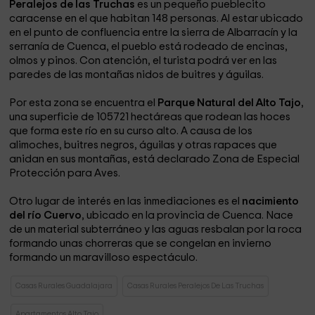
Peralejos de las Truchas
es un pequeño pueblecito
caracense en el que habitan 148 personas. Al estar ubicado
en el punto de confluencia entre la sierra de Albarracín y la
serranía de Cuenca, el pueblo está rodeado de encinas,
olmos y pinos. Con atención, el turista podrá ver en las
paredes de las montañas nidos de buitres y águilas.
Por esta zona se encuentra el
Parque Natural del Alto Tajo
,
una superficie de 105721 hectáreas que rodean las hoces
que forma este río en su curso alto. A causa de los
alimoches, buitres negros, águilas y otras rapaces que
anidan en sus montañas, está declarado Zona de Especial
Protección para Aves.
Otro lugar de interés en las inmediaciones es el
nacimiento
del río Cuervo
, ubicado en la provincia de Cuenca. Nace
de un material subterráneo y las aguas resbalan por la roca
formando unas chorreras que se congelan en invierno
formando un maravilloso espectáculo.
Casas Rurales Guadalajara
Casas Rurales Peralejos De Las Truchas
Apartamentos Alto Tajo