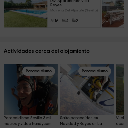
Divi Apartments- Villa 
Reyes
Mairena Del Aljarafe (Sevilla)
16
4
3
Actividades cerca del alojamiento
Paracaidismo
Paracaidismo
Paracaidismo Sevilla 3 mil 
Salto paracaídas en 
Vuelo 
metros y vídeo handycam
Navidad y Reyes en La 
económ