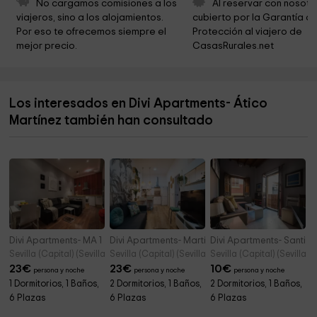
No cargamos comisiones a los 
Al reservar con nosotr
viajeros, sino a los alojamientos. 
cubierto por la Garantía de
Gardenstore
6,5 km
Por eso te ofrecemos siempre el 
Protección al viajero de 
mejor precio.
CasasRurales.net
IBEROGARDEN
6,5 km
Parroquia del Espíritu Santo de Mairena de Aljarafe
6,8 km
Los interesados en Divi Apartments- Ático
Bormujos City Council
7,0 km
Martínez también han consultado
Hermandad de Nuestra Señora del Rocío
7,2 km
Divi Apartments- MA 1
Divi Apartments- Martínez Montañés
Divi Apartments- Santiag
Sevilla (Capital) (Sevilla)
Sevilla (Capital) (Sevilla)
Sevilla (Capital) (Sevilla)
23
€
23
€
10
€
persona y noche
persona y noche
persona y noche
1 Dormitorios, 1 Baños,
2 Dormitorios, 1 Baños,
2 Dormitorios, 1 Baños,
6 Plazas
6 Plazas
6 Plazas