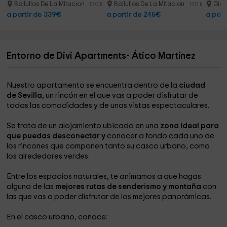
Juliana
1h
Bollullos De La Mitacion
Bollullos De La Mitacion
Gin
17.0 km
17.0 km
a partir de 339€
a partir de 245€
a part
Entorno de Divi Apartments- Ático Martínez
Nuestro apartamento se encuentra dentro de la
ciudad
de Sevilla
, un rincón en el que vas a poder disfrutar de
todas las comodidades y de unas vistas espectaculares.
Se trata de un alojamiento ubicado en una
zona ideal para
que puedas desconectar y
conocer a fondo cada uno de
los rincones que componen tanto su casco urbano, como
los alrededores verdes.
Entre los espacios naturales, te animamos a que hagas
alguna de las
mejores rutas de senderismo y montaña
con
las que vas a poder disfrutar de las mejores panorámicas.
En el casco urbano, conoce: