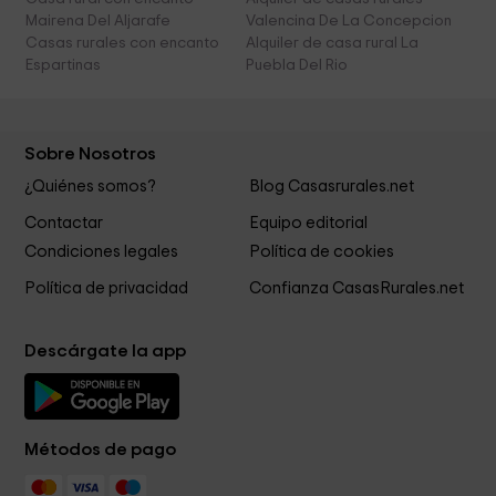
Mairena Del Aljarafe
Valencina De La Concepcion
Casas rurales con encanto
Alquiler de casa rural La
Espartinas
Puebla Del Rio
Sobre Nosotros
¿Quiénes somos?
Blog Casasrurales.net
Contactar
Equipo editorial
Condiciones legales
Política de cookies
Política de privacidad
Confianza CasasRurales.net
Descárgate la app
Métodos de pago