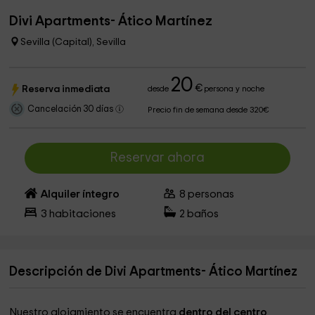
Divi Apartments- Ático Martínez
Sevilla (Capital), Sevilla
20
€
Reserva inmediata
desde
persona y noche
Cancelación 30 días
Precio fin de semana desde 320€
Reservar ahora
Alquiler íntegro
8
personas
3
habitaciones
2
baños
Descripción de Divi Apartments- Ático Martínez
Nuestro alojamiento se encuentra
dentro del centro