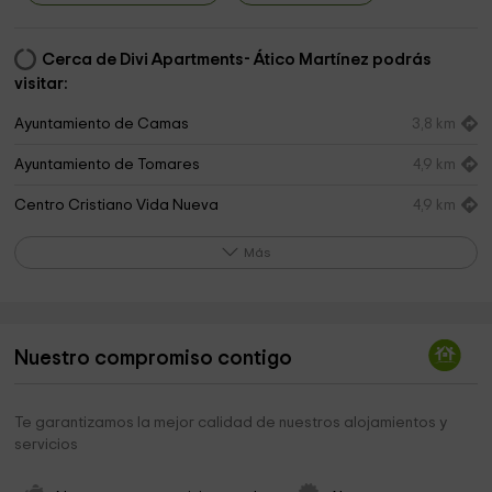
Cerca de Divi Apartments- Ático Martínez podrás
visitar:
Ayuntamiento de Camas
3,8 km
Ayuntamiento de Tomares
4,9 km
Centro Cristiano Vida Nueva
4,9 km
Ayuntamiento de Castilleja de la Cuesta
4,9 km
Más
Parroquia de Santiago y Purisima Concepción
5,0 km
Parque Multicultural
5,2 km
Nuestro compromiso contigo
Parroquia de San José Obrero
5,3 km
Música Park
5,4 km
Te garantizamos la mejor calidad de nuestros alojamientos y
servicios
Iglesia de San Benito
5,5 km
Convento De Santa María La Real
6,2 km