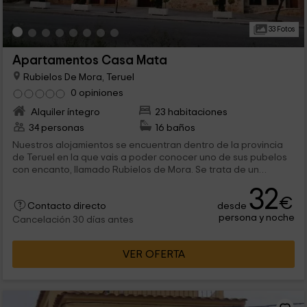
33 Fotos
Apartamentos Casa Mata
Rubielos De Mora, Teruel
0 opiniones
Alquiler íntegro
23 habitaciones
34 personas
16 baños
Nuestros alojamientos se encuentran dentro de la provincia
de Teruel en la que vais a poder conocer uno de sus pubelos
con encanto, llamado Rubielos de Mora. Se trata de un
conjunto de 7 apartamentos de los cuales 5 de ellos son
32
familiares, y los 2 que restan tienen capacidad en el interior
€
desde
para 2 personas. Las vistas son geniales, así que ¡ven a
Contacto directo
persona y noche
visitarnos!
Cancelación 30 días antes
VER OFERTA