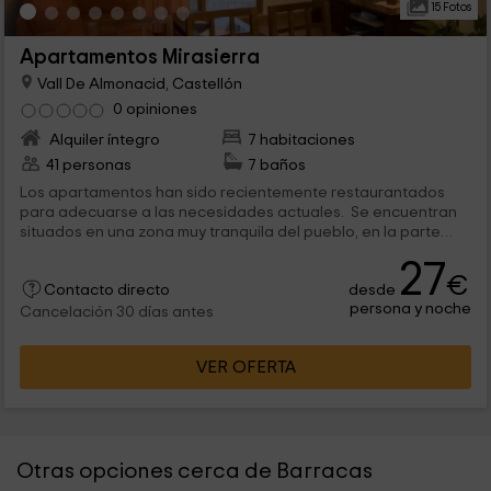
15 Fotos
Apartamentos Mirasierra
Vall De Almonacid, Castellón
0 opiniones
Alquiler íntegro
7 habitaciones
41 personas
7 baños
Los apartamentos han sido recientemente restaurantados
para adecuarse a las necesidades actuales. Se encuentran
situados en una zona muy tranquila del pueblo, en la parte
más alta. Disponen de menaje de cocina básico, así como de
27
ropa de cama y toallas.
€
desde
Contacto directo
persona y noche
Cancelación 30 días antes
VER OFERTA
Otras opciones cerca de Barracas