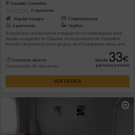
Caudiel, Castellón
0 opiniones
Alquiler íntegro
3 habitaciones
6 personas
1 baños
Si necesitas una estancia tranquila te recomendamos este
dúplex acogedor en Caudiel, en la provincia de Castellón.
Nuestro alojamiento para grupos de 6 huéspedes tiene una
terraza privada con vistas fantásticas. Podrás pasar el día en
33
el campo y en pueblitos preciosos de Castellón.
€
desde
Contacto directo
persona y noche
Cancelación 30 días antes
VER OFERTA