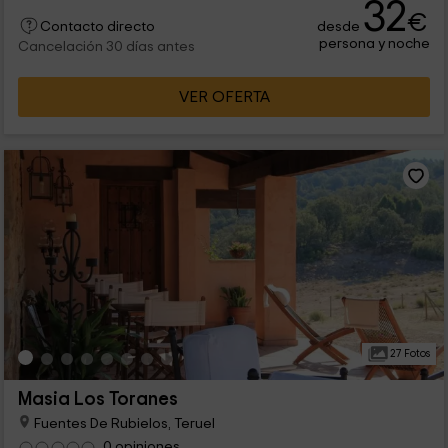
32
máxima comodidad y confort, ofreciendo además el encanto
€
desde
de un hogar.
Contacto directo
persona y noche
Cancelación 30 días antes
VER OFERTA
27 Fotos
Masia Los Toranes
Fuentes De Rubielos, Teruel
0 opiniones