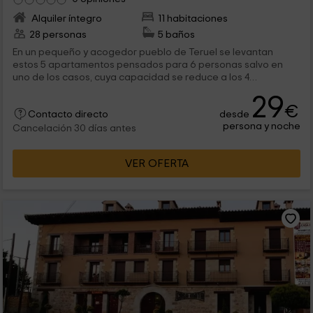
Alquiler íntegro
11 habitaciones
28 personas
5 baños
En un pequeño y acogedor pueblo de Teruel se levantan
estos 5 apartamentos pensados para 6 personas salvo en
uno de los casos, cuya capacidad se reduce a los 4
huéspedes. Las líneas sencillas en su mobiliario, con un color
29
blanco que predomina, rompe con los tonos fuertes de las
€
desde
paredes, que ponen en cada caso la personalidad de cada
Contacto directo
persona y noche
uno de ellos. No te lo pienses más y conoce el paraíso en
Cancelación 30 días antes
mitad de Aragón.
VER OFERTA