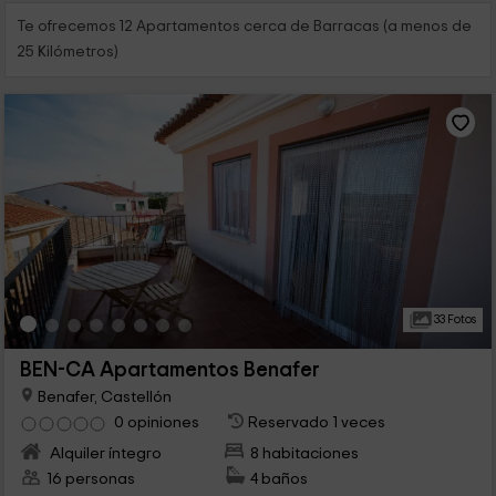
que os sintáis como si realmente estuviérais en casa.
Te ofrecemos 12 Apartamentos cerca de Barracas (a menos de
25 Kilómetros)
33 Fotos
BEN-CA Apartamentos Benafer
Benafer, Castellón
0 opiniones
Reservado 1 veces
Alquiler íntegro
8 habitaciones
16 personas
4 baños