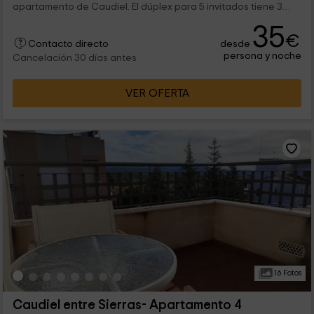
apartamento de Caudiel. El dúplex para 5 invitados tiene 3
acogedoras habitaciones y una terraza con mobiliario.
35
Podrás ver encantadores pueblos de la zona y paisajes
€
desde
increíbles.
Contacto directo
persona y noche
Cancelación 30 días antes
VER OFERTA
16 Fotos
Caudiel entre Sierras- Apartamento 4