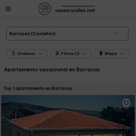
CasasRurales.net
Casas Rurales
Apartamentos
Apartamentos Comunidad
Valenciana
Apartamentos Castellón
Apartamentos Barracas
Apartamento de alquiler en Barracas
Barracas (Castellón)
Ordenar
Filtros (1)
Mapa
Apartamento vacacional en Barracas
Ordenar por:
Top 1 apartamento en Barracas