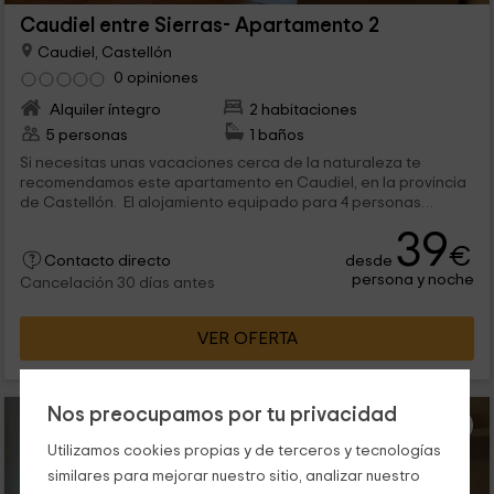
Caudiel entre Sierras- Apartamento 2
Caudiel, Castellón
0 opiniones
Alquiler íntegro
2 habitaciones
5 personas
1 baños
Si necesitas unas vacaciones cerca de la naturaleza te
recomendamos este apartamento en Caudiel, en la provincia
de Castellón. El alojamiento equipado para 4 personas
cuenta con su propio balconcito. Durante tu estancia podrás
39
pasar el día realizando actividades en el campo o en un
€
desde
balneario relajándote.
Contacto directo
persona y noche
Cancelación 30 días antes
VER OFERTA
Nos preocupamos por tu privacidad
Utilizamos cookies propias y de terceros y tecnologías
similares para mejorar nuestro sitio, analizar nuestro