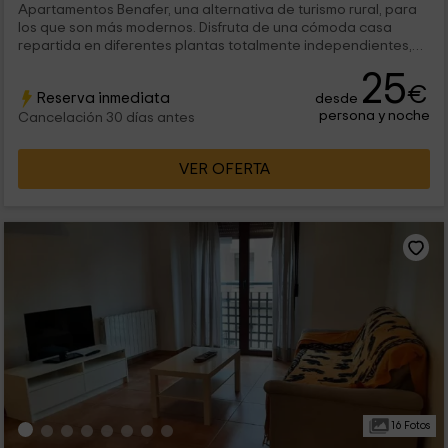
Apartamentos Benafer, una alternativa de turismo rural, para
los que son más modernos. Disfruta de una cómoda casa
repartida en diferentes plantas totalmente independientes,
inmerso en la cultura rural del maravilloso pueblo de Benafer,
25
situado en la provincia de Castellón, y a muy pocos kilómetros
€
Reserva inmediata
desde
del mar. Apartamentos Benafer es una experiencia totalmente
persona y noche
diferente, ya que no sólo ofrece la posibilidad del
Cancelación 30 días antes
espectacular turismo rural y cultural de la zona, sino también,
del turismo de Sol y playa.
VER OFERTA
16 Fotos