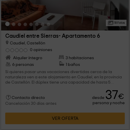
18 Fotos
Caudiel entre Sierras- Apartamento 6
Caudiel, Castellón
0 opiniones
Alquiler íntegro
3 habitaciones
6 personas
1 baños
Si quieres pasar unas vacaciones divertidas cerca de la
naturaleza ven a este alojamiento en Caudiel, en la provincia
de Castellón. El dúplex tiene una capacidad de hasta 5
invitados. Podrás utilizar una terrazita especial con una mesa y
37
sillas. Podrás visitar museos, castillos y realizar deportes de
€
desde
aventura.
Contacto directo
persona y noche
Cancelación 30 días antes
VER OFERTA