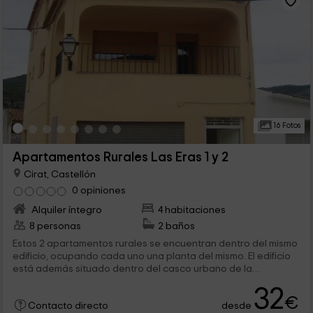
16 Fotos
Apartamentos Rurales Las Eras 1 y 2
Cirat, Castellón
0 opiniones
Alquiler íntegro
4 habitaciones
8 personas
2 baños
Estos 2 apartamentos rurales se encuentran dentro del mismo
edificio, ocupando cada uno una planta del mismo. El edificio
está además situado dentro del casco urbano de la
locadidad de Cirat, de modo que los huéspedes podrán
32
disfrutar de toda la intimidad y de la belleza del pueblo.
€
desde
Contacto directo