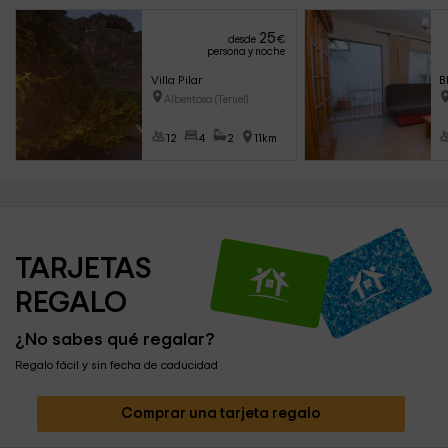
25
desde
€
persona y noche
Villa Pilar
B
Albentosa (Teruel)
12
4
2
11km
TARJETAS 
REGALO
¿No sabes qué regalar?
Regalo fácil y sin fecha de caducidad
Comprar una tarjeta regalo