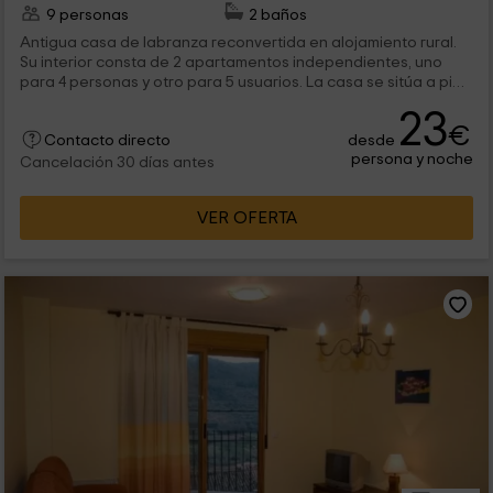
9 personas
2 baños
Antigua casa de labranza reconvertida en alojamiento rural.
Su interior consta de 2 apartamentos independientes, uno
para 4 personas y otro para 5 usuarios. La casa se sitúa a pie
de calle, en pleno casco antiguo de Torrijas, permitiendo a sus
23
huéspedes tener a mano todo lo necesario para las largas
€
desde
estancias.
Contacto directo
persona y noche
Cancelación 30 días antes
VER OFERTA