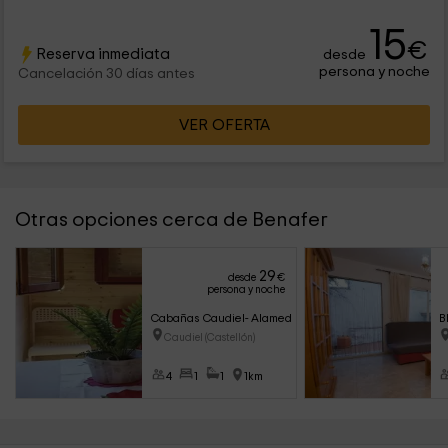
15
€
Reserva inmediata
desde
persona y noche
Cancelación 30 días antes
VER OFERTA
Otras opciones cerca de Benafer
29
desde
€
persona y noche
Cabañas Caudiel- Alameda
B
Caudiel (Castellón)
4
1
1
1km