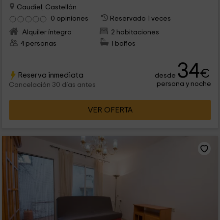
Caudiel, Castellón
0 opiniones
Reservado 1 veces
Alquiler íntegro
2 habitaciones
4 personas
1 baños
34
€
Reserva inmediata
desde
persona y noche
Cancelación 30 días antes
VER OFERTA