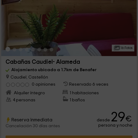
16 Fotos
Cabañas Caudiel- Alameda
Alojamiento ubicado a 1.7km de Benafer
Caudiel, Castellón
0 opiniones
Reservado 6 veces
Alquiler íntegro
1 habitaciones
4 personas
1 baños
29
€
Reserva inmediata
desde
persona y noche
Cancelación 30 días antes