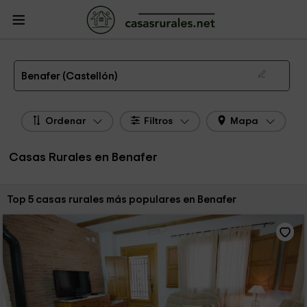
CasasRurales.net
Casas Rurales
Casas Rurales Comunidad Valenciana
Casas Rurales Castellón
Casas Rurales Benafer
Las 5 mejores casas rurales en Benafer de 2026
Benafer (Castellón)
Ordenar
Filtros
Mapa
Casas Rurales en Benafer
Ordenar por:
Top 5 casas rurales más populares en Benafer