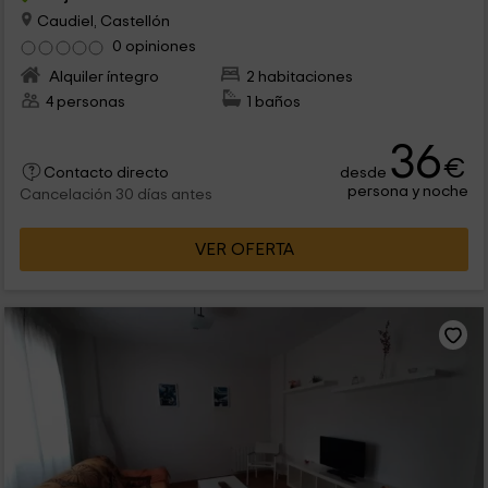
Caudiel, Castellón
0 opiniones
Alquiler íntegro
2 habitaciones
4 personas
1 baños
36
€
desde
Contacto directo
persona y noche
Cancelación 30 días antes
VER OFERTA