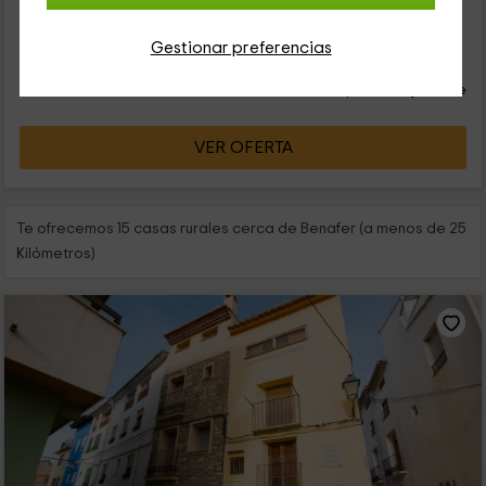
trata de una...
48
Gestionar preferencias
€
Reserva inmediata
desde
persona y noche
Cancelación 30 días antes
VER OFERTA
Te ofrecemos 15 casas rurales cerca de Benafer (a menos de 25
Kilómetros)