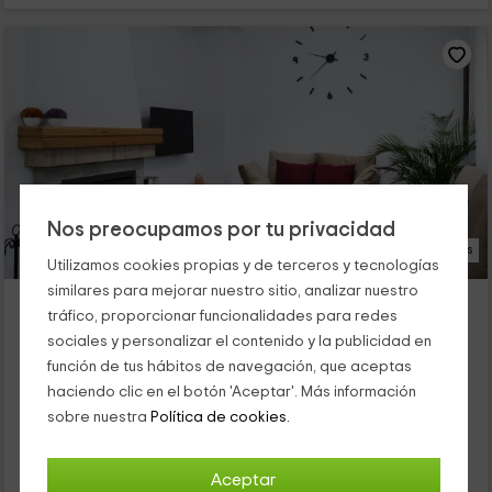
Nos preocupamos por tu privacidad
13 Fotos
Utilizamos cookies propias y de terceros y tecnologías
similares para mejorar nuestro sitio, analizar nuestro
BEN-CA Torre Buen Aire
tráfico, proporcionar funcionalidades para redes
Benafer, Castellón
sociales y personalizar el contenido y la publicidad en
0 opiniones
función de tus hábitos de navegación, que aceptas
Alquiler íntegro
4 habitaciones
haciendo clic en el botón 'Aceptar'. Más información
8 personas
3 baños
sobre nuestra
Política de cookies.
Nuestro alojamiento se encuentra dentro de la zona
de Benafer, que es un pueblecito tranquilo en el que vas a
poder desconectar y conocer la provincia de Castellón. Se
Aceptar