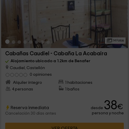
14 Fotos
Cabañas Caudiel - Cabaña La Acabaira
Alojamiento ubicado a 1.2km de Benafer
Caudiel, Castellón
0 opiniones
Alquiler íntegro
1 habitaciones
4 personas
1 baños
38
€
Reserva inmediata
desde
persona y noche
Cancelación 30 días antes
VER OFERTA