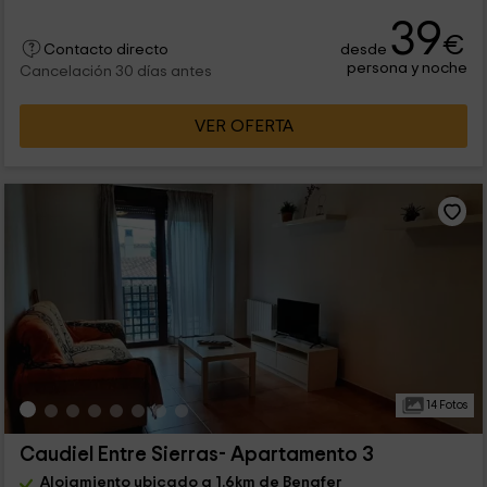
39
€
desde
Contacto directo
persona y noche
Cancelación 30 días antes
VER OFERTA
14 Fotos
Caudiel Entre Sierras- Apartamento 3
Alojamiento ubicado a 1.6km de Benafer