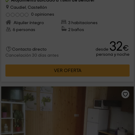
Alojamiento ubicado a 1.6km de Benafer
Caudiel, Castellón
0 opiniones
Alquiler íntegro
3 habitaciones
6 personas
2 baños
32
€
desde
Contacto directo
persona y noche
Cancelación 30 días antes
VER OFERTA