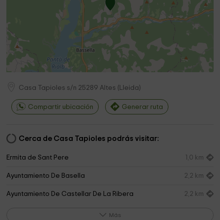
Casa Tapioles s/n
25289
Altes
(
Lleida
)
Compartir ubicación
Generar ruta
Cerca de Casa Tapioles podrás visitar:
Ermita de Sant Pere
1,0 km
Ayuntamiento De Basella
2,2 km
Ayuntamiento De Castellar De La Ribera
2,2 km
Ermita Aguilar de Basella
2,3 km
Más