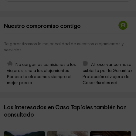
Ermita de Sant Serni de la Salsa
2,7 km
Museu Moto Bassella
2,8 km
Nuestro compromiso contigo
Ermita de Sant Jaume de Graell
3,3 km
Ermita de Santa Llúcia de Tragó
3,6 km
Te garantizamos la mejor calidad de nuestros alojamientos y
servicios
Mare de Déu de Savila
4,5 km
Ayuntamiento de Peramola
5,1 km
No cargamos comisiones a los 
Al reservar con nosotr
viajeros, sino a los alojamientos. 
cubierto por la Garantía de
Ermita de Sant Julià
5,1 km
Por eso te ofrecemos siempre el 
Protección al viajero de 
mejor precio.
CasasRurales.net
Iglesia Sant Miquel de Vilaplana
6,4 km
Ermita de Sant Andreu del Castell
6,7 km
Los interesados en Casa Tapioles también han
Ermita de Sant Marc
6,7 km
consultado
Ermita de Santa Magdalena
6,7 km