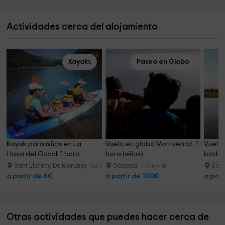
Actividades cerca del alojamiento
Kayaks
Paseo en Globo
Kayak para niños en La 
Vuelo en globo Montserrat, 1 
Vuelo 
Llosa del Cavall 1 hora
hora (niños)
bodega
Sant Llorenç De Morunys
Solsona
Sol
26.9 km
17.3 km
a partir de 6€
a partir de 100€
a part
Otras actividades que puedes hacer cerca de