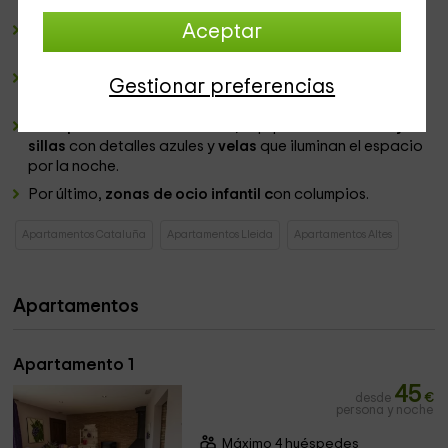
de la casa.
Aceptar
Una
zona de barbacoas
con mesas y sillas que abre las
vistas al jardín.
Una sala de juegos
con billar y futbolín para pasarlo en
Gestionar preferencias
grande.
Un espacio chill out
techado, equipado con
mesas y
sillas
con detalles azules y
velas
que iluminan el espacio
por la noche.
Por último,
zonas de ocio infantil c
on columpios.
Apartamentos Cataluña
Apartamentos Lleida
Apartamentos Altes
Apartamentos
Apartamento 1
45
desde
€
persona y noche
Máximo 4 huéspedes