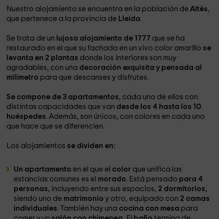
Nuestro alojamiento se encuentra en la población de
Altès
,
que pertenece a la provincia de
Lleida
.
Se trata de un
lujoso alojamiento de 1777
que se ha
restaurado en el que su fachada en un vivo color amarillo
se
levanta en 2 plantas
donde los interiores son muy
agradables, con una
decoración exquisita y pensada al
milímetro
para que descanses y disfrutes.
Se compone de 3 apartamentos,
cada uno de ellos con
distintas capacidades que van
desde los 4 hasta los 10
huéspedes
. Además, son únicos, con colores en cada uno
que hace que se diferencien.
Los alojamientos
se dividen en:
Un apartamento
en el que el
color
que unifica las
estancias comunes es el
morado
. Está pensado
para 4
personas,
incluyendo entre sus espacios,
2 dormitorios
,
siendo uno de
matrimonio
y otro, equipado con
2 camas
individuales
. También hay una
cocina con mesa
para
comer y un
salón con chimenea.
El
baño
termina de