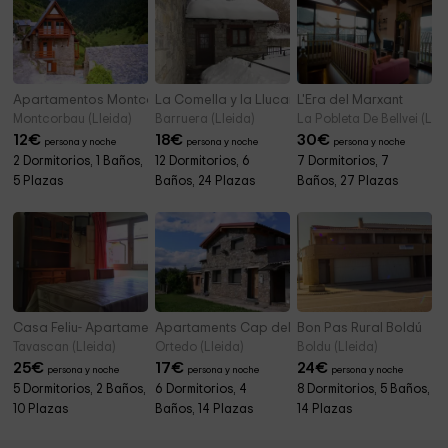
Apartamentos Montcorbau
La Comella y la Llucana - La Llucana
L'Era del Marxant
Montcorbau (Lleida)
Barruera (Lleida)
La Pobleta De Bellvei (Llei
12
€
18
€
30
€
persona y noche
persona y noche
persona y noche
2 Dormitorios, 1 Baños,
12 Dormitorios, 6
7 Dormitorios, 7
5 Plazas
Baños, 24 Plazas
Baños, 27 Plazas
Casa Feliu- Apartamentos
Apartaments Cap del Poble
Bon Pas Rural Boldú
Tavascan (Lleida)
Ortedo (Lleida)
Boldu (Lleida)
25
€
17
€
24
€
persona y noche
persona y noche
persona y noche
5 Dormitorios, 2 Baños,
6 Dormitorios, 4
8 Dormitorios, 5 Baños,
10 Plazas
Baños, 14 Plazas
14 Plazas