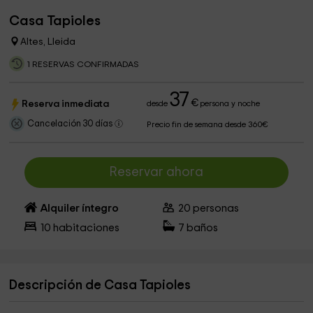
Casa Tapioles
Altes, Lleida
1 RESERVAS CONFIRMADAS
37
€
Reserva inmediata
desde
persona y noche
Cancelación 30 días
Precio fin de semana desde 360€
Reservar ahora
Alquiler íntegro
20
personas
10
habitaciones
7
baños
Descripción de Casa Tapioles