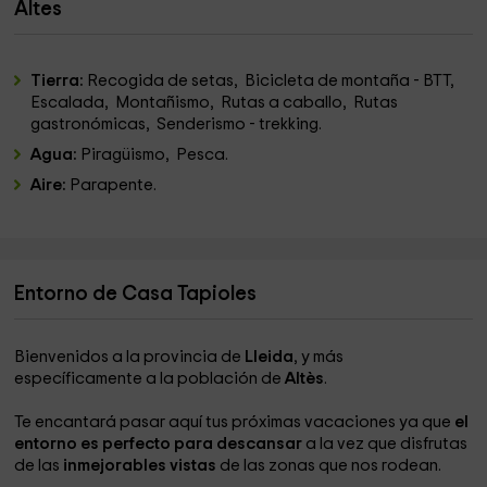
Altes
Tierra:
Recogida de setas, Bicicleta de montaña - BTT,
Escalada, Montañismo, Rutas a caballo, Rutas
gastronómicas, Senderismo - trekking.
Agua:
Piragüismo, Pesca.
Aire:
Parapente.
Entorno de Casa Tapioles
Bienvenidos a la provincia de
Lleida
, y más
específicamente a la población de
Altès
.
Te encantará pasar aquí tus próximas vacaciones ya que
el
entorno es perfecto para descansar
a la vez que disfrutas
de las
inmejorables vistas
de las zonas que nos rodean.