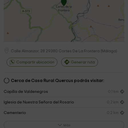
Calle Almanzor, 28
29380
Cortes De La Frontera
(
Málaga
)
Compartir ubicación
Generar ruta
Cerca de Casa Rural Quercus podrás visitar:
Capilla de Valdenegros
0,1 km
Iglesia de Nuestra Señora del Rosario
0,2 km
Cementerio
0,2 km
Ayuntamiento
0,3 km
Más