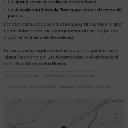
La
Iglesia
, como no podía ser de otra forma.
La denominada
Casa de Piedra
que hay en el campo del
pueblo.
Por otra parte, dada su situación geográfica, hay una gran
oportunidad de visitar el
parque natural
que hay junto al
alojamiento:
Sierra de Grazalema
.
Incluso podéis desplazaros hasta otros 2 lugares en esta
misma línea como son
Los Alcornocales
, y si vais hacia el
este, el de
Sierra de las Nieves
.
Casas Rurales Málaga
Casas Rurales Cortes De La Frontera
Apartamentos Serranía de Ronda
Apartamentos Sierra de Grazalema