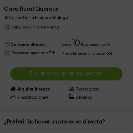
Casa Rural Quercus
Cortes De La Frontera, Málaga
1 RESERVAS CONFIRMADAS
10
€
Contacto directo
desde
persona y noche
Respuesta superior a 72h
Precio fin de semana desde 100€
Enviar mensaje al propietario
Alquiler íntegro
9
personas
2
habitaciones
2
baños
¿Preferirías hacer una reserva directa?