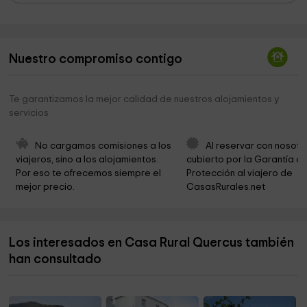
Las Camaretas
0,5 km
Arroyo Hondo
1,0 km
Nuestro compromiso contigo
Parroquia de San Juan de Dios
2,8 km
Laguna Honda
3,3 km
Te garantizamos la mejor calidad de nuestros alojamientos y
servicios
Cortijo De Barea
3,6 km
Siete Pilas Área Deportiva
3,8 km
No cargamos comisiones a los 
Al reservar con nosotr
viajeros, sino a los alojamientos. 
cubierto por la Garantía de
Río Guadiaro
3,8 km
Por eso te ofrecemos siempre el 
Protección al viajero de 
mejor precio.
CasasRurales.net
Puente de Las Pepas
4,0 km
Trasvase Guadiaro - Majaceite
4,3 km
Los interesados en Casa Rural Quercus también
Presa de las Buitreras
4,4 km
han consultado
Museo El Alambique
6,7 km