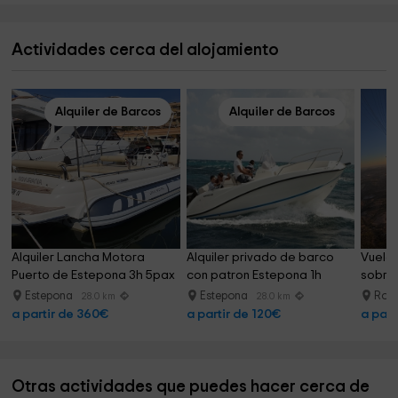
Actividades cerca del alojamiento
Alquiler de Barcos
Alquiler de Barcos
Alquiler Lancha Motora 
Alquiler privado de barco 
Vuelo 
Puerto de Estepona 3h 5pax
con patron Estepona 1h
sobre 
Estepona
Estepona
Ron
28.0 km
28.0 km
a partir de 360€
a partir de 120€
a part
Otras actividades que puedes hacer cerca de