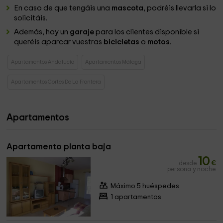
En caso de que tengáis una
mascota
, podréis llevarla si lo
solicitáis.
Además, hay un
garaje
para los clientes disponible si
queréis aparcar vuestras
bicicletas
o
motos
.
Apartamentos Andalucía
Apartamentos Málaga
Apartamentos Cortes De La Frontera
Apartamentos
Apartamento planta baja
10
desde
€
persona y noche
Máximo 5 huéspedes
1 apartamentos