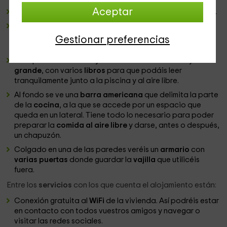
Aceptar
Enfrente hay otro
espacio techado
con un
salón cocina
.
En el lado izquierdo hay
mesas de exterior con sillas
,
suficientes para que os podáis sentar todos los
Gestionar preferencias
huéspedes.
En la parte derecha hay un
mueble
de madera muy
grande
, con varios
libros
para que podáis leer
tranquilamente junto a la piscina y al aire libre.
Al fondo se ve una
barra americana
que delimita la parte
de la
cocina
, a la que se accede por un espacio que
queda en un lateral. Tiene todo lo necesario para poder
preparar la
comida al aire libre
y darse, antes o después,
un chapuzón.
Colgado en una de las paredes veréis un
armario
con
varias puertas
donde guardar la
vajilla
que utilicéis
fuera.
Entre los
servicios
con los que cuenta el alojamiento están:
Conexión gratuita al
WiFi
de la vivienda. Así podréis estar
en contacto con todos vuestros amigos y navegar o
visitar las redes sociales.