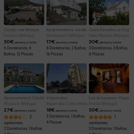
Cortijo Las Monjas
Apartamentos Jardines del Visir
Casa Escuela La Crujía
Periana (Málaga)
Genalguacil (Málaga)
Velez Malaga (Málaga)
30
€
17
€
30
€
persona y noche
persona y noche
persona y noche
6 Dormitorios, 6
6 Dormitorios, 2 Baños,
3 Dormitorios, 3 Baños,
Baños, 12 Plazas
16 Plazas
6 Plazas
Apartamentos Castillo de Zaila
Valparaiso
Los Arrayanes- Casa Z
Alcaucin (Málaga)
Algarrobo Costa (Málaga)
Ronda (Málaga)
27
€
18
€
30
€
persona y noche
persona y noche
persona y noche
2 Dormitorios, 1 Baños,
2
1
4 Plazas
opiniones
opiniones
2 Dormitorios, 1 Baños,
3 Dormitorios, 1 Baños,