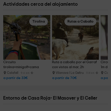
Actividades cerca del alojamiento
Tirolina
Rutas a Caballo
Circuito 
Ruta a caballo por el Garraf 
Circui
tirolina+minigolf+cama 
con vistas al mar, 2h
1m de 
elástica Calafell
Calafell
Vilanova I La Geltru
Cala
9.6 km
11.8 km
a partir de 33€
a partir de 70€
a part
Entorno de Casa Roja- El Masover y El Celler