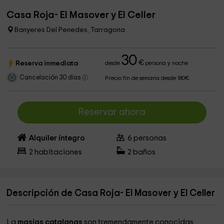
Casa Roja- El Masover y El Celler
Banyeres Del Penedes, Tarragona
30
€
Reserva inmediata
desde
persona y noche
Cancelación 30 días
Precio fin de semana desde 180€
Reservar ahora
Alquiler íntegro
6
personas
2
habitaciones
2
baños
Descripción de Casa Roja- El Masover y El Celler
La
masías catalanas
son tremendamente conocidas