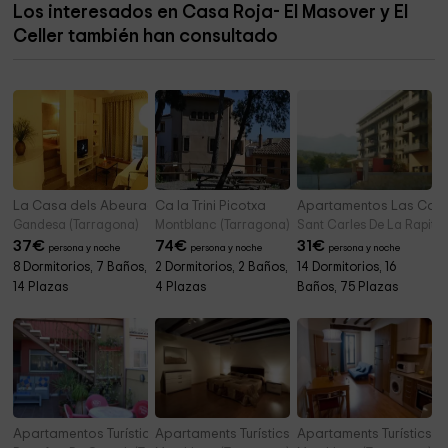
Los interesados en Casa Roja- El Masover y El
El Arboc
3,2 km
Celler también han consultado
Iglesia de Nostra Senyora dels Àngels del Papiolet
3,2 km
La Casa dels Abeuradors
Ca la Trini Picotxa
Apartamentos Las Caro
Gandesa (Tarragona)
Montblanc (Tarragona)
Sant Carles De La Rapita
37
€
74
€
31
€
persona y noche
persona y noche
persona y noche
8 Dormitorios, 7 Baños,
2 Dormitorios, 2 Baños,
14 Dormitorios, 16
14 Plazas
4 Plazas
Baños, 75 Plazas
Apartamentos Turísticos Mircla
Apartaments Turístics El Jaç- Barrambau
Apartaments Turístics El