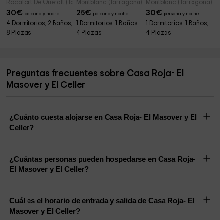
Rocafort De Queralt (Tarragona)
Montblanc (Tarragona)
Montblanc (Tarragona)
30
€
25
€
30
€
persona y noche
persona y noche
persona y noche
4 Dormitorios, 2 Baños,
1 Dormitorios, 1 Baños,
1 Dormitorios, 1 Baños,
8 Plazas
4 Plazas
4 Plazas
Preguntas frecuentes sobre Casa Roja- El
Masover y El Celler
¿Cuánto cuesta alojarse en Casa Roja- El Masover y El
Celler?
¿Cuántas personas pueden hospedarse en Casa Roja-
El Masover y El Celler?
Cuál es el horario de entrada y salida de Casa Roja- El
Masover y El Celler?