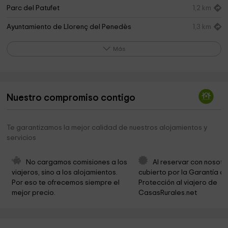
Parc del Patufet
1,2 km
Ayuntamiento de Llorenç del Penedès
1,3 km
Parròquia de Sant Llorenç
1,4 km
Más
Cementerio de Banyeres Del Penedes
1,4 km
Iglesia de Santa Maria del Priorat
1,4 km
Nuestro compromiso contigo
Parroquia Santa Eulalia
1,4 km
Riera de Sant Miquel
1,7 km
Te garantizamos la mejor calidad de nuestros alojamientos y
servicios
Parc infantil del Priorat de Banyeres
1,7 km
Iglesia de Sant Andreu
2,4 km
No cargamos comisiones a los 
Al reservar con nosotr
viajeros, sino a los alojamientos. 
cubierto por la Garantía de
Parroquia De Sant Jaume
2,7 km
Por eso te ofrecemos siempre el 
Protección al viajero de 
mejor precio.
CasasRurales.net
Castell Verge del Remei
2,8 km
Residència Sant Antoni Abat
3,1 km