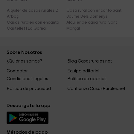
Barcelona
Andorra
Alquiler de casas rurales L'
Casa rural con encanto Sant
Arboç
Jaume Dels Domenys
Casas rurales con encanto
Alquiler de casa rural Sant
Castellet I La Gornal
Marçal
Sobre Nosotros
¿Quiénes somos?
Blog Casasrurales.net
Contactar
Equipo editorial
Condiciones legales
Política de cookies
Política de privacidad
Confianza CasasRurales.net
Descárgate la app
Métodos de pago