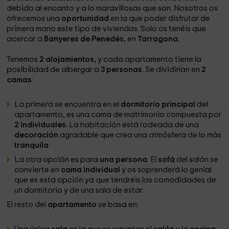
debido al encanto y a lo maravillosas que son. Nosotros os
ofrecemos una
oportunidad
en la que poder disfrutar de
primera mano este tipo de viviendas. Solo os tenéis que
acercar a
Banyeres de Penedés,
en
Tarragona
.
Tenemos
2 alojamientos,
y cada apartamento tiene la
posibilidad de albergar a
3 personas
. Se dividirían en
2
camas
:
La primera se encuentra en el
dormitorio principal
del
apartamento, es una cama de matrimonio compuesta por
2 individuales
. La habitación está rodeada de una
decoración
agradable que crea una atmósfera de lo más
tranquila
.
La otra opción es para
una
persona
. El
sofá
del salón se
convierte en
cama individual
y os soprenderá lo genial
que es esta opción ya que tendréis las comodidades de
un dormitorio y de una sala de estar.
El resto del
apartamento
se basa en: