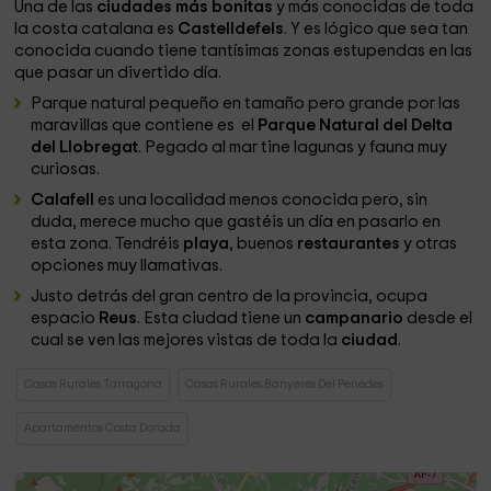
Una de las
ciudades más bonitas
y más conocidas de toda
la costa catalana es
Castelldefels
. Y es lógico que sea tan
conocida cuando tiene tantísimas zonas estupendas en las
que pasar un divertido día.
Parque natural pequeño en tamaño pero grande por las
maravillas que contiene es el
Parque Natural del Delta
del Llobregat
. Pegado al mar tine lagunas y fauna muy
curiosas.
Calafell
es una localidad menos conocida pero, sin
duda, merece mucho que gastéis un día en pasarlo en
esta zona. Tendréis
playa
, buenos
restaurantes
y otras
opciones muy llamativas.
Justo detrás del gran centro de la provincia, ocupa
espacio
Reus
. Esta ciudad tiene un
campanario
desde el
cual se ven las mejores vistas de toda la
ciudad
.
Casas Rurales Tarragona
Casas Rurales Banyeres Del Penedes
Apartamentos Costa Dorada