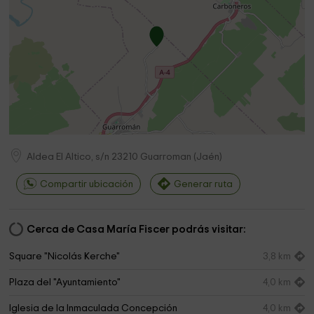
Aldea El Altico, s/n
23210
Guarroman
(
Jaén
)
Compartir ubicación
Generar ruta
Cerca de Casa María Fiscer podrás visitar:
Square "Nicolás Kerche"
3,8 km
Plaza del "Ayuntamiento"
4,0 km
Iglesia de la Inmaculada Concepción
4,0 km