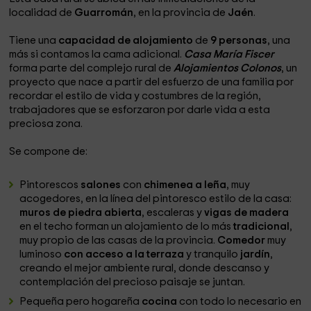
localidad de
Guarromán
, en la provincia de
Jaén
.
Tiene una
capacidad de alojamiento
de
9 personas
, una
más si contamos la cama adicional.
Casa María Fiscer
forma parte del complejo rural de
Alojamientos Colonos
, un
proyecto que nace a partir del esfuerzo de una familia por
recordar el estilo de vida y costumbres de la región,
trabajadores que se esforzaron por darle vida a esta
preciosa zona.
Se compone de:
Pintorescos
salones
con
chimenea a leña
, muy
acogedores, en la línea del pintoresco estilo de la casa:
muros de piedra abierta
, escaleras y
vigas de madera
en el techo forman un alojamiento de lo más
tradicional
,
muy propio de las casas de la provincia.
Comedor
muy
luminoso
con acceso a la terraza
y tranquilo
jardín
,
creando el mejor ambiente rural, donde descanso y
contemplación del precioso paisaje se juntan.
Pequeña pero hogareña
cocina
con todo lo necesario en