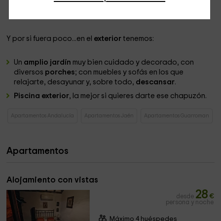
lo necesario en cuanto a
ropa de baño
y
sanitarios
.
Y por si fuera poco...en el
exterior
tenemos:
Un
amplio jardín
muy bien cuidado y decorado, con
diversos
porches
; con muebles y sofás en los que
relajarte, desayunar y, sobre todo,
descansar
.
Piscina exterior
, la mejor si quieres darte ese chapuzón.
Apartamentos Andalucía
Apartamentos Jaén
Apartamentos Guarroman
Apartamentos
Alojamiento con vistas
28
desde
€
persona y noche
Máximo 4 huéspedes