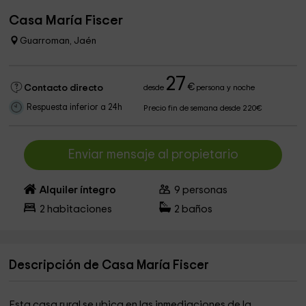
Casa María Fiscer
Guarroman, Jaén
27
€
Contacto directo
desde
persona y noche
Respuesta inferior a 24h
Precio fin de semana desde 220€
Enviar mensaje al propietario
Alquiler íntegro
9
personas
2
habitaciones
2
baños
Descripción de Casa María Fiscer
Esta casa rural se ubica en las inmediaciones de la