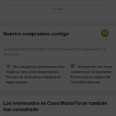
Cementerio Municipal de Guarromán
4,1 km
Más
Hermita De La Virgen De La Encina
6,0 km
Cementerio Municipal
9,1 km
Nuestro compromiso contigo
Ifeja Jaen
10,3 km
Trinchera Romana Del Polígono
10,4 km
Te garantizamos la mejor calidad de nuestros alojamientos y
servicios
Iglesia de "San Mateo"
10,4 km
Museo del territorio "Torreón del Recuerdo"
10,5 km
No cargamos comisiones a los 
Al reservar con nosotr
viajeros, sino a los alojamientos. 
cubierto por la Garantía de
Camino Romano De Los Charcones
10,5 km
Por eso te ofrecemos siempre el 
Protección al viajero de 
mejor precio.
CasasRurales.net
Baños De La Encina
10,6 km
Cultura del Argar Peñalosa
12,2 km
Los interesados en Casa María Fiscer también
La Aliseda
15,0 km
han consultado
Dehesa De Burguillos
15,0 km