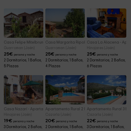
Casa Felipe Mitelbrun
Casa Margarita Ripoll
Casa La Alacena - Apar
Guarroman (Jaén)
Guarroman (Jaén)
Hinojares (Jaén)
25
€
25
€
25
€
persona y noche
persona y noche
persona y noche
2 Dormitorios, 1 Baños,
2 Dormitorios, 1 Baños,
2 Dormitorios, 2 Baños,
5 Plazas
4 Plazas
6 Plazas
Casa Nazarí - Apartamentos La Suerte
Apartamento Rural 2 El Campillo
Apartamento Rural 3 El 
Hinojares (Jaén)
Cazorla (Jaén)
Cazorla (Jaén)
19
€
20
€
22
€
persona y noche
persona y noche
persona y noche
3 Dormitorios, 2 Baños,
2 Dormitorios, 1 Baños,
3 Dormitorios, 1 Baños,