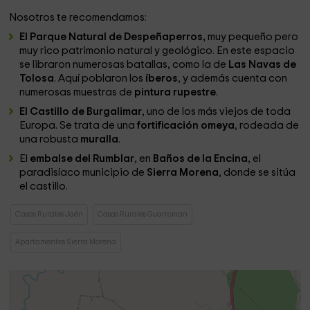
Nosotros te recomendamos:
El Parque Natural de Despeñaperros,
muy pequeño pero
muy rico patrimonio natural y geológico. En este espacio
se libraron numerosas batallas, como la de
Las Navas de
Tolosa
. Aquí poblaron los
íberos
, y además cuenta con
numerosas muestras de
pintura rupestre
.
El Castillo de Burgalimar
, uno de los más viejos de toda
Europa. Se trata de una
fortificación omeya
, rodeada de
una robusta
muralla
.
El
embalse del
Rumblar
, en
Baños de la Encina
, el
paradisíaco municipio de
Sierra Morena
, donde se sitúa
el castillo.
Casas Rurales Jaén
Casas Rurales Guarroman
Apartamentos Sierra Morena