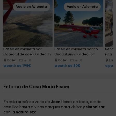
Vuelo en Avioneta
Vuelo en Avioneta
Paseo en avioneta por 
Paseo en avioneta por río 
Sender
Catedral de Jaén + vídeo 1h
Guadalquivir + vídeo 15m
ruta d
Bailen
Bailen
La C
17.1 km
17.1 km
a partir de 195€
a partir de 80€
a part
Entorno de Casa María Fiscer
En esta preciosa zona de
Jaen
tienes de todo, desde
castillos hasta divinos parques para visitar y
sintonizar
con la naturaleza
.