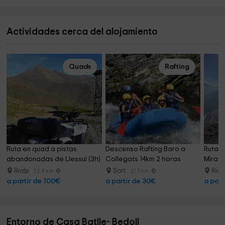
Actividades cerca del alojamiento
Quads
Rafting
Ruta en quad a pistas 
Descenso Rafting Baro a 
Ruta e
abandonadas de Llessui (3h)
Collegats 14km 2 horas
Mirado
Rialp
Sort
Rial
22.8 km
21.7 km
a partir de 100€
a partir de 30€
a part
Entorno de Casa Batlle- Bedoll