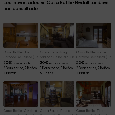
Los interesados en Casa Batlle- Bedoll también
Iglesia de sant Joan Evangelista
8,3 km
han consultado
La Faiada de Malpàs
8,3 km
Casa Batlle- Boix
Casa Batlle- Faig
Casa Batlle- Freixe
Sarroca De Bellera (Lleida)
Sarroca De Bellera (Lleida)
Sarroca De Bellera (Lleid
20
€
20
€
22
€
persona y noche
persona y noche
persona y noche
2 Dormitorios, 2 Baños,
3 Dormitorios, 3 Baños,
2 Dormitorios, 2 Baños,
4 Plazas
6 Plazas
4 Plazas
Casa Batlle- Ginebró
Casa Batlle- Roure
Casa Batlle- Til.ler