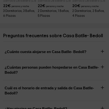
Sarroca De Bellera (Lleida)
Sarroca De Bellera (Lleida)
Sarroca De Bellera (Lleid
22
€
22
€
20
€
persona y noche
persona y noche
persona y noche
3 Dormitorios, 3 Baños,
2 Dormitorios, 1 Baños,
2 Dormitorios, 2 Baños,
6 Plazas
5 Plazas
4 Plazas
Preguntas frecuentes sobre Casa Batlle- Bedoll
¿Cuánto cuesta alojarse en Casa Batlle- Bedoll?
¿Cuántas personas pueden hospedarse en Casa Batlle-
Bedoll?
Cuál es el horario de entrada y salida de Casa Batlle-
Bedoll?
¿Hay piscina en Casa Batlle- Bedoll?