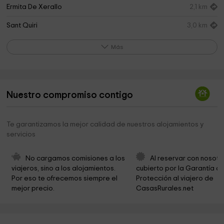
Ermita De Xerallo
2,1 km
Sant Quiri
3,0 km
Poligono 010 Parcela 01287 Paraje ERTA - El PONT
4,8 km
Más
DE SUERT
Ayuntamiento De Sarroca De Bellera
4,8 km
Santa Maria de Viu
5,0 km
Nuestro compromiso contigo
Mare de Deu del Coll
5,6 km
Te garantizamos la mejor calidad de nuestros alojamientos y
Iglesia de Santa Llogaia
6,6 km
servicios
Iglesia de la Purificació
6,7 km
No cargamos comisiones a los 
Al reservar con nosotr
Iglesia de Sant Esteve
6,8 km
viajeros, sino a los alojamientos. 
cubierto por la Garantía de
Por eso te ofrecemos siempre el 
Protección al viajero de 
Iglesia de Sant Pere
7,0 km
mejor precio.
CasasRurales.net
Iglesia de la Mare de Déu de la Plana
7,9 km
Iglesia de Sant Andreu
8,1 km