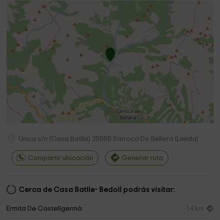
Unica s/n (Casa Batlle)
25555
Sarroca De Bellera
(
Lleida
)
Compartir ubicación
Generar ruta
Cerca de Casa Batlle- Bedoll podrás visitar:
Ermita De Castellgermà
1,4 km