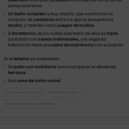
televisión
. A su lado,
un balcón
con buenas vistas de las
zonas exteriores.
Un baño completo
y muy ampliio, que cuenta con un
conjunto de
sanitarios
entre los que se encuentra la
ducha
, y también varios
juegos de toallas.
2 dormitorios
de los cuales el primero de ellos es
triple
,
contando con
camas individuales,
y la segunda
habitación tiene una
cama de matrimonio
con su balcón.
En el
exterior
se comparten:
Un
patio con mobiliario
funcional que se ve desde las
terrazas
.
Una
zona de salón social.
Apartamentos Cataluña
Apartamentos Lleida
Apartamentos Sarroca De Bellera