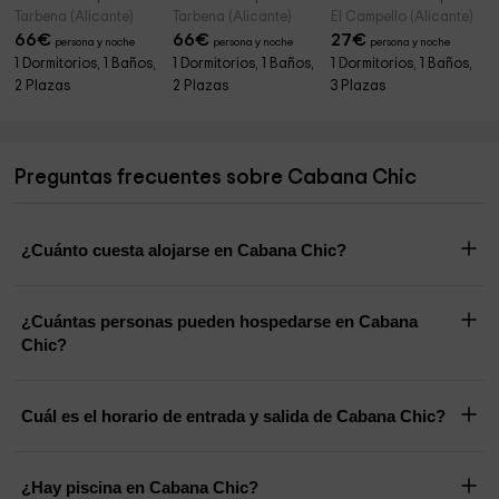
Tarbena (Alicante)
Tarbena (Alicante)
El Campello (Alicante)
66
€
66
€
27
€
persona y noche
persona y noche
persona y noche
1 Dormitorios, 1 Baños,
1 Dormitorios, 1 Baños,
1 Dormitorios, 1 Baños,
2 Plazas
2 Plazas
3 Plazas
Preguntas frecuentes sobre Cabana Chic
¿Cuánto cuesta alojarse en Cabana Chic?
¿Cuántas personas pueden hospedarse en Cabana
Chic?
Cuál es el horario de entrada y salida de Cabana Chic?
¿Hay piscina en Cabana Chic?