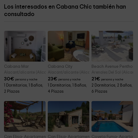
Los interesados en Cabana Chic también han
Centro 14
12,7 km
consultado
Salesianos Don Bosco Alicante
12,8 km
Nativity scene museum
12,8 km
El Refugio
13,1 km
Parroquia Ortodoxa de San Andrés y San Nicolás
13,4 km
Cabana Mar
Cabana City
Beach Avenue Penthous
Iglesia Cristo Vive
13,6 km
Alacant/alicante (Alicante)
Alacant/alicante (Alicante)
Arenales Del Sol (Alicante
30
€
23
€
21
€
persona y noche
persona y noche
persona y noche
1 Dormitorios, 1 Baños,
1 Dormitorios, 1 Baños,
2 Dormitorios, 2 Baños,
2 Plazas
4 Plazas
6 Plazas
Can Elisa- Apartamento Almendro
Can Elisa- Apartamento Oliva
Coveta Fuma- Apartam