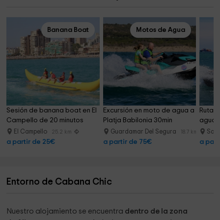
Banana Boat
Motos de Agua
Sesión de banana boat en El 
Excursión en moto de agua a 
Ruta a
Campello de 20 minutos
Platja Babilonia 30min
agua c
El Campello
Guardamar Del Segura
San
25.2 km
18.7 km
a partir de 25€
a partir de 75€
a part
Entorno de Cabana Chic
Nuestro alojamiento se encuentra
dentro de la zona