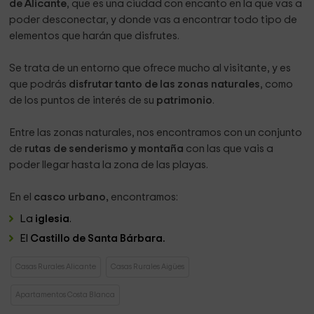
de Alicante
, que es una ciudad con encanto en la que vas a
poder desconectar, y donde vas a encontrar todo tipo de
elementos que harán que disfrutes.
Se trata de un entorno que ofrece mucho al visitante, y es
que podrás
disfrutar tanto de las zonas naturales
, como
de los puntos de interés de su
patrimonio
.
Entre las zonas naturales, nos encontramos con un conjunto
de
rutas de senderismo y montaña
con las que vais a
poder llegar hasta la zona de las playas.
En el
casco urbano,
encontramos:
La
iglesia
.
El
Castillo de Santa Bárbara.
Casas Rurales Alicante
Casas Rurales Aigües
Apartamentos Costa Blanca