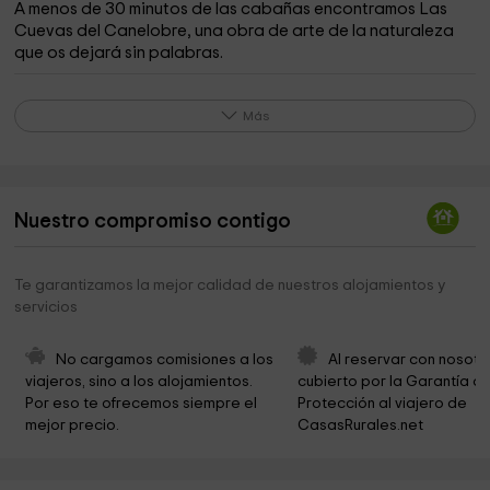
A menos de 30 minutos de las cabañas encontramos Las
Cuevas del Canelobre, una obra de arte de la naturaleza
que os dejará sin palabras.
Las playas de Villajoyosa
39,8 km
A solo media hora de las casitas se encuentra Villajoyosa,
Más
un pueblecito con mucho encanto y unas playas
paradisíacas.
Mirador del Rio Amadorio
41,8 km
Nuestro compromiso contigo
A menos de 25 minutos se encuentra el embalse de
Amadorio, un lugar muy bonito
Caritas
12,2 km
Te garantizamos la mejor calidad de nuestros alojamientos y
servicios
Museu Volvo Ocean Race
12,3 km
No cargamos comisiones a los 
Al reservar con nosotr
Ejército de Salvación
12,3 km
viajeros, sino a los alojamientos. 
cubierto por la Garantía de
Por eso te ofrecemos siempre el 
Protección al viajero de 
Plaza Gabriel Miró
12,4 km
mejor precio.
CasasRurales.net
Salesianos María Auxiliadora Alicante
12,6 km
Co-catedral de St Nicholas de Bari, Alicante
12,7 km