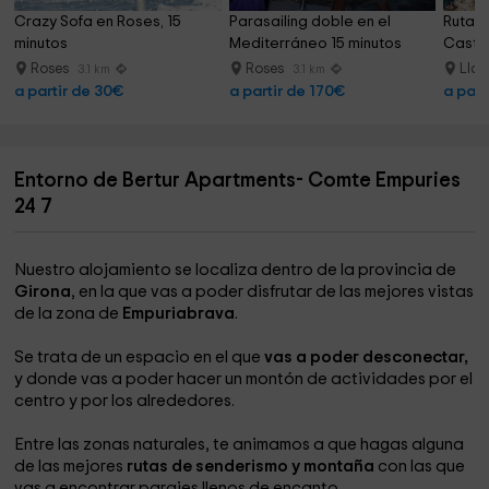
Crazy Sofa en Roses, 15 
Parasailing doble en el 
Ruta e
minutos
Mediterráneo 15 minutos
Castel
Roses
Roses
Lla
3.1 km
3.1 km
a partir de 30€
a partir de 170€
a part
Entorno de Bertur Apartments- Comte Empuries
24 7
Nuestro alojamiento se localiza dentro de la provincia de
Girona
, en la que vas a poder disfrutar de las mejores vistas
de la zona de
Empuriabrava
.
Se trata de un espacio en el que
vas a poder desconectar,
y donde vas a poder hacer un montón de actividades por el
centro y por los alrededores.
Entre las zonas naturales, te animamos a que hagas alguna
de las mejores
rutas de senderismo y montaña
con las que
vas a encontrar parajes llenos de encanto.