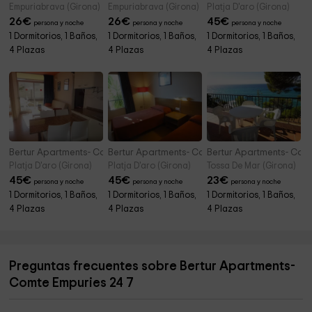
Empuriabrava (Girona)
Empuriabrava (Girona)
Platja D'aro (Girona)
26
€
26
€
45
€
persona y noche
persona y noche
persona y noche
1 Dormitorios, 1 Baños,
1 Dormitorios, 1 Baños,
1 Dormitorios, 1 Baños,
4 Plazas
4 Plazas
4 Plazas
Bertur Apartments- Comtat Sant Jordi 24 P 2
Bertur Apartments- Comtat Sant Jordi 24 P 3
Bertur Apartments- Cala
Platja D'aro (Girona)
Platja D'aro (Girona)
Tossa De Mar (Girona)
45
€
45
€
23
€
persona y noche
persona y noche
persona y noche
1 Dormitorios, 1 Baños,
1 Dormitorios, 1 Baños,
1 Dormitorios, 1 Baños,
4 Plazas
4 Plazas
4 Plazas
Preguntas frecuentes sobre Bertur Apartments-
Comte Empuries 24 7