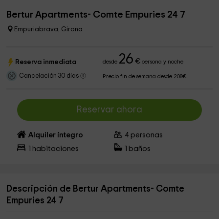
Bertur Apartments- Comte Empuries 24 7
Empuriabrava, Girona
26
€
Reserva inmediata
desde
persona y noche
Cancelación 30 días
Precio fin de semana desde 208€
Reservar ahora
Alquiler íntegro
4
personas
1
habitaciones
1
baños
Descripción de Bertur Apartments- Comte
Empuries 24 7