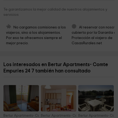
Casa del Delme de Sant Pere de Rodes
6,9 km
Te garantizamos la mejor calidad de nuestros alojamientos y
servicios
Ayuntamiento de Riumors
6,9 km
Iglesia Sant Julià i Santa Basilissa
6,9 km
No cargamos comisiones a los 
Al reservar con nosotr
viajeros, sino a los alojamientos. 
cubierto por la Garantía de
Rectoria
6,9 km
Por eso te ofrecemos siempre el 
Protección al viajero de 
mejor precio.
CasasRurales.net
Iglesia de Sant Mamet
6,9 km
Ayuntamiento de Fortià
6,9 km
Los interesados en Bertur Apartments- Comte
Club Nàutic Sant Pere
7,0 km
Empuries 24 7 también han consultado
Cementerio
7,3 km
Bertur Apartments- Comte Empuries 24 8
Bertur Apartments- Comte Empuries 24 9
Bertur Apartments- Comt