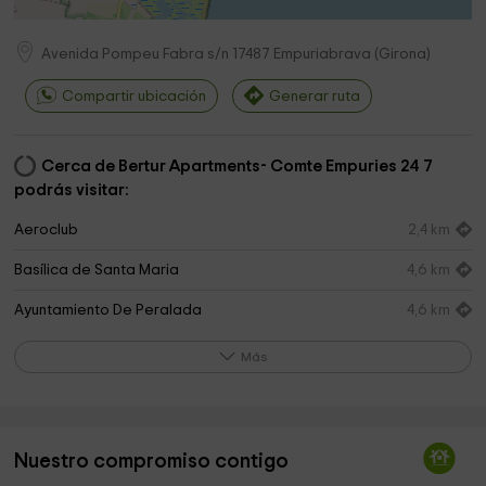
Avenida Pompeu Fabra s/n
17487
Empuriabrava
(
Girona
)
Compartir ubicación
Generar ruta
Cerca de Bertur Apartments- Comte Empuries 24 7
podrás visitar:
Aeroclub
2,4 km
Basílica de Santa Maria
4,6 km
Ayuntamiento De Peralada
4,6 km
Ayuntamiento De Castelló Dempuries
4,8 km
Más
Granja de Bufalas
6,0 km
Iglesia de Sant Pere
6,7 km
Nuestro compromiso contigo
Ayuntamiento de Sant Pere Pescador
6,8 km