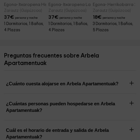
Egona- Itxaropena Hiru
Egona- Itxaropena Lau
Egona- Herrikobarra 2
Zarautz (Guipúzcoa)
Zarautz (Guipúzcoa)
Zarautz (Guipúzcoa)
37
€
37
€
18
€
persona y noche
persona y noche
persona y noche
1 Dormitorios, 1 Baños,
1 Dormitorios, 1 Baños,
3 Dormitorios, 1 Baños,
4 Plazas
4 Plazas
5 Plazas
Preguntas frecuentes sobre Arbela
Apartamentuak
¿Cuánto cuesta alojarse en Arbela Apartamentuak?
¿Cuántas personas pueden hospedarse en Arbela
Apartamentuak?
Cuál es el horario de entrada y salida de Arbela
Apartamentuak?