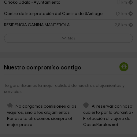
Orioko Udala - Ayuntamiento
1,1 km
Centro de Interpretación del Camino de SAntiago
1,2 km
RESIDENCIA CANINA MANTEROLA
2,8 km
Iturraran parketxea Pagoeta parke naturala
3,6 km
Más
Jardín Botánico de Iturraran Lorategi Botanikoa
3,6 km
Agorregi burdinola eta errotak / ferrería y molinos
3,6 km
Nuestro compromiso contigo
Usurbil
3,7 km
Ayuntamiento de Aia
4,2 km
Te garantizamos la mejor calidad de nuestros alojamientos y
servicios
Lar Zaldiak
4,2 km
Parroquia De San Esteban
4,2 km
No cargamos comisiones a los 
Al reservar con nosotr
viajeros, sino a los alojamientos. 
cubierto por la Garantía de
Ayuntamiento de Aia
4,3 km
Por eso te ofrecemos siempre el 
Protección al viajero de 
mejor precio.
CasasRurales.net
Carmelitas Descalzas
4,6 km