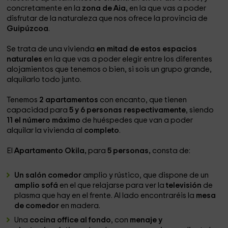
concretamente en la
zona de Aia,
en la que vas a poder
disfrutar de la naturaleza que nos ofrece la provincia de
Guipúzcoa
.
Se trata de una vivienda
en mitad de estos espacios
naturales
en la que vas a poder elegir entre los diferentes
alojamientos que tenemos o bien, si sois un grupo grande,
alquilarlo todo junto.
Tenemos
2 apartamentos
con encanto, que tienen
capacidad para
5 y 6 personas respectivamente
, siendo
11 el número máximo
de huéspedes que van a poder
alquilar la vivienda al
completo
.
El
Apartamento Okila,
para
5 personas,
consta de:
Un salón comedor
amplio y rústico, que dispone de un
amplio sofá
en el que relajarse para ver la
televisión
de
plasma que hay en el frente. Al lado encontraréis la
mesa
de comedor
en madera.
Una
cocina office al fondo
, con
menaje y