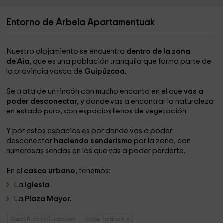
¿Que se puede hacer en los alrededores?
Entorno de Arbela Apartamentuak
Senderismo en el Parque Natural de Pagoeta y el pueblo de
Aia. Visitar el Flysch de Zumaia. Pueblos pesqueros de la
costa de Gipuzkoa. Visitar Donostia - San Sebastián
Nuestro alojamiento se encuentra
dentro de la zona
situada a 20 Kms. y Zarautz a 15 Kms. Gastronomia, playas,
de Aia
, que es una población tranquila que forma parte de
surf, cicloturismo, montañismo, birding.
la provincia vasca de
Guipúzcoa
.
Se trata de un rincón con mucho encanto en el que
vas a
poder desconectar,
y donde vas a encontrar la naturaleza
en estado puro, con espacios llenos de vegetación.
Y por estos espacios es por donde vas a poder
desconectar
haciendo senderismo
por la zona, con
numerosas sendas en las que vas a poder perderte.
En el
casco urbano
, tenemos:
La
iglesia
.
La
Plaza Mayor.
Casas Rurales Guipúzcoa
Casas Rurales Aia