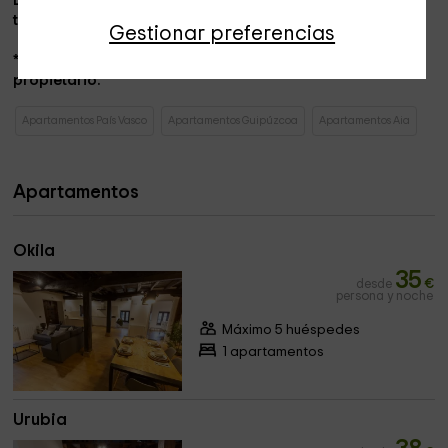
En el exterior,
ambos apartamentos
disponen de una
terraza con mesa y sillas,
y vistas de las zonas verdes.
Gestionar preferencias
*Se admiten mascotas, siempre previa consulta con el
propietario.
Apartamentos País Vasco
Apartamentos Guipúzcoa
Apartamentos Aia
Apartamentos
Okila
35
desde
€
persona y noche
Máximo 5 huéspedes
1 apartamentos
Urubia