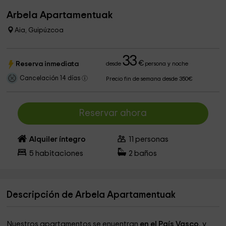
Arbela Apartamentuak
Aia, Guipúzcoa
33
€
Reserva inmediata
desde
persona y noche
Cancelación 14 días
Precio fin de semana desde 350€
Reservar ahora
Alquiler íntegro
11
personas
5
habitaciones
2
baños
Descripción de Arbela Apartamentuak
Nuestros apartamentos se enuentran
en el País Vasco
, y