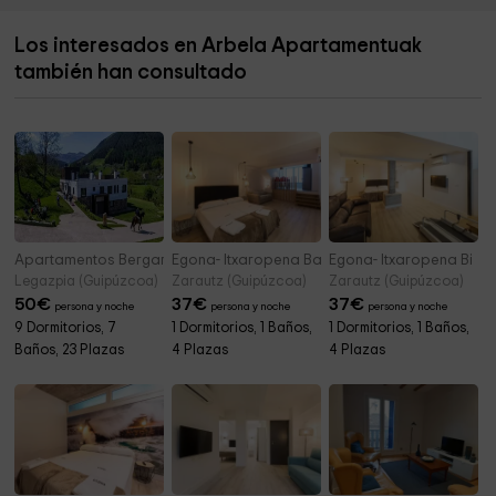
URTINEA
4,7 km
Los interesados en Arbela Apartamentuak
Ayuntamiento De Zarautz
4,9 km
también han consultado
Ayuntamiento de Zarautz
4,9 km
Apartamentos Bergaretxe
Egona- Itxaropena Bat
Egona- Itxaropena Bi
Legazpia (Guipúzcoa)
Zarautz (Guipúzcoa)
Zarautz (Guipúzcoa)
50
€
37
€
37
€
persona y noche
persona y noche
persona y noche
9 Dormitorios, 7
1 Dormitorios, 1 Baños,
1 Dormitorios, 1 Baños,
Baños, 23 Plazas
4 Plazas
4 Plazas