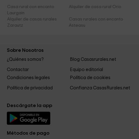
Casa rural con encanto
Alquiler de casa rural Orio
Laurgain
Alquiler de casas rurales
Casas rurales con encanto
Zarautz
Asteasu
Sobre Nosotros
¿Quiénes somos?
Blog Casasrurales.net
Contactar
Equipo editorial
Condiciones legales
Política de cookies
Política de privacidad
Confianza CasasRurales.net
Descárgate la app
Métodos de pago