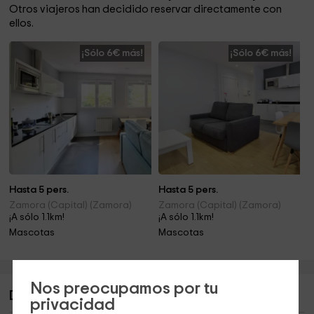
Otros viajeros han decidido reservar directamente con
ellos.
¡Sólo 6€ más!
¡Sólo 6€ más!
Hasta 5 pers.
Hasta 5 pers.
Zamora (Capital) (Zamora)
Zamora (Capital) (Zamora)
¡A sólo 1.1km!
¡A sólo 1.1km!
Mascotas
Mascotas
Nos preocupamos por tu
Descripción de Apartamentos Viriato V
privacidad