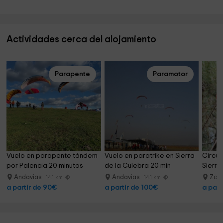
Actividades cerca del alojamiento
Parapente
Paramotor
Vuelo en parapente tándem 
Vuelo en paratrike en Sierra 
Circuit
por Palencia 20 minutos
de la Culebra 20 min
Sierra
Andavias
Andavias
Zam
14.1 km
14.1 km
a partir de 90€
a partir de 100€
a part