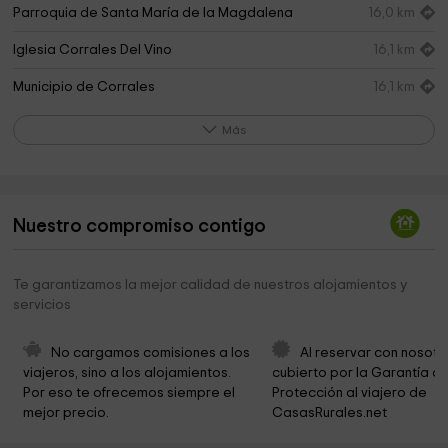
Parroquia de Santa María de la Magdalena
16,0 km
Iglesia Corrales Del Vino
16,1 km
Municipio de Corrales
16,1 km
Ayuntamiento De Santa Clara De Avedillo
16,2 km
Más
Parroquia Santa María la Real
16,8 km
Iglesia de San Miguel
17,2 km
Nuestro compromiso contigo
Ayuntamiento De Montamarta
17,2 km
Obispado De Zamora
17,2 km
Te garantizamos la mejor calidad de nuestros alojamientos y
servicios
Ermita de la Virgen del Castillo
17,5 km
Parroquia De La Asunción De Nuestra Señora
19,1 km
No cargamos comisiones a los 
Al reservar con nosotr
viajeros, sino a los alojamientos. 
cubierto por la Garantía de
Iglesia de la Invención de San Esteban
20,0 km
Por eso te ofrecemos siempre el 
Protección al viajero de 
mejor precio.
CasasRurales.net