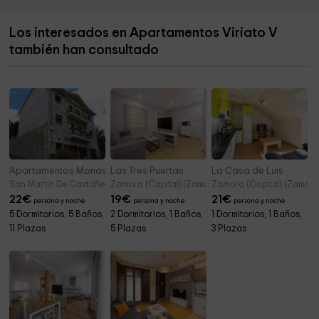
Los interesados en Apartamentos Viriato V
también han consultado
Apartamentos Monasterio
Las Tres Puertas
La Casa de Luis
San Martin De Castañeda (Zamora)
Zamora (Capital) (Zamora)
Zamora (Capital) (Zamora
22
€
19
€
21
€
persona y noche
persona y noche
persona y noche
5 Dormitorios, 5 Baños,
2 Dormitorios, 1 Baños,
1 Dormitorios, 1 Baños,
11 Plazas
5 Plazas
3 Plazas