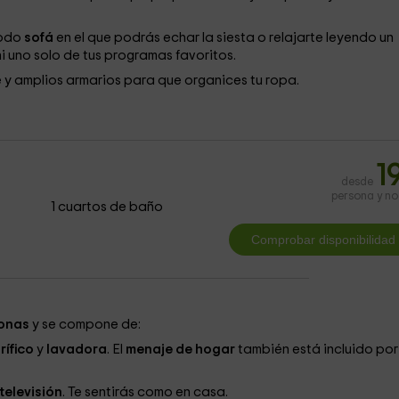
odo
sofá
en el que podrás echar la siesta o relajarte leyendo un
i uno solo de tus programas favoritos.
y amplios armarios para que organices tu ropa.
1
desde
persona y n
1 cuartos de baño
sonas
y se compone de:
rífico
y
lavadora
. El
menaje de hogar
también está incluido por
televisión
. Te sentirás como en casa.