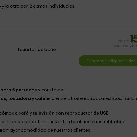
 y la otra con 2 camas individuales.
1
desde
persona y n
1 cuartos de baño
 para 5 personas
y consta de:
das
,
tostadora
y
cafetera
entre otros electrodomésticos. Tambi
cómodo sofá
y
televisión con reproductor de USB
.
llo
. Todas las habitaciones están
totalmente amuebladas
.
ra mayor comodidad de nuestros clientes.