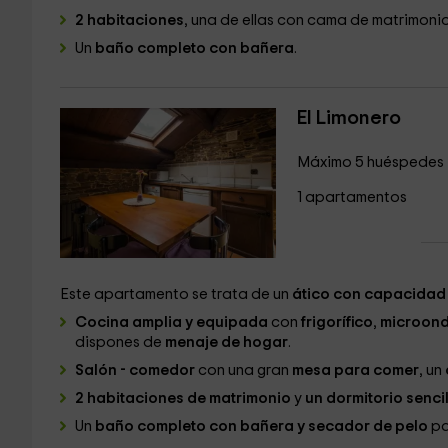
2 habitaciones
, una de ellas con cama de matrimonio
Un
baño completo con bañera
.
El Limonero
Máximo 5 huéspedes
1 apartamentos
Este apartamento se trata de un
ático con capacidad
Cocina amplia y equipada
con
frigorífico
,
microon
dispones de
menaje de hogar
.
Salón - comedor
con una gran
mesa para comer
, un
2 habitaciones de matrimonio
y
un dormitorio senci
Un
baño completo con bañera y secador de pelo
pa