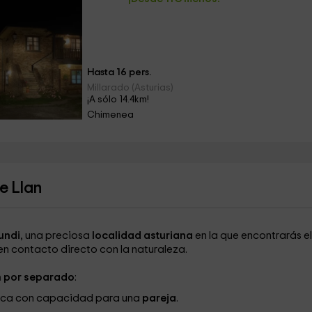
Hasta 16 pers.
Millarado (Asturias)
¡A sólo 14.4km!
Chimenea
e Llan
undi
, una preciosa
localidad asturiana
en la que encontrarás el
en contacto directo con la naturaleza.
n por separado
:
ica con capacidad para una
pareja
.