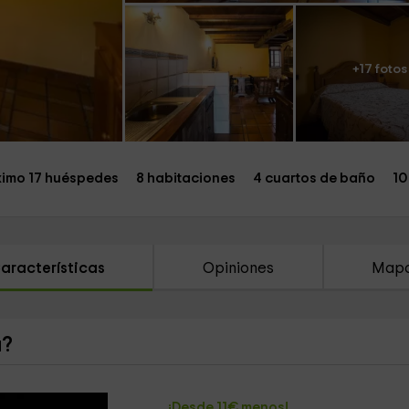
+17 fotos
imo 17 huéspedes
8 habitaciones
4 cuartos de baño
10
aracterísticas
Opiniones
Map
a?
¡Desde 11€ menos!