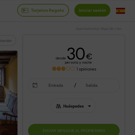
Tarjetas Regalo
Iniciar sesión
Apartamentos Vega de Llan
Guardar
30
€
desde
persona y noche
1
opiniones