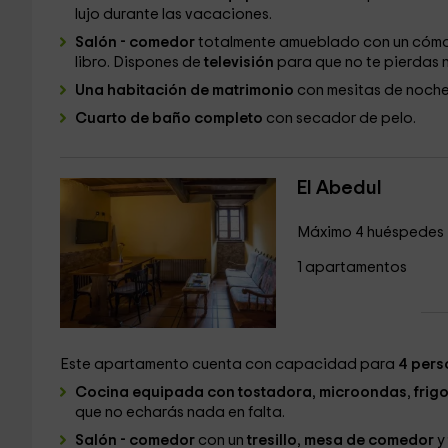
lujo durante las vacaciones.
Salón - comedor
totalmente amueblado con un cóm
libro. Dispones de
televisión
para que no te pierdas n
Una habitación de matrimonio
con mesitas de noche 
Cuarto de baño completo
con secador de pelo.
El Abedul
Máximo 4 huéspedes
1 apartamentos
Este apartamento cuenta con capacidad para
4 per
Cocina equipada con tostadora
,
microondas
,
frigo
que no echarás nada en falta.
Salón - comedor
con un
tresillo
,
mesa de comedor
y