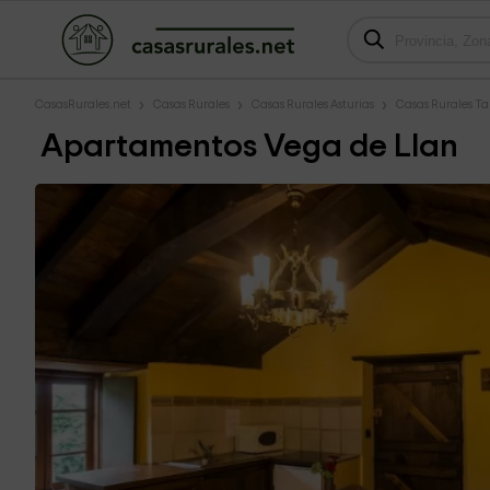
CasasRurales.net
Casas Rurales
Casas Rurales Asturias
Casas Rurales T
Apartamentos Vega de Llan