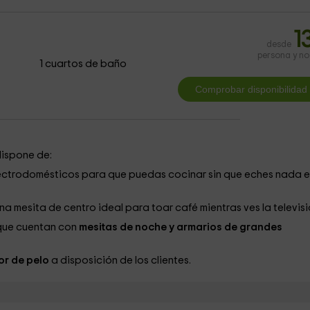
1
desde
persona y n
1 cuartos de baño
dispone de:
ectrodomésticos para que puedas cocinar sin que eches nada 
 mesita de centro ideal para toar café mientras ves la televisi
que cuentan con
mesitas de noche y armarios de grandes
r de pelo
a disposición de los clientes.