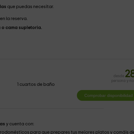
las
que puedas necesitar.
en la reserva.
 o cama supletoria.
2
desde
persona y n
1 cuartos de baño
nas
y cuenta con:
rodomésticos para que prepares tus mejores platos y comáis d