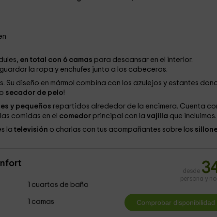
en
dules,
en total con 6 camas
para descansar en el interior.
guardar la ropa y enchufes junto a los cabeceros.
s. Su diseño en mármol combina con los azulejos y estantes don
so
secador de pelo
!
des y pequeños
repartidos alrededor de la encimera. Cuenta co
 las comidas en el
comedor
principal con la
vajilla
que incluimos.
es la
televisión
o charlas con tus acompañantes sobre los
sillon
nfort
3
desde
persona y n
1 cuartos de baño
1 camas