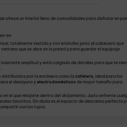
ico
ofrece un interior lleno de comodidades para disfrutar en pa
en en:
sar, totalmente vestida y con enchufes junto al cabecero que
 la ventana que se abre en la pared y para guardar el equipaje
e bastante amplitud y está cargado de detalles para que te sie
o
.
distribuidos por la encimera como la
cafetera
, ideal para los
para el desayuno y
electrodomésticos
de mayor tamaño para
o en el que relajarte dentro del alojamiento. Justo enfrente cuel
anales favoritos. Sin duda es el espacio de descanso perfecto 
ompartir con los tuyos.