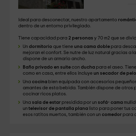
Ideal para desconectar, nuestro apartamento
románt
dentro de un entorno privilegiado.
Tiene capacidad para
2 personas
y 70 m2 que se divid
Un
dormitorio
que tiene
una cama doble
para descan
mejoran el confort. Se nutre de luz natural gracias a
dispone de un armario ancho.
Baño privado en suite
con
ducha
para el aseo. Tien
como en casa, entre ellos incluye
un secador de pel
Una
cocina
bien equipada con accesorios pequeños 
amantes de esta bebida. También dispone de otros 
cocinar ricos platos.
Una
sala de estar
presidida por un
sofá- cama
mullid
un
televisor de pantalla plana
listo para poner tus c
esos ratitos muertos, también con un
comedor
para c