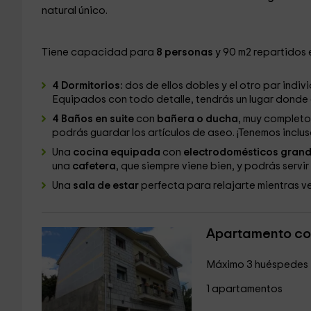
natural único.
Tiene capacidad para
8 personas
y 90 m2 repartidos 
4 Dormitorios:
dos de ellos dobles y el otro par indivi
Equipados con todo detalle, tendrás un lugar donde 
4 Baños en suite
con
bañera o ducha
, muy completo
podrás guardar los artículos de aseo. ¡Tenemos inclu
Una
cocina equipada
con
electrodomésticos gran
una
cafetera
, que siempre viene bien, y podrás servir
Una
sala de estar
perfecta para relajarte mientras v
Apartamento co
Máximo 3 huéspedes
1 apartamentos