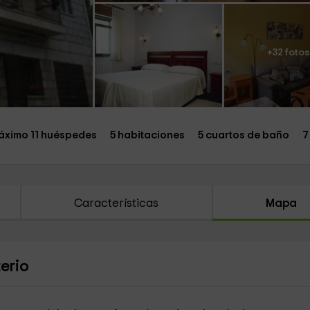
+32 fotos
áximo 11 huéspedes
5 habitaciones
5 cuartos de baño
7
Características
Mapa
erio