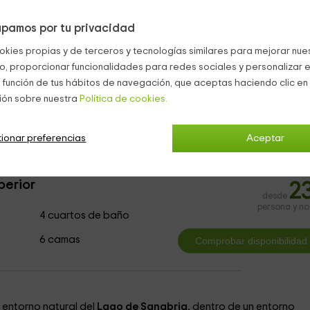
o es total para asegurar la diversión y el entretenimiento.
pamos por tu privacidad
e las instalaciones son espacios sin humo y
no está permitido fu
okies propias y de terceros y tecnologías similares para mejorar nuest
s
al exterior y hasta una zona
privada de playa
.
co, proporcionar funcionalidades para redes sociales y personalizar e
 función de tus hábitos de navegación, que aceptas haciendo clic en 
tacionar tu vehículo.
ión sobre nuestra
Política de cookies.
tos San Martin De Castañeda
ionar preferencias
Aceptar
perior
2
desde
persona y n
4 cuartos de baño
6 camas
 entorno natural del
Lago de Sanabria
, dentro de un entorno