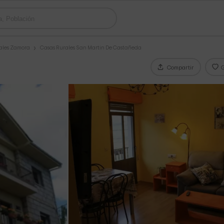
ales Zamora
Casas Rurales San Martin De Castañeda
Compartir