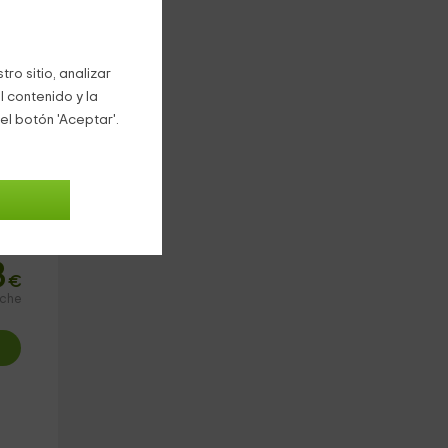
mar.
ro sitio, analizar
l contenido y la
el botón 'Aceptar'.
3
€
oche