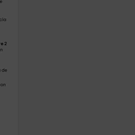
ue
cia
re 2
an
á de
con