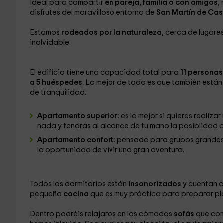
Ideal para compartir
en
pareja, familia o con amigos
,
disfrutes del maravilloso entorno de
San Martín de Ca
Estamos
rodeados por la naturaleza
, cerca de lugar
inolvidable.
El edificio tiene una capacidad total para
11 personas
a 5 huéspedes
. Lo mejor de todo es que también está
de tranquilidad.
Apartamento superior:
es lo mejor si quieres realiz
nada y tendrás al alcance de tu mano la posiblidad d
Apartamento confort:
pensado para grupos grandes 
la oportunidad de vivir una gran aventura.
Todos los dormitorios están
insonorizados
y cuentan 
pequeña
cocina
que es muy práctica
para preparar pl
Dentro podréis relajaros en los cómodos
sofás
que co