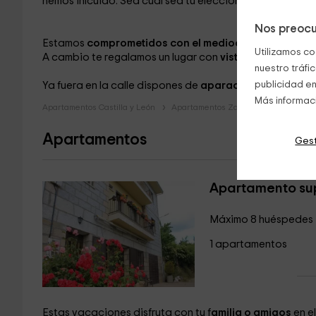
hemos inlcuido. Sea cual sea tu elección, el equipamient
Nos preocu
Estamos
comprometidos con el medioambiente
así qu
Utilizamos co
A cambio te regalamos un lugar con
vistas privilegiada
nuestro tráfi
publicidad en
Ya fuera en la calle dispones de
aparacamiento
para es
Más informac
Apartamentos Castilla y León
Apartamentos Zamora
Apartamen
Apartamentos
Gest
Apartamento su
Máximo 8 huéspedes
1 apartamentos
Estas vacaciones disfruta con tu f
amilia o amigos
en el