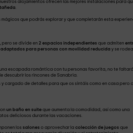
 nuestros alojamientos ofrecen las mejores instalaciones para q
stañeda
.
es mágicos que podrás explorar y que completarán esta experien
, pero se divide en
2 espacios independientes
que admiten
ent
n
adaptados para personas con movilidad reducida
y se rode
ar una escapada romántica con tu personas favorita, no te faltar
e descubrir los rincones de Sanabria.
y cargado de detalles para que os sintáis como en casa pero 
con
un baño en suite
que aumenta la comodidad, así como una
atos deliciosos durante las vacaciones.
mponen los
salones
o aprovechar la
colección de juegos
que