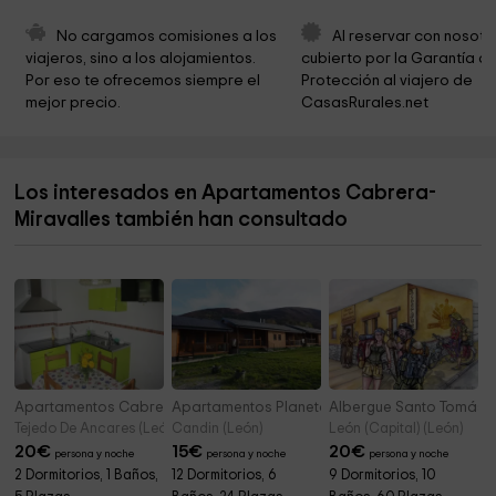
Ayuntamiento De Peranzanes
12,3 km
No cargamos comisiones a los 
Al reservar con nosotr
viajeros, sino a los alojamientos. 
cubierto por la Garantía de
Cementerio
12,7 km
Por eso te ofrecemos siempre el 
Protección al viajero de 
mejor precio.
CasasRurales.net
Museo Escuela Republica
13,8 km
Pozo Viejo
13,9 km
Los interesados en Apartamentos Cabrera-
Ayuntamiento De Fabero
13,9 km
Miravalles también han consultado
Cementerio de Fabero
14,0 km
Apartamentos Cabrera- Cuiña
Apartamentos Planetancares
Albergue Santo Tomás 
Tejedo De Ancares (León)
Candin (León)
León (Capital) (León)
20
€
15
€
20
€
persona y noche
persona y noche
persona y noche
2 Dormitorios, 1 Baños,
12 Dormitorios, 6
9 Dormitorios, 10