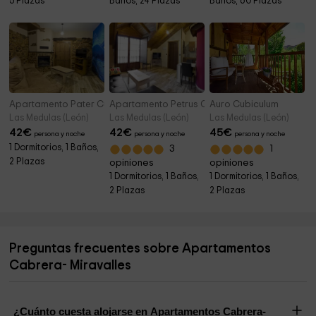
5 Plazas
Baños, 24 Plazas
Baños, 60 Plazas
Apartamento Pater Cubiculum
Apartamento Petrus Cubiculum
Auro Cubiculum
Las Medulas (León)
Las Medulas (León)
Las Medulas (León)
42
€
42
€
45
€
persona y noche
persona y noche
persona y noche
1 Dormitorios, 1 Baños,
3
1
2 Plazas
opiniones
opiniones
1 Dormitorios, 1 Baños,
1 Dormitorios, 1 Baños,
2 Plazas
2 Plazas
Preguntas frecuentes sobre Apartamentos
Cabrera- Miravalles
¿Cuánto cuesta alojarse en Apartamentos Cabrera-