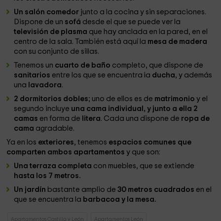
Un salón comedor
junto a la cocina y sin separaciones.
Dispone de un
sofá
desde el que se puede ver la
televisión de plasma
que hay anclada en la pared, en el
centro de la sala. También está aquí la
mesa de madera
con su conjunto de sillas.
Tenemos un
cuarto de baño
completo, que dispone de
sanitarios
entre los que se encuentra la
ducha
, y además
una
lavadora
.
2 dormitorios dobles
; uno de ellos es de
matrimonio
y el
segundo incluye
una cama individual, y junto a ella 2
camas
en forma de
litera
. Cada una dispone de
ropa de
cama
agradable.
Ya en los
exteriores
, tenemos
espacios comunes que
comparten ambos apartamentos
y que son:
Una terraza completa
con muebles, que se extiende
hasta los 7 metros.
Un jardín
bastante amplio de
30 metros cuadrados
en el
que se encuentra la
barbacoa y la mesa.
Apartamentos Castilla y León
Apartamentos León