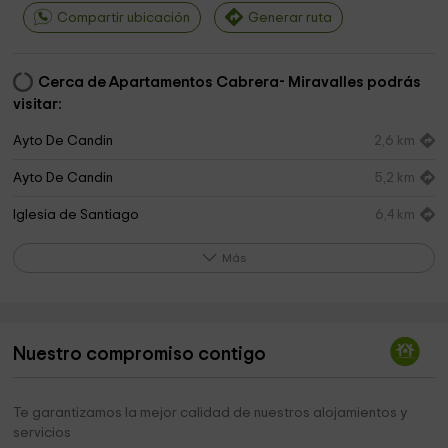
Compartir ubicación
Generar ruta
Cerca de Apartamentos Cabrera- Miravalles podrás
visitar:
Ayto De Candin
2,6 km
Ayto De Candin
5,2 km
Iglesia de Santiago
6,4 km
Bustarga
8,1 km
Más
Cementerio
8,8 km
Iglesia del Corpus Christi
8,9 km
Nuestro compromiso contigo
Ermita Campo Del Agua
9,1 km
Palloza Museo Casa do Sesto
9,3 km
Te garantizamos la mejor calidad de nuestros alojamientos y
servicios
Igrexa de San Fiz de Donís
11,4 km