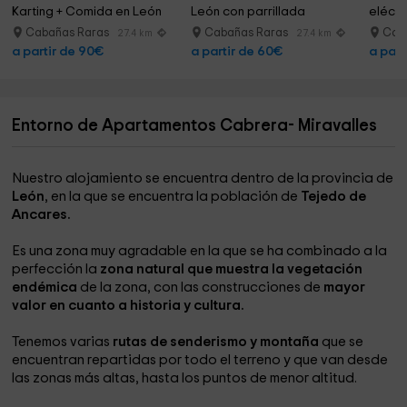
Karting + Comida en León
León con parrillada
eléctri
Cabañas Raras
Cabañas Raras
Cab
27.4 km
27.4 km
a partir de 90€
a partir de 60€
a part
Entorno de Apartamentos Cabrera- Miravalles
Nuestro alojamiento se encuentra dentro de la provincia de
León
, en la que se encuentra la población de
Tejedo de
Ancares.
Es una zona muy agradable en la que se ha combinado a la
perfección la
zona natural que muestra la vegetación
endémica
de la zona, con las construcciones de
mayor
valor en cuanto a historia y cultura.
Tenemos varias
rutas de senderismo y montaña
que se
encuentran repartidas por todo el terreno y que van desde
las zonas más altas, hasta los puntos de menor altitud.