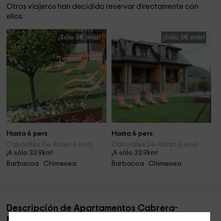
Otros viajeros han decidido reservar directamente con
ellos.
¡Sólo 5€ más!
¡Sólo 5€ más!
Hasta 6 pers.
Hasta 6 pers.
Caboalles De Abajo (León)
Caboalles De Abajo (León)
¡A sólo 33.9km!
¡A sólo 33.9km!
Barbacoa · Chimenea
Barbacoa · Chimenea
Descripción de Apartamentos Cabrera-
Miravalles