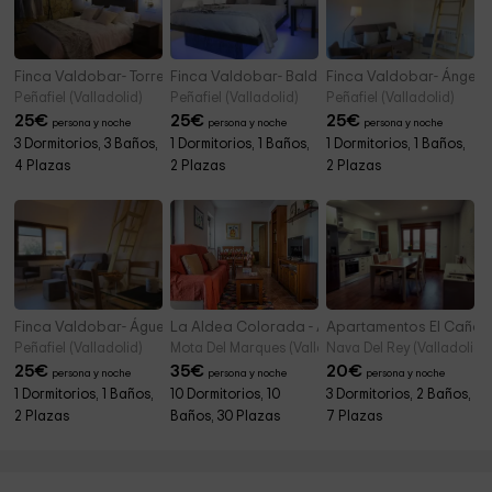
Finca Valdobar- Torreón
Finca Valdobar- Baldomero
Finca Valdobar- Ángel
Peñafiel (Valladolid)
Peñafiel (Valladolid)
Peñafiel (Valladolid)
25
€
25
€
25
€
persona y noche
persona y noche
persona y noche
3 Dormitorios, 3 Baños,
1 Dormitorios, 1 Baños,
1 Dormitorios, 1 Baños,
4 Plazas
2 Plazas
2 Plazas
Finca Valdobar- Águeda
La Aldea Colorada - Apartamentos
Apartamentos El Caño
Peñafiel (Valladolid)
Mota Del Marques (Valladolid)
Nava Del Rey (Valladolid)
25
€
35
€
20
€
persona y noche
persona y noche
persona y noche
1 Dormitorios, 1 Baños,
10 Dormitorios, 10
3 Dormitorios, 2 Baños,
2 Plazas
Baños, 30 Plazas
7 Plazas