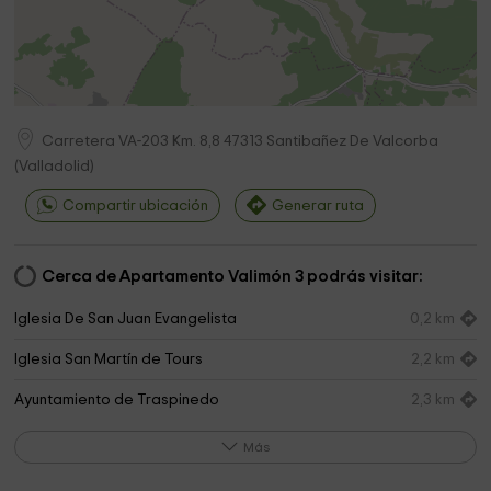
Carretera VA-203 Km. 8,8
47313
Santibañez De Valcorba
(
Valladolid
)
Compartir ubicación
Generar ruta
Cerca de Apartamento Valimón 3 podrás visitar:
Iglesia De San Juan Evangelista
0,2 km
Iglesia San Martín de Tours
2,2 km
Ayuntamiento de Traspinedo
2,3 km
Henar del Olmo
2,6 km
Más
Piscina Municipal Traspinedo
2,8 km