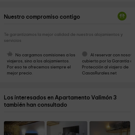
Área recreativa Puente Inojo
3,8 km
Nuestro compromiso contigo
Iglesia De San Juan Bautista
4,5 km
Ermita del Cristo del Humilladero
7,1 km
Te garantizamos la mejor calidad de nuestros alojamientos y
servicios
Ermita del Humilladero
7,9 km
Ermita Del Santo San Francisco De San Miguel
7,9 km
No cargamos comisiones a los 
Al reservar con nosotr
viajeros, sino a los alojamientos. 
cubierto por la Garantía de
Ermita De San Francisco De San Miguel
7,9 km
Por eso te ofrecemos siempre el 
Protección al viajero de 
mejor precio.
CasasRurales.net
Ayuntamiento de la Parrilla
8,0 km
Iglesia Nuestra Señora De Los Remedios
8,0 km
Los interesados en Apartamento Valimón 3
Ermita de San Roque
9,1 km
también han consultado
Nacimiento Canal Del Duero
9,3 km