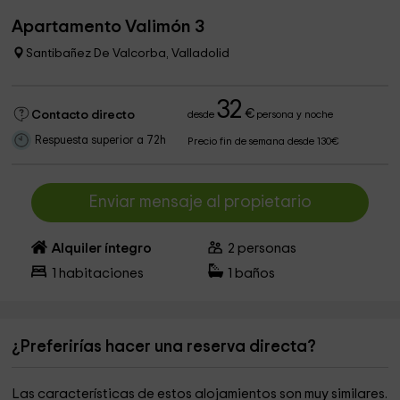
Apartamento Valimón 3
Santibañez De Valcorba, Valladolid
32
€
Contacto directo
desde
persona y noche
Respuesta superior a 72h
Precio fin de semana desde 130€
Enviar mensaje al propietario
Alquiler íntegro
2
personas
1
habitaciones
1
baños
¿Preferirías hacer una reserva directa?
Las características de estos alojamientos son muy similares.