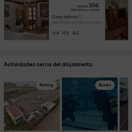
35
€
desde
persona y noche
Casa Valimón 1
Santibañez De Valcorba (Valla
4
2
2
Actividades cerca del alojamiento
Karting
Buceo