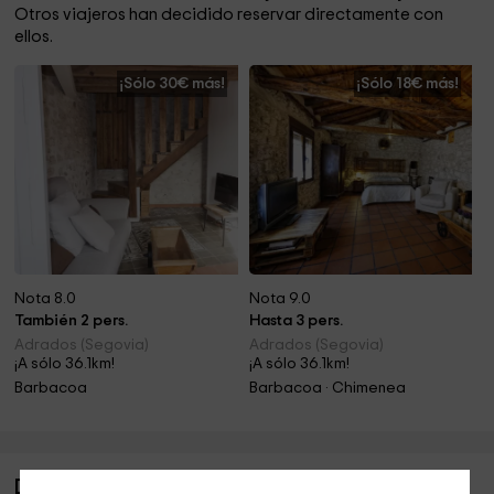
Otros viajeros han decidido reservar directamente con
ellos.
¡Sólo 30€ más!
¡Sólo 18€ más!
Nota 8.0
Nota 9.0
También 2 pers.
Hasta 3 pers.
Adrados (Segovia)
Adrados (Segovia)
¡A sólo 36.1km!
¡A sólo 36.1km!
Barbacoa
Barbacoa · Chimenea
Descripción de Apartamento Valimón 3