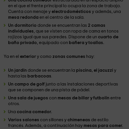
Una cocina comedor
estructurada en un espacio amplio
en el que el frente principal lo ocupa la zona de trabajo.
Cuenta con menaje y
electrodomésticos
y además, una
mesa redonda
en el centro de la sala.
Un dormitorio
donde se encuentran las
2 camas
individuales
, que se visten con ropa de cama en tonos
rojizos igual que sus paredes. Dispone de un
cuarto de
baño privado
, equipado con
bañera y toallas.
Ya en el
exterior
y como
zonas comunes
hay:
Un jardín
donde se encuentran la
piscina, el jacuzzi
y
hasta las
barbacoas
.
Un campo de golf
junto a las instalaciones deportivas
que se componen de una pista de pádel.
Una sala de juegos
con
mesas de billar y futbolín
entre
otros.
Una
cocina comedor.
Varios salones
con sillones y
chimeneas
de estilo
francés. Además, a continuación hay
mesas para comer.