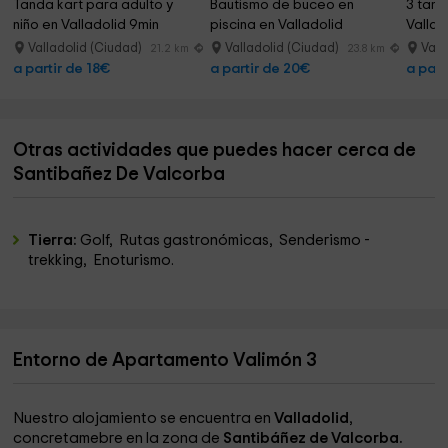
Tanda kart para adulto y 
Bautismo de buceo en 
3 tand
niño en Valladolid 9min
piscina en Valladolid 
Vallad
sábados
Valladolid (Ciudad)
Valladolid (Ciudad)
Vall
21.2 km
23.8 km
a partir de 18€
a partir de 20€
a part
Otras actividades que puedes hacer cerca de
Santibañez De Valcorba
Tierra:
Golf, Rutas gastronómicas, Senderismo -
trekking, Enoturismo.
Entorno de Apartamento Valimón 3
Nuestro alojamiento se encuentra en
Valladolid
,
concretamebre en la zona de
Santibáñez de Valcorba.