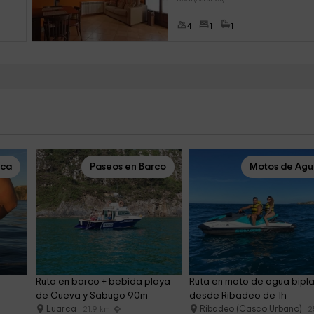
4
1
1
sca
Paseos en Barco
Motos de Ag
 
Ruta en barco + bebida playa 
Ruta en moto de agua bipla
de Cueva y Sabugo 90m
desde Ribadeo de 1h
Luarca
Ribadeo (Casco Urbano)
21.9 km
2