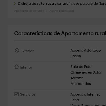
Disfruta de su
terraza
y su
jardín
, ese paisaje de flor
Apartamentos Asturias
Apartamentos Boal
Características de Apartamento rural
Acceso Asfaltado
Exterior
Jardín
Sala de Estar
Interior
Chimenea en Salón
Terraza
Microondas
Acceso a Internet
Servicios
Leña
Venta Productos Loc