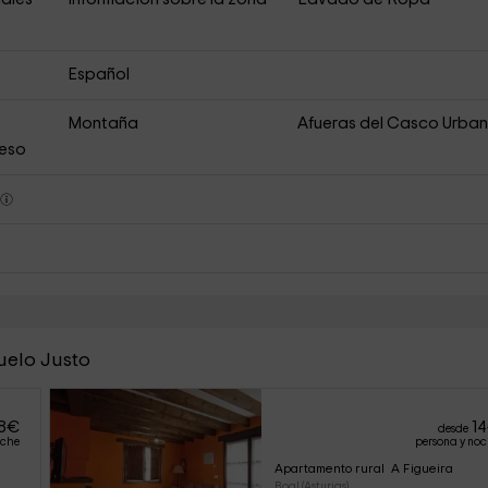
Español
Montaña
Afueras del Casco Urba
ceso
s
uelo Justo
8
€
14
desde
oche
persona y no
Apartamento rural  A Figueira
Boal (Asturias)