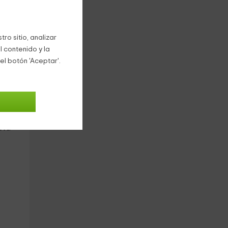
mpo
ro sitio, analizar
s
l contenido y la
el botón 'Aceptar'.
un
cta