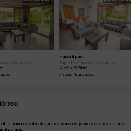
.
Hasta 5 pers.
ariego (Asturias)
Tapia De Casariego (Asturias)
m!
¡A sólo 20.5km!
rbacoa
Piscina · Barbacoa
Hórreo
ral la casa del abuelo, un precioso alojamiento cuidado en su 
mentos
más.