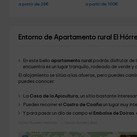
a partir de 25€
a partir de 100€
Entorno de Apartamento rural El Hórr
En este bello
apartamento rural
podrás disfrutar de 
encuentra es un lugar tranquilo, rodeado de verde y a
El alojamiento se sitúa a las afueras, pero puedes cami
puedes conocer:
La
Casa de la Apicultura
, un sitio bastante interes
Puedes recorrer el
Castro de Coaña
un lugar muy inte
Y para pasar un día de campo el
Embalse de Doiras
Casas Rurales Asturias
Casas Rurales Boal