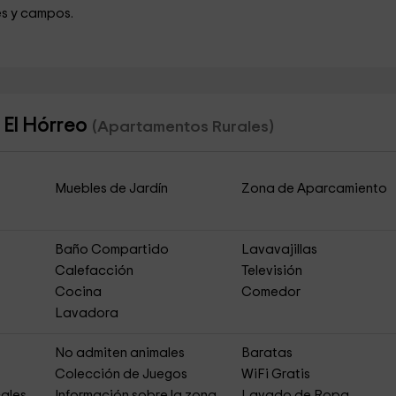
es y campos.
 El Hórreo
(Apartamentos Rurales)
Muebles de Jardín
Zona de Aparcamiento
Baño Compartido
Lavavajillas
Calefacción
Televisión
Cocina
Comedor
Lavadora
No admiten animales
Baratas
Colección de Juegos
WiFi Gratis
ales
Información sobre la zona
Lavado de Ropa