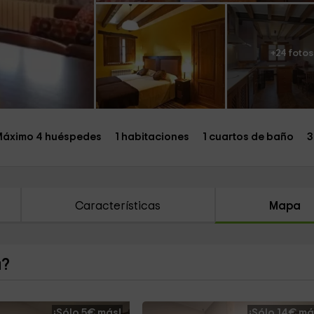
+24 fotos
áximo 4 huéspedes
1 habitaciones
1 cuartos de baño
3
Características
Mapa
a?
¡Sólo 5€ más!
¡Sólo 14€ má