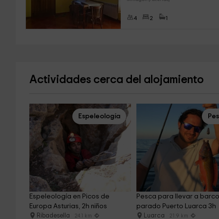
4
2
1
Actividades cerca del alojamiento
Espeleología
Pe
Espeleología en Picos de 
Pesca para llevar a barco
Europa Asturias, 2h niños
parado Puerto Luarca 3h
Ribadesella
Luarca
24.1 km
21.9 km