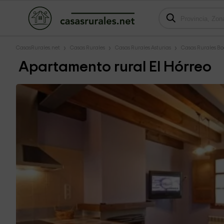
CasasRurales.net
Casas Rurales
Casas Rurales Asturias
Casas Rurales Bo
Apartamento rural El Hórreo