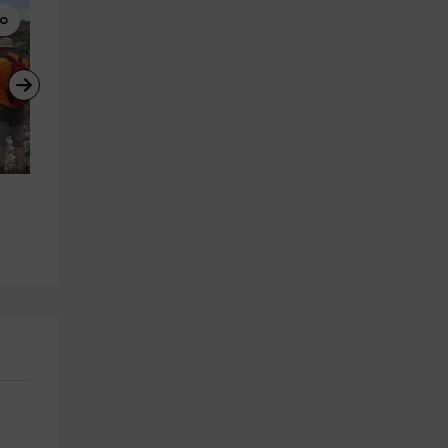
mo
BTT
BTT
Ruta en bici eléctrica desde 
Descenso en bici por la Send
Cudillero 25 km
del Oso en Asturias
Cudillero
Villanueva De Santo Adriano
26.3 km
a partir de 46€
a partir de 25€