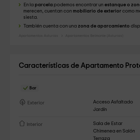
En la
parcela
podemos encontrar un
estanque o zon
merecen, cuentan con
mobiliario de exterior
como mes
siesta.
También cuenta con una
zona de aparcamiento
disp
Apartamentos Asturias
Apartamentos Belmonte (Asturias)
Características de Apartamento Protó
Bar
Acceso Asfaltado
Exterior
Jardín
Sala de Estar
Interior
Chimenea en Salón
Terraza