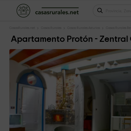
CasasRurales.net
Casas Rurales
Casas Rurales Asturias
Casas Rurales Be
Apartamento Protón - Zentral