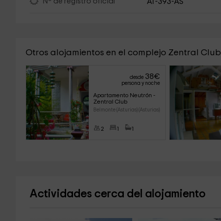
Nº de registro oficial
AT-393-AS
Otros alojamientos en el complejo Zentral Club
38
€
desde
persona y noche
Apartamento Neutrón - 
Zentral Club
Belmonte (Asturias) (Asturias)
2
1
1
Actividades cerca del alojamiento