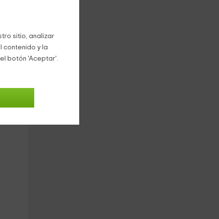
e
ro sitio, analizar
a
l contenido y la
el botón 'Aceptar'.
plia