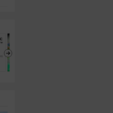
€
38
€
desde
he
persona y noche
Apartamento Electrón- 
Zentral Club
as)
Belmonte (Asturias) (Asturias)
2
1
1