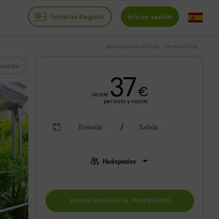
Tarjetas Regalo
Iniciar sesión
Apartamento Protón - Zentral Club
Guardar
37
€
desde
persona y noche