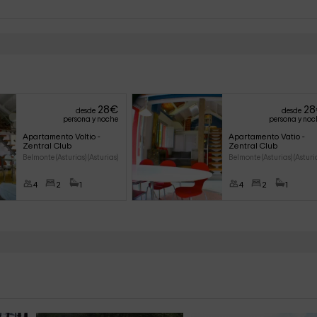
28
€
28
desde
desde
persona y noche
persona y noc
Apartamento Voltio - 
Apartamento Vatio - 
Zentral Club
Zentral Club
Belmonte (Asturias) (Asturias)
Belmonte (Asturias) (Asturi
4
2
1
4
2
1