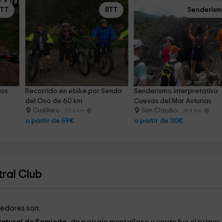
BTT
BTT
Senderis
los 
Recorrido en ebike por Senda 
Senderismo interpretativo 
del Oso de 60 km
Cuevas del Mar Asturias
Cudillero
San Claudio
26.3 km
24.9 km
a partir de 59€
a partir de 30€
ral Club
dedores son: