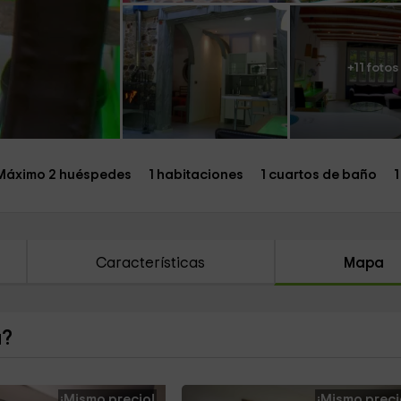
+11 fotos
Máximo 2 huéspedes
1 habitaciones
1 cuartos de baño
1
Características
Mapa
a?
¡Mismo precio!
¡Mismo preci