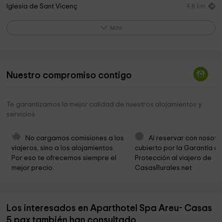
Iglesia de Sant Vicenç
4,8 km
Ayuntamiento Alins
4,8 km
Más
Pla de Nègua
5,0 km
Santa Maria de Ginestarre
5,1 km
Nuestro compromiso contigo
Ayuntamiento de Esterri de Cardós
5,1 km
Santa Eulàlia de Casa Serra
6,7 km
Te garantizamos la mejor calidad de nuestros alojamientos y
servicios
Mare de Déu del Pont
6,7 km
Sant Martí de Lladorre
6,8 km
No cargamos comisiones a los 
Al reservar con nosotr
viajeros, sino a los alojamientos. 
cubierto por la Garantía de
Cementerio municipal
6,8 km
Por eso te ofrecemos siempre el 
Protección al viajero de 
mejor precio.
CasasRurales.net
Ayuntamiento De Tavascan
6,9 km
Sant Pere de Lladrós
6,9 km
Los interesados en Aparthotel Spa Areu- Casas
Cementerio
6,9 km
5 pax también han consultado