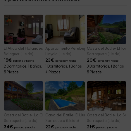
Santes Creus De Buiro
6,9 km
El Ático del Holandés
Apartamento Perebep
Casa del Batlle- El Torm
Balaguer (Lleida)
Linyola (Lleida)
Sarroqueta (Lleida)
15
€
23
€
20
€
persona y noche
persona y noche
persona y noche
2 Dormitorios, 1 Baños,
1 Dormitorios, 1 Baños,
3 Dormitorios, 1 Baños,
5 Plazas
4 Plazas
5 Plazas
Casa del Batlle- La Chenill
Casa del Batlle- El Lluma
Casa del Batlle- La Sal
Sarroqueta (Lleida)
Sarroqueta (Lleida)
Sarroqueta (Lleida)
34
€
22
€
21
€
persona y noche
persona y noche
persona y noche