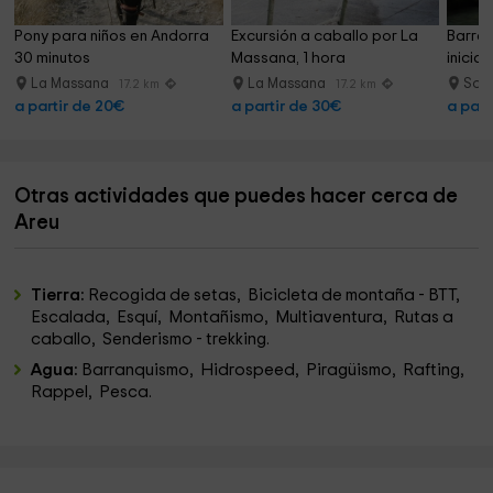
Pony para niños en Andorra 
Excursión a caballo por La 
Barran
30 minutos
Massana, 1 hora
inicia
La Massana
La Massana
Sor
17.2 km
17.2 km
a partir de 20€
a partir de 30€
a part
Otras actividades que puedes hacer cerca de
Areu
Tierra:
Recogida de setas, Bicicleta de montaña - BTT,
Escalada, Esquí, Montañismo, Multiaventura, Rutas a
caballo, Senderismo - trekking.
Agua:
Barranquismo, Hidrospeed, Piragüismo, Rafting,
Rappel, Pesca.