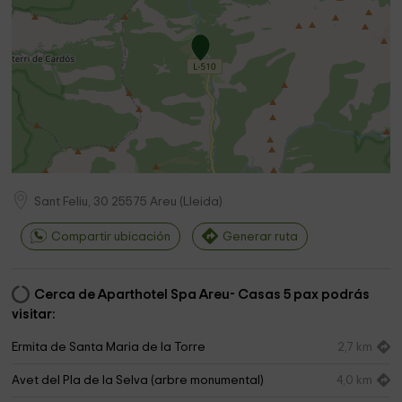
Sant Feliu, 30
25575
Areu
(
Lleida
)
Compartir ubicación
Generar ruta
Cerca de Aparthotel Spa Areu- Casas 5 pax podrás
visitar:
Ermita de Santa Maria de la Torre
2,7 km
Avet del Pla de la Selva (arbre monumental)
4,0 km