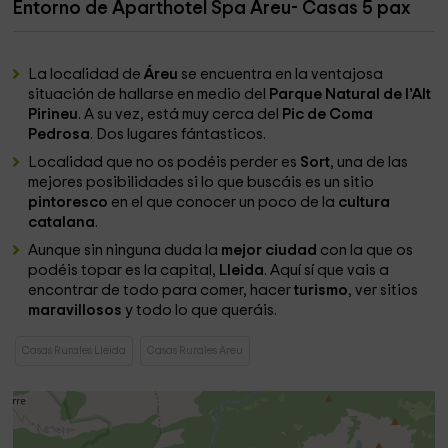
Entorno de Aparthotel Spa Areu- Casas 5 pax
La localidad de
Áreu
se encuentra en la ventajosa
situación de hallarse en medio del
Parque Natural de l’Alt
Pirineu
. A su vez, está muy cerca del
Pic de Coma
Pedrosa
. Dos lugares fántasticos.
Localidad que no os podéis perder es
Sort
, una de las
mejores posibilidades si lo que buscáis es un sitio
pintoresco
en el que conocer un poco de la
cultura
catalana
.
Aunque sin ninguna duda la
mejor ciudad
con la que os
podéis topar es la capital,
Lleida
. Aquí sí que vais a
encontrar de todo para comer, hacer
turismo
, ver sitios
maravillosos
y todo lo que queráis.
Casas Rurales Lleida
Casas Rurales Areu