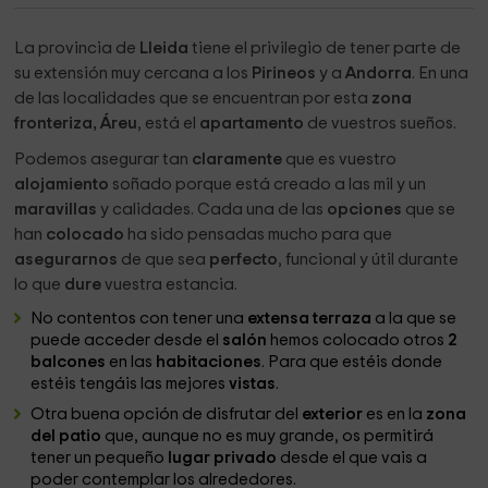
La provincia de
Lleida
tiene el privilegio de tener parte de
su extensión muy cercana a los
Pirineos
y a
Andorra
. En una
de las localidades que se encuentran por esta
zona
fronteriza,
Áreu
, está el
apartamento
de vuestros sueños.
Podemos asegurar tan
claramente
que es vuestro
alojamiento
soñado porque está creado a las mil y un
maravillas
y calidades. Cada una de las
opciones
que se
han
colocado
ha sido pensadas mucho para que
asegurarnos
de que sea
perfecto
, funcional y útil durante
lo que
dure
vuestra estancia.
No contentos con tener una
extensa terraza
a la que se
puede acceder desde el
salón
hemos colocado otros
2
balcones
en las
habitaciones
. Para que estéis donde
estéis tengáis las mejores
vistas
.
Otra buena opción de disfrutar del
exterior
es en la
zona
del patio
que, aunque no es muy grande, os permitirá
tener un pequeño
lugar privado
desde el que vais a
poder contemplar los alrededores.