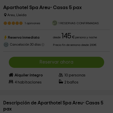
Aparthotel Spa Areu- Casas 5 pax
Areu, Lleida
1
opiniones
1 RESERVAS CONFIRMADAS
145
€
Reserva inmediata
desde
persona y noche
Cancelación 30 días
Precio fin de semana desde 200€
Reservar ahora
Alquiler íntegro
10
personas
4
habitaciones
2
baños
Descripción de Aparthotel Spa Areu- Casas 5
pax