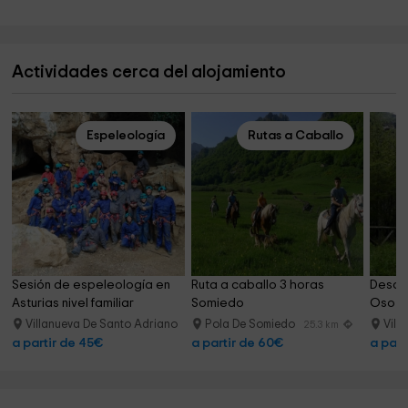
Actividades cerca del alojamiento
Espeleología
Rutas a Caballo
Sesión de espeleología en 
Ruta a caballo 3 horas 
Descen
Asturias nivel familiar
Somiedo
Oso en
Villanueva De Santo Adriano
Pola De Somiedo
Vill
18.5 km
25.3 km
a partir de 45€
a partir de 60€
a part