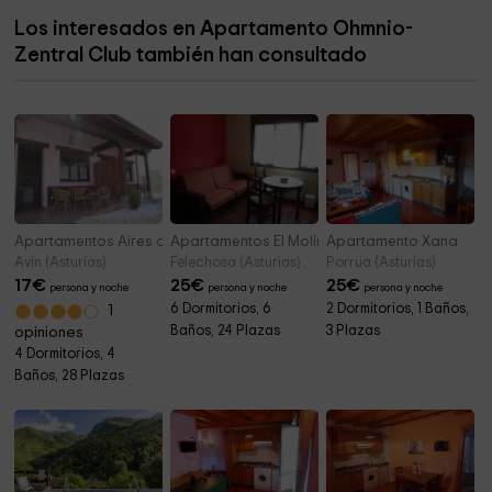
Los interesados en Apartamento Ohmnio-
Cementerio parroquial de San Martín de Lodón
4,2 km
Zentral Club también han consultado
Diocesis de Oviedo
4,2 km
Apartamentos Aires de Avín
Apartamentos El Molín d´Eloy
Apartamento Xana
Avin (Asturias)
Felechosa (Asturias)
Porrua (Asturias)
17
€
25
€
25
€
persona y noche
persona y noche
persona y noche
6 Dormitorios, 6
2 Dormitorios, 1 Baños,
1
Baños, 24 Plazas
3 Plazas
opiniones
4 Dormitorios, 4
Baños, 28 Plazas