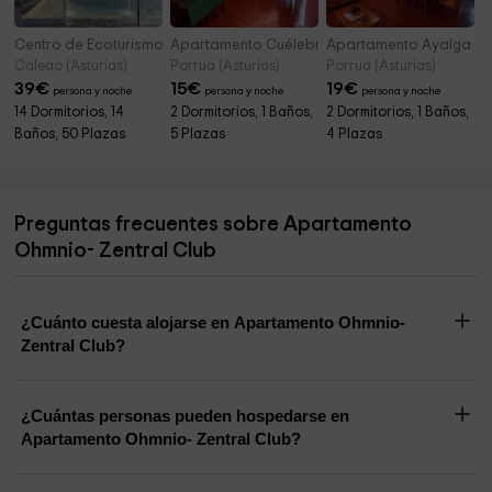
Centro de Ecoturismo Tierra del Agua
Apartamento Cuélebre
Apartamento Ayalga
Caleao (Asturias)
Porrua (Asturias)
Porrua (Asturias)
39
€
15
€
19
€
persona y noche
persona y noche
persona y noche
14 Dormitorios, 14
2 Dormitorios, 1 Baños,
2 Dormitorios, 1 Baños,
Baños, 50 Plazas
5 Plazas
4 Plazas
Preguntas frecuentes sobre Apartamento
Ohmnio- Zentral Club
¿Cuánto cuesta alojarse en Apartamento Ohmnio-
Zentral Club?
¿Cuántas personas pueden hospedarse en
Apartamento Ohmnio- Zentral Club?