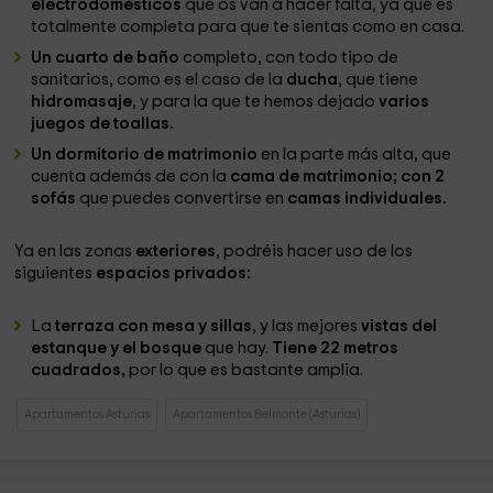
electrodomésticos
que os van a hacer falta, ya que es
totalmente completa para que te sientas como en casa.
Un cuarto de baño
completo, con todo tipo de
sanitarios, como es el caso de la
ducha
, que tiene
hidromasaje
, y para la que te hemos dejado
varios
juegos de toallas.
Un dormitorio de matrimonio
en la parte más alta, que
cuenta además de con la
cama de matrimonio; con 2
sofás
que puedes convertirse en
camas individuales.
Ya en las zonas
exteriores
, podréis hacer uso de los
siguientes
espacios privados:
La
terraza con mesa y sillas
, y las mejores
vistas del
estanque y el bosque
que hay.
Tiene 22 metros
cuadrados,
por lo que es bastante amplia.
Apartamentos Asturias
Apartamentos Belmonte (Asturias)