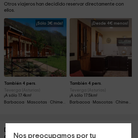
Otros viajeros han decidido reservar directamente con
ellos.
¡Sólo 3€ más!
¡Desde 4€ menos!
También 4 pers.
También 4 pers.
Teverga (Asturias)
Teverga (Asturias)
¡A sólo 17.4km!
¡A sólo 17.5km!
Barbacoa · Mascotas · Chimenea · Jacuzzi
Barbacoa · Mascotas · Chimenea · Jacuzzi
Descripción de Apartamento Ohmnio- Zentral
Nos preocupamos por tu
Club