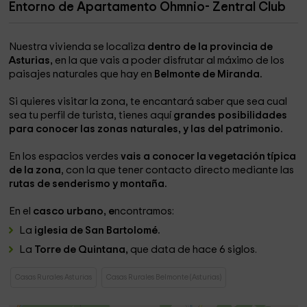
Entorno de Apartamento Ohmnio- Zentral Club
Nuestra vivienda se localiza
dentro de la provincia de
Asturias,
en la que vais a poder disfrutar al máximo de los
paisajes naturales que hay en
Belmonte de Miranda.
Si quieres visitar la zona, te encantará saber que sea cual
sea tu perfil de turista, tienes aquí
grandes posibilidades
para conocer las zonas naturales, y las del patrimonio.
En los espacios verdes
vais a conocer la vegetación típica
de la zona
, con la que tener contacto directo mediante las
rutas de senderismo y montaña.
En el
casco urbano, e
ncontramos:
La
iglesia de San Bartolomé.
La
Torre de Quintana,
que data de hace 6 siglos.
Casas Rurales Asturias
Casas Rurales Belmonte (Asturias)