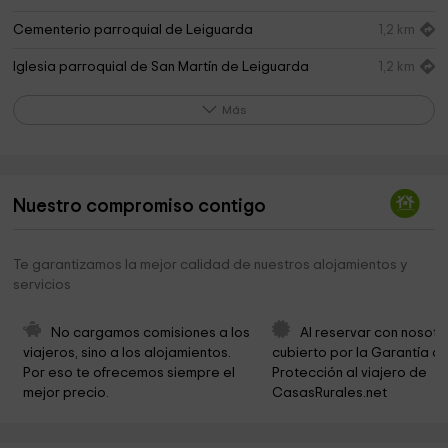
Cementerio parroquial de Leiguarda
1,2 km
Iglesia parroquial de San Martín de Leiguarda
1,2 km
Cementerio parroquial de Belmonte
3,3 km
Más
Cementerio parroquial de Antoñana
3,7 km
Iglesia Santa María de la Nieves
3,9 km
Nuestro compromiso contigo
Parroquia de San Julián de Belmonte
3,9 km
Ayuntamiento De Grado
3,9 km
Te garantizamos la mejor calidad de nuestros alojamientos y
servicios
Oficina de Turismo de Belmonte
3,9 km
Aula del Oro Biblioteca
3,9 km
No cargamos comisiones a los 
Al reservar con nosotr
viajeros, sino a los alojamientos. 
cubierto por la Garantía de
Parroquia de San Martín de Lodón
4,0 km
Por eso te ofrecemos siempre el 
Protección al viajero de 
mejor precio.
CasasRurales.net
La Casa del Lobo
4,0 km
Ayuntamiento de Belmonte de Miranda
4,1 km