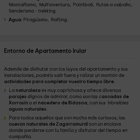
Montañismo, Multiaventura, Paintball, Rutas a caballo,
Senderismo - trekking.
Agua:
Piragüismo, Rafting.
Entorno de Apartamento Irular
Además de disfrutar con los tuyos del apartamento y sus
instalaciones, podréis salir fuera y ralizar un montón de
actividades para completar vuestro tiempo libre.
La
naturaleza
es muy caprichosa y ofrece diversos
parajes
dignos de admirar, como son las c
ascadas de
Xorroxín
o el
nacedero de Bidasoa
, con sus inbreíbles
aguas naturales.
Para todos aquellos que son mucho más curiosos, las
cuevas naturales de Zagarramurdi
son un enclave
donde perderse con tu famiia y disfrutar del tiempo en
compañía.