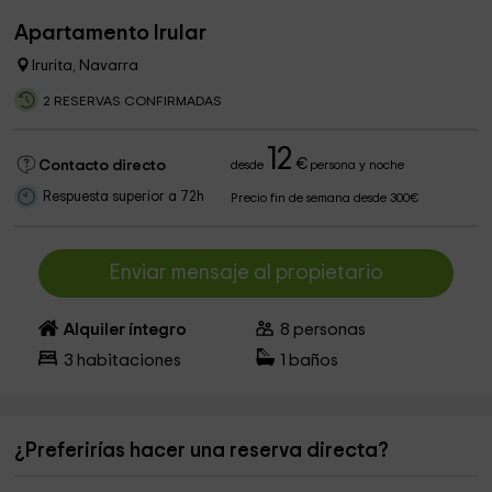
Apartamento Irular
Irurita, Navarra
2 RESERVAS CONFIRMADAS
12
€
Contacto directo
desde
persona y noche
Respuesta superior a 72h
Precio fin de semana desde 300€
Enviar mensaje al propietario
Alquiler íntegro
8
personas
3
habitaciones
1
baños
¿Preferirías hacer una reserva directa?