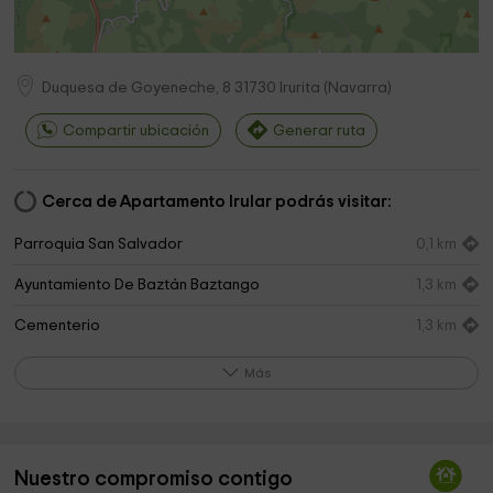
Duquesa de Goyeneche, 8
31730
Irurita
(
Navarra
)
Compartir ubicación
Generar ruta
Cerca de Apartamento Irular podrás visitar:
Parroquia San Salvador
0,1 km
Ayuntamiento De Baztán Baztango
1,3 km
Cementerio
1,3 km
Parroquia de la Asuncion
1,7 km
Más
Parroquia Santa María
1,8 km
Ermita de San Marcial
2,2 km
Nuestro compromiso contigo
Parroquia de San Lorenzo
2,4 km