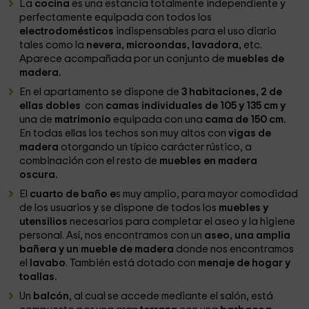
La
cocina
es una estancia totalmente independiente y
perfectamente equipada con todos los
electrodomésticos
indispensables para el uso diario
tales como la
nevera, microondas, lavadora,
etc.
Aparece acompañada por un conjunto de
muebles de
madera.
En el apartamento se dispone de
3 habitaciones, 2 de
ellas dobles
con
camas individuales de 105 y 135 cm y
una de
matrimonio
equipada con una
cama de 150 cm.
En todas ellas los techos son muy altos con
vigas de
madera
otorgando un típico carácter rústico, a
combinación con el resto de
muebles en madera
oscura.
El
cuarto de baño e
s muy amplio, para mayor comodidad
de los usuarios y se dispone de todos los
muebles y
utensilios
necesarios para completar el aseo y la higiene
personal. Así, nos encontramos con un
aseo, una amplia
bañera y un mueble de madera
donde nos encontramos
el
lavabo
. También está dotado con
menaje de hogar y
toallas.
Un
balcón
, al cual se accede mediante el salón, está