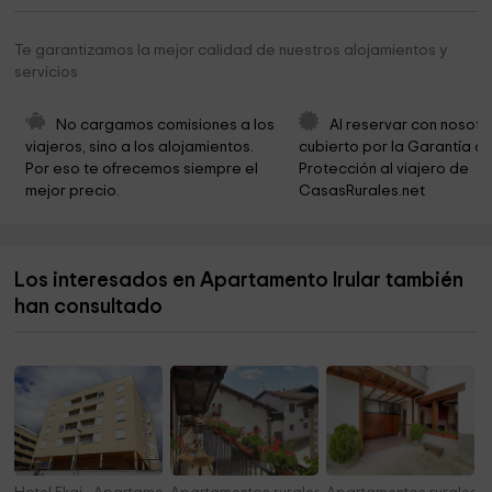
Museo Etnográfico Baztán
2,7 km
Te garantizamos la mejor calidad de nuestros alojamientos y
servicios
Parroquia de Santiago
3,0 km
Church Elizondo
3,0 km
No cargamos comisiones a los 
Al reservar con nosotr
viajeros, sino a los alojamientos. 
cubierto por la Garantía de
Ayuntamiento de Baztán
3,0 km
Por eso te ofrecemos siempre el 
Protección al viajero de 
mejor precio.
CasasRurales.net
Plaza Buru
3,0 km
Ermita de San Pedro
3,2 km
Los interesados en Apartamento Irular también
Ermita de Santa Engracia
3,2 km
han consultado
Cementerio de elizondo
3,4 km