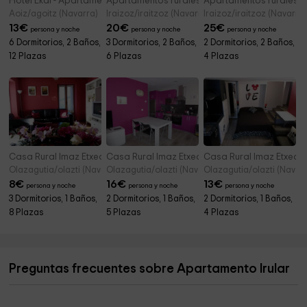
Hotel Ekai - Apartamentos Aoiz
Apartamentos rurales Etxeberría II
Apartamentos rurales Etx
Aoiz/agoitz (Navarra)
Iraizoz/iraitzoz (Navarra)
Iraizoz/iraitzoz (Navarra)
13
€
20
€
25
€
persona y noche
persona y noche
persona y noche
6 Dormitorios, 2 Baños,
3 Dormitorios, 2 Baños,
2 Dormitorios, 2 Baños,
12 Plazas
6 Plazas
4 Plazas
Casa Rural Imaz Etxea-Urbasa- Urbasa
Casa Rural Imaz Etxea-Urbasa- Andía
Casa Rural Imaz Etxea-
Olazagutia/olazti (Navarra)
Olazagutia/olazti (Navarra)
Olazagutia/olazti (Navar
8
€
16
€
13
€
persona y noche
persona y noche
persona y noche
3 Dormitorios, 1 Baños,
2 Dormitorios, 1 Baños,
2 Dormitorios, 1 Baños,
8 Plazas
5 Plazas
4 Plazas
Preguntas frecuentes sobre Apartamento Irular