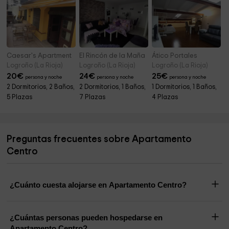
Caesar's Apartment
El Rincón de la Maña
Ático Portales
Logroño (La Rioja)
Logroño (La Rioja)
Logroño (La Rioja)
20
€
24
€
25
€
persona y noche
persona y noche
persona y noche
2 Dormitorios, 2 Baños,
2 Dormitorios, 1 Baños,
1 Dormitorios, 1 Baños,
5 Plazas
7 Plazas
4 Plazas
Preguntas frecuentes sobre Apartamento
Centro
¿Cuánto cuesta alojarse en Apartamento Centro?
¿Cuántas personas pueden hospedarse en
Apartamento Centro?