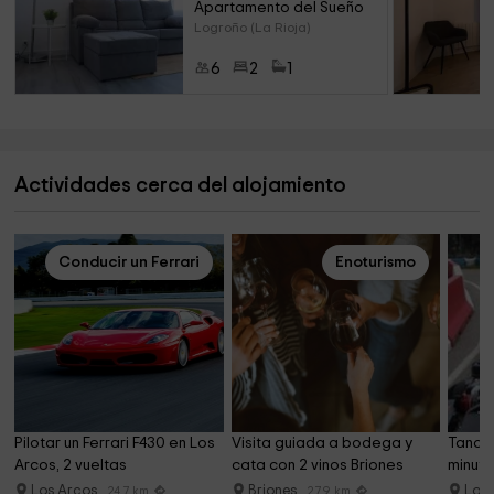
Apartamento del Sueño
Al encontrarse en el centro y encontrarse rodeado de
Logroño (La Rioja)
todos los servicios, será el lugar perfecto para disfrutar de
unas vacaciones!!!
6
2
1
Actividades cerca del alojamiento
Conducir un Ferrari
Enoturismo
Pilotar un Ferrari F430 en Los 
Visita guiada a bodega y 
Tanda 
Arcos, 2 vueltas
cata con 2 vinos Briones
minuto
Los Arcos
Briones
Log
24.7 km
27.9 km