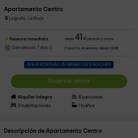
Apartamento Centro
Logroño, La Rioja
41
€
Reserva inmediata
desde
persona y noche
Cancelación 7 días
Precio fin de semana desde 660€
¡15% SI RESERVAS UN MÍNIMO DE 5 NOCHES!
Reservar ahora
Alquiler íntegro
8
personas
3
habitaciones
1
baños
Descripción de Apartamento Centro