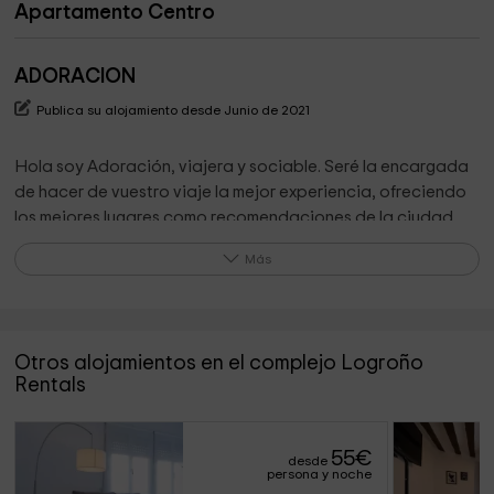
Apartamento Centro
ADORACION
Publica su alojamiento desde Junio de 2021
Hola soy Adoración, viajera y sociable. Seré la encargada
de hacer de vuestro viaje la mejor experiencia, ofreciendo
los mejores lugares como recomendaciones de la ciudad.
Más
¡¡Estaré disponible para lo que podáis necesitar!!!
Lo que destaca el propietario de su alojamiento
Otros alojamientos en el complejo Logroño
Encontrará un espacio amplio y con un diseño atractivo,
Rentals
especialmente pensado para familias o grupos grandes.
55
€
desde
¿Que se puede hacer en los alrededores?
persona y noche