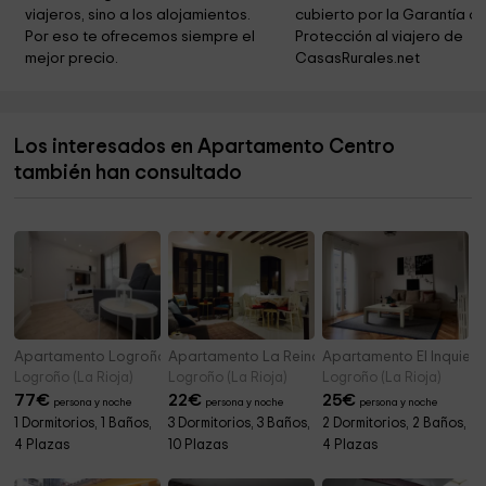
Iglesia Santa Maria
8,8 km
viajeros, sino a los alojamientos. 
cubierto por la Garantía de
Por eso te ofrecemos siempre el 
Protección al viajero de 
Camino Natural del Ebro GR 99
8,8 km
mejor precio.
CasasRurales.net
Vianako Udaletxea
8,8 km
Ayuntamiento de Fuenmayor
8,9 km
Los interesados en Apartamento Centro
Plaza de Tresses
8,9 km
también han consultado
Iglesia de San Pedro
8,9 km
Apartamento Logroño Catedral
Apartamento La Reinalda
Apartamento El Inquieto
Logroño (La Rioja)
Logroño (La Rioja)
Logroño (La Rioja)
77
€
22
€
25
€
persona y noche
persona y noche
persona y noche
1 Dormitorios, 1 Baños,
3 Dormitorios, 3 Baños,
2 Dormitorios, 2 Baños,
4 Plazas
10 Plazas
4 Plazas