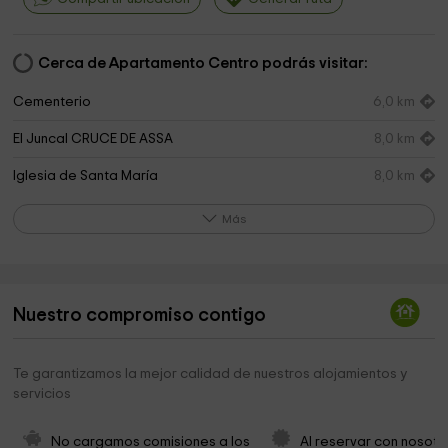
Cerca de Apartamento Centro podrás visitar:
Cementerio
6,0 km
El Juncal CRUCE DE ASSA
8,0 km
Iglesia de Santa María
8,0 km
Cementerio
8,2 km
Más
Fuente le los siete caños
8,6 km
Cementerio
8,6 km
Nuestro compromiso contigo
Fuenmayor Emisora de Radio
8,6 km
Obispado De La Diocesis De Calahorra La Calzada
8,7 km
Te garantizamos la mejor calidad de nuestros alojamientos y
Y Logroño
servicios
Ermita de San Martín
8,8 km
No cargamos comisiones a los 
Al reservar con nosotr