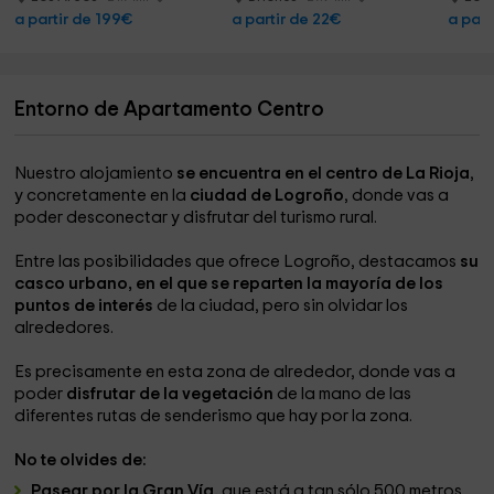
a partir de 199€
a partir de 22€
a part
Entorno de Apartamento Centro
Nuestro alojamiento
se encuentra en el centro de La Rioja
,
y concretamente en la
ciudad de Logroño
, donde vas a
poder desconectar y disfrutar del turismo rural.
Entre las posibilidades que ofrece Logroño, destacamos
su
casco urbano, en el que se reparten la mayoría de los
puntos de interés
de la ciudad, pero sin olvidar los
alrededores.
Es precisamente en esta zona de alrededor, donde vas a
poder
disfrutar de la vegetación
de la mano de las
diferentes rutas de senderismo que hay por la zona.
No te olvides de:
Pasear por la Gran Vía,
que está a tan sólo 500 metros