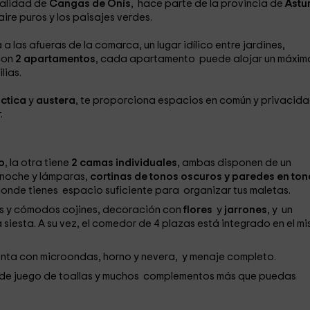
calidad de
Cangas de Onís
, hace parte de la provincia de
Astu
ire puros y los paisajes verdes.
las afueras de la comarca, un lugar idílico entre jardines,
con
2 apartamentos
, cada apartamento puede alojar un máxim
lias.
ctica
y
austera
, te proporciona espacios en común y privacida
.
o
, la otra tiene
2 camas individuales
, ambas disponen de un
noche y lámparas,
cortinas de tonos oscuros y paredes en ton
nde tienes espacio suficiente para organizar tus maletas.
les y cómodos cojines, decoración con
flores
y
jarrones
, y un
siesta. A su vez, el comedor de 4 plazas está integrado en el m
uenta con microondas, horno y nevera, y menaje completo.
e de juego de toallas y muchos complementos más que puedas