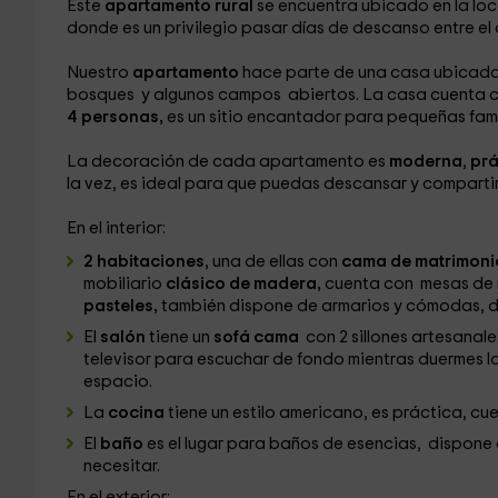
Este
apartamento rural
se encuentra ubicado en la lo
donde es un privilegio pasar días de descanso entre el a
Nuestro
apartamento
hace parte de una casa ubicada a 
bosques y algunos campos abiertos. La casa cuenta 
4 personas,
es un sitio encantador para pequeñas fami
La decoración de cada apartamento es
moderna
,
prá
la vez, es ideal para que puedas descansar y compartir
En el interior:
2 habitaciones
, una de ellas con
cama de matrimoni
mobiliario
clásico de madera,
cuenta con mesas de 
pasteles,
también dispone de armarios y cómodas, do
El
salón
tiene un
sofá cama
con 2 sillones artesana
televisor para escuchar de fondo mientras duermes la 
espacio.
La
cocina
tiene un estilo americano, es práctica, c
El
baño
es el lugar para baños de esencias, dispon
necesitar.
En el exterior: