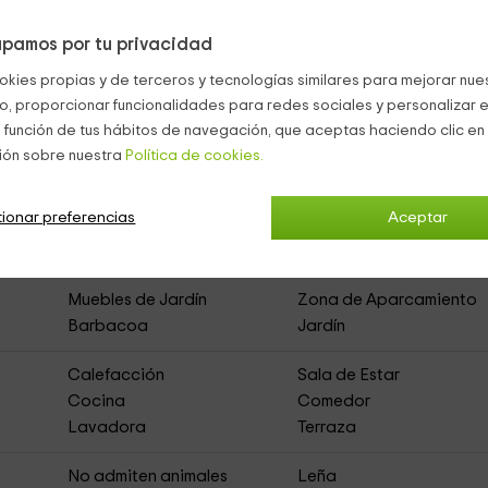
 donde estarás a gusto en c
ada mueble artesanal del jardín
, fl
pamos por tu privacidad
okies propias y de terceros y tecnologías similares para mejorar nuest
ire libre y disfrutar de la
barbacoa
y su
terraza.
co, proporcionar funcionalidades para redes sociales y personalizar e
 función de tus hábitos de navegación, que aceptas haciendo clic en 
ión sobre nuestra
Política de cookies.
ionar preferencias
Aceptar
s Cuartes
(Apartamentos Rurales)
Muebles de Jardín
Zona de Aparcamiento
Barbacoa
Jardín
Calefacción
Sala de Estar
Cocina
Comedor
Lavadora
Terraza
s
No admiten animales
Leña