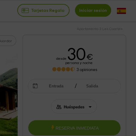
Tarjetas Regalo
Iniciar sesión
Apartamento 3 Les Cuartes
Guardar
30
€
desde
persona y noche
3
opiniones
RESERVA INMEDIATA