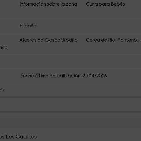
Información sobre la zona
Cuna para Bebés
Español
Afueras del Casco Urbano
Cerca de Río, Pantano...
ceso
Fecha última actualización: 21/04/2026
s
os Les Cuartes