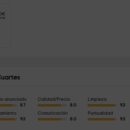
0
€
oche
Cuartes
a lo anunciado
Calidad/Precio
Limpieza
8.7
8.0
9.3
amiento
Comunicación
Puntualidad
9.3
8.0
9.3