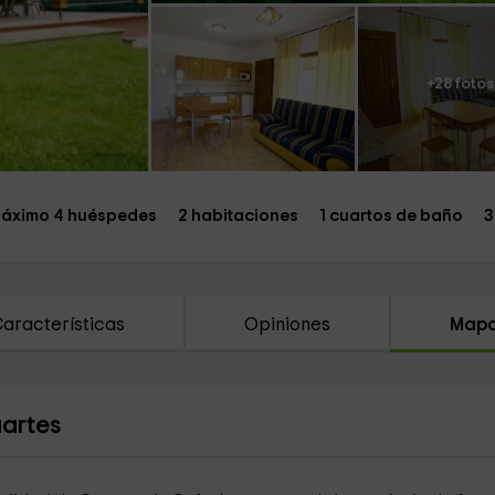
+28 fotos
áximo 4 huéspedes
2 habitaciones
1 cuartos de baño
3
aracterísticas
Opiniones
Map
artes