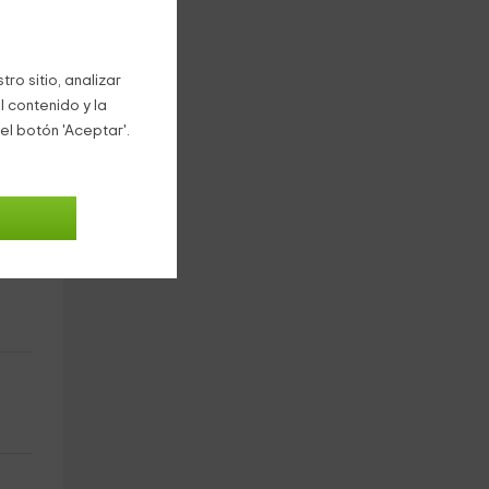
ores
ro sitio, analizar
l contenido y la
el botón 'Aceptar'.