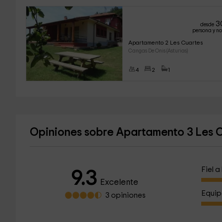
3
desde
persona y n
Apartamento 2 Les Cuartes
Cangas De Onis (Asturias)
4
2
1
Opiniones sobre Apartamento 3 Les 
Fiel 
9.3
Excelente
Equip
3 opiniones