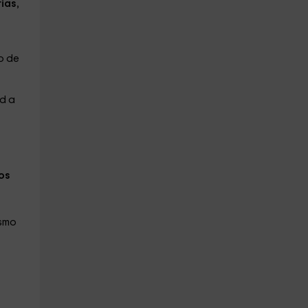
rias
,
o de
d a
os
ismo