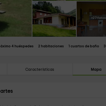
+27 fotos
áximo 4 huéspedes
2 habitaciones
1 cuartos de baño
3
Características
Mapa
artes