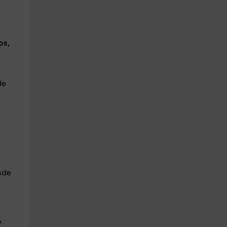
os
,
de
esde
.