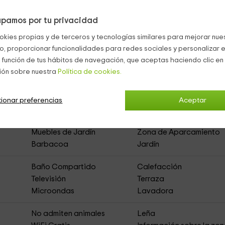
pamos por tu privacidad
ta, explorar y cocinar en compañía.
okies propias y de terceros y tecnologías similares para mejorar nuest
co, proporcionar funcionalidades para redes sociales y personalizar e
 función de tus hábitos de navegación, que aceptas haciendo clic en 
ión sobre nuestra
Política de cookies.
s Cuartes
(Apartamentos Rurales)
ionar preferencias
Aceptar
Muebles de Jardín
Zona de Aparcamiento
Barbacoa
Jardín
Baño Compartido
Calefacción
Televisión
Terraza
Microondas
Lavadora
No admiten animales
Leña