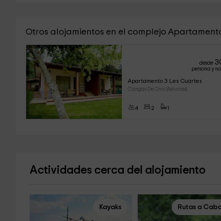
Otros alojamientos en el complejo Apartament
3
desde
persona y n
Apartamento 3 Les Cuartes
Cangas De Onis (Asturias)
4
2
1
Actividades cerca del alojamiento
Kayaks
Rutas a Caba