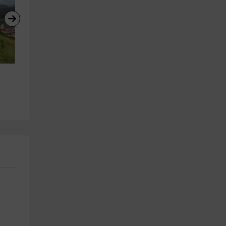
Vía ferrata Desfiladero de los 
Descenso del Sella en canoa
Bayos + 4 tirolinas
16km, 4 horas
Puente Vidosa
Ribadesella
16.4 km
13.6 km
a partir de 60€
a partir de 35€