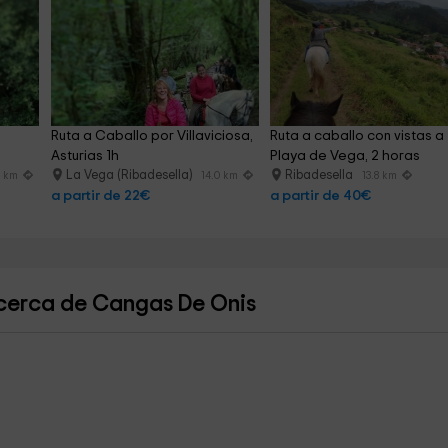
Ruta a Caballo por Villaviciosa, 
Ruta a caballo con vistas a 
Asturias 1h
Playa de Vega, 2 horas
La Vega (Ribadesella)
Ribadesella
0 km
14.0 km
13.8 km
a partir de 22€
a partir de 40€
 cerca de Cangas De Onis