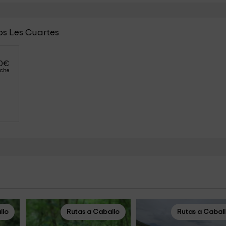
os Les Cuartes
0
€
oche
llo
Rutas a Caballo
Rutas a Cabal