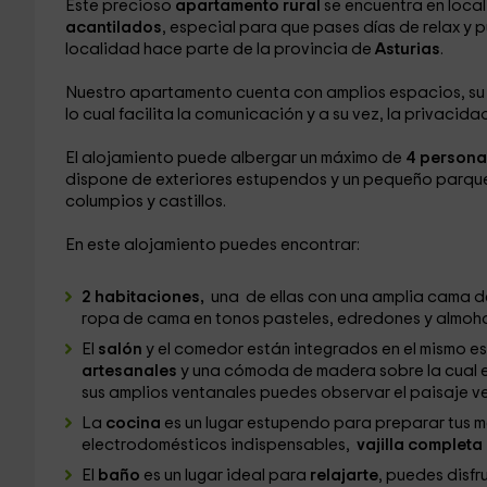
Este precioso
apartamento rural
se encuentra en loca
acantilados
, especial para que pases días de relax y 
localidad hace parte de la provincia de
Asturias
.
Nuestro apartamento cuenta con amplios espacios, su d
lo cual facilita la comunicación y a su vez, la privacidad
El alojamiento puede albergar un máximo de
4 persona
dispone de exteriores estupendos y un pequeño parque 
columpios y castillos.
En este alojamiento puedes encontrar:
2 habitaciones,
una de ellas con una amplia cama de
ropa de cama en tonos pasteles, edredones y almoha
El
salón
y el comedor están integrados en el mismo e
artesanales
y una cómoda de madera sobre la cual es
sus amplios ventanales puedes observar el paisaje v
La
cocina
es un lugar estupendo para preparar tus m
electrodomésticos indispensables,
vajilla completa
El
baño
es un lugar ideal para
relajarte
, puedes disfr