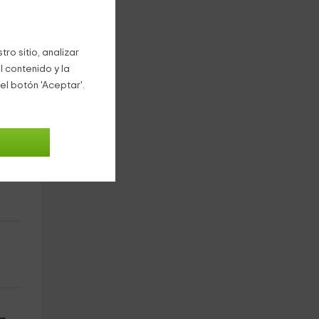
ro sitio, analizar
l contenido y la
el botón 'Aceptar'.