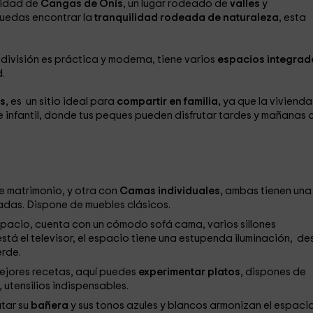
lidad de
Cangas de Onís
, un lugar rodeado de
valles
y
puedas encontrar la
tranquilidad rodeada de naturaleza
, esta
ivisión es práctica y moderna, tiene varios
espacios integrad
.
s
, es un sitio ideal para
compartir en familia,
ya que la vivienda
infantil, donde tus peques pueden disfrutar tardes y mañanas 
 matrimonio, y otra con
Camas individuales,
ambas tienen una
das. Dispone de muebles clásicos.
spacio, cuenta con un cómodo sofá cama, varios sillones
tá el televisor, el espacio tiene una estupenda iluminación, d
erde.
ejores recetas, aquí puedes
experimentar platos
, dispones de
, utensilios indispensables.
utar su
bañera
y sus tonos azules y blancos armonizan el espacio