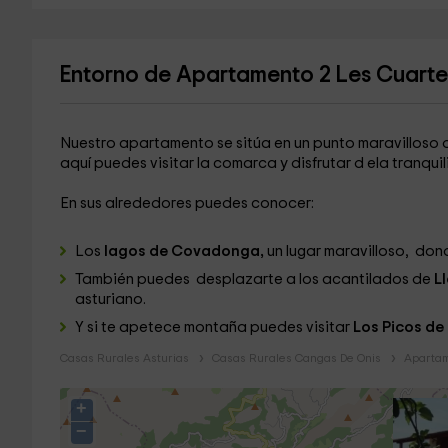
Entorno de Apartamento 2 Les Cuarte
Nuestro apartamento se sitúa en un punto maravilloso d
aquí puedes visitar la comarca y disfrutar d ela tranquil
En sus alrededores puedes conocer:
Los
lagos de Covadonga,
un lugar maravilloso, don
También puedes desplazarte a los acantilados de
L
asturiano.
Y si te apetece montaña puedes visitar
Los Picos de
Casas Rurales Asturias
Casas Rurales Cangas De Onis
Apartam
+
−