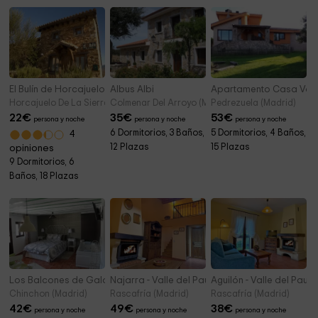
El Bulín de Horcajuelo
Albus Albi
Apartamento Casa Var
Horcajuelo De La Sierra (Madrid)
Colmenar Del Arroyo (Madrid)
Pedrezuela (Madrid)
22
€
35
€
53
€
persona y noche
persona y noche
persona y noche
6 Dormitorios, 3 Baños,
5 Dormitorios, 4 Baños,
4
12 Plazas
15 Plazas
opiniones
9 Dormitorios, 6
Baños, 18 Plazas
Los Balcones de Galaz
Najarra - Valle del Paular
Aguilón - Valle del Paula
Chinchon (Madrid)
Rascafría (Madrid)
Rascafría (Madrid)
42
€
49
€
38
€
persona y noche
persona y noche
persona y noche