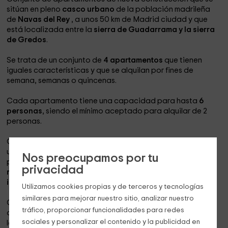
sitúan en pleno
casco urbano
de la población madrileña
de
Navas del Rey
, a unos 50 km de Madrid ciudad y que
está localizada entre la
sierra de Guadarrama y la sierra
de Gredos
.
Se trata de un conjunto de
4 apartamentos
que tienen
iguales características y que se alquilan por fines de
semana, semanas o quincenas.
Cada apartamento tiene una capacidad para hasta
6
personas
, siendo el mínimo aceptado para alquilar de 2
personas.
Cuentan con un
salón
equipado con
televisor
y
sillones
,
una
cocina
completa con
barra americana
, un
baño
con
Nos preocupamos por tu
plato de ducha y
3 dormitorios
, 1 con
una cama de
privacidad
matrimonio
y 2 dormitorios con
un par de camas
individuales
.
Utilizamos cookies propias y de terceros y tecnologías
similares para mejorar nuestro sitio, analizar nuestro
Cuenta con conexión a internet mediante
WIFI
en todos los
tráfico, proporcionar funcionalidades para redes
apartamentos y dispone de
teléfono
público para uso de
sociales y personalizar el contenido y la publicidad en
los huéspedes.