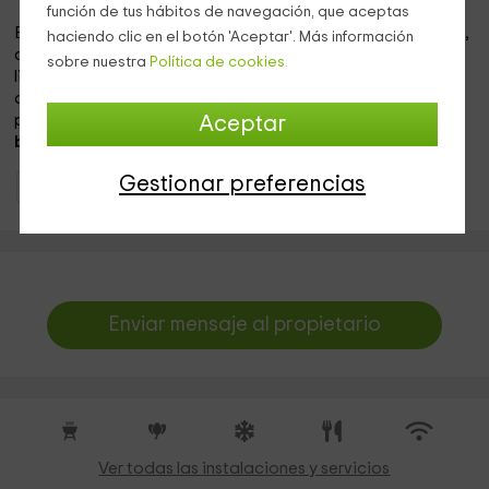
función de tus hábitos de navegación, que aceptas
En el
exterior
de la casa encontramos un gran
patio
solado,
haciendo clic en el botón 'Aceptar'. Más información
con varios árboles y flores, donde poder disfrutar de aire
sobre nuestra
Política de cookies.
libre y que además cuenta con varias zonas de
merendero
donde encontramos mesas camperas en las cuales
podemos degustar los productos que preparemos en su
Aceptar
barbacoa
.
Gestionar preferencias
Apartamentos Madrid
Apartamentos Navas Del Rey
Enviar mensaje al propietario
Ver todas las instalaciones y servicios