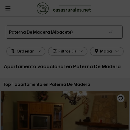
CasasRurales.net
Casas Rurales
Apartamentos
Apartamentos Castilla La
Mancha
Apartamentos Albacete
Apartamentos Paterna De Madera
Apartamento de alquiler en Paterna De Madera
Paterna De Madera (Albacete)
Ordenar
Filtros (1)
Mapa
Apartamento vacacional en Paterna De Madera
Ordenar por:
Top 1 apartamento en Paterna De Madera