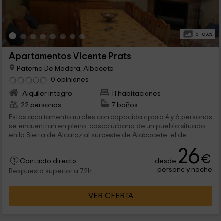
15 Fotos
Apartamentos Vicente Prats
Paterna De Madera, Albacete
0 opiniones
Alquiler íntegro
11 habitaciones
22 personas
7 baños
Estos apartamento rurales con capacida dpara 4 y 6 personas
se encuentran en pleno casco urbano de un pueblo situado
en la Sierra de Alcaraz al suroeste de Alabacete, el de
Paterna del Mmadera. Se trata de 4 apartamentos que
26
cuentan con todo aquello que podáis neceistar para que
€
desde
vuestros días por la comarca seán ideales.
Contacto directo
persona y noche
Respuesta superior a 72h
VER OFERTA