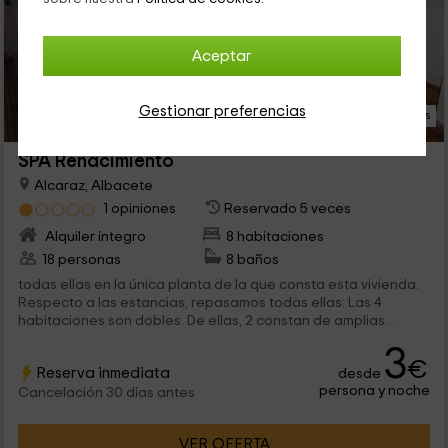
Aceptar
Gestionar preferencias
34 Fotos
SPA Renacimiento
Alcaraz, Albacete
1 opiniones
Reservado 5 veces
Alquiler íntegro
8 habitaciones
18 personas
8 baños
todas ellas en la única planta de la que consta esta vivienda.
Respecto a las estancias, repasamos todas ellas: Las 4
habitaciones son dobles. De ellas, 2 constan de amplias
camas...
3
€
Reserva inmediata
desde
persona y noche
Cancelación 30 días antes
VER OFERTA