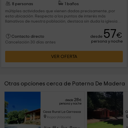
8 personas
1 baños
múltiples actividades que vienen dadas precisamente, por
esta ubicación. Respecto a los puntos de interés más
llamativos de nuestra población, destaca sin duda la iglesia
de Santa...
57
€
desde
Contacto directo
persona y noche
Cancelación 30 días antes
VER OFERTA
Otras opciones cerca de Paterna De Madera
28
desde
€
persona y noche
Casa Rural La Carrasca
C
Riopar (Albacete)