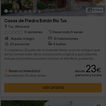
37 Fotos
Casas de Piedra Batán Río Tus
Tus, Albacete
0 opiniones
Reservado 5 veces
Alquiler íntegro
10 habitaciones
20 personas
5 baños
2 completos. El patio de la vivienda tiene un pozo antiguo que
se ha conservado de la construcción original y que además
incluye una barbacoa para cocinar al aire libre, pudiendo
disfrutar...
23
€
Reserva inmediata
desde
persona y noche
Cancelación 30 días antes
VER OFERTA