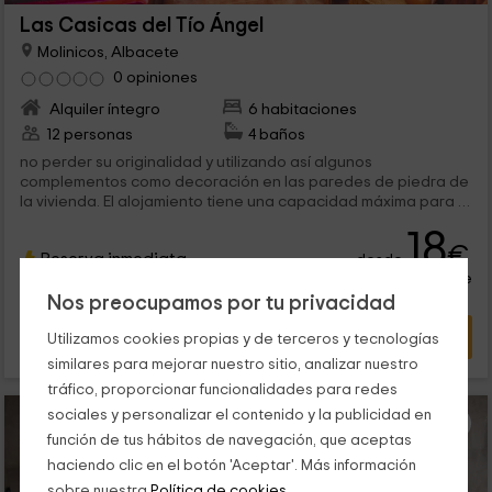
Las Casicas del Tío Ángel
Molinicos, Albacete
0 opiniones
Alquiler íntegro
6 habitaciones
12 personas
4 baños
no perder su originalidad y utilizando así algunos
complementos como decoración en las paredes de piedra de
la vivienda. El alojamiento tiene una capacidad máxima para 8
personas,...
18
€
Reserva inmediata
desde
persona y noche
Cancelación 30 días antes
Nos preocupamos por tu privacidad
VER OFERTA
Utilizamos cookies propias y de terceros y tecnologías
similares para mejorar nuestro sitio, analizar nuestro
tráfico, proporcionar funcionalidades para redes
sociales y personalizar el contenido y la publicidad en
función de tus hábitos de navegación, que aceptas
haciendo clic en el botón 'Aceptar'. Más información
sobre nuestra
Política de cookies.