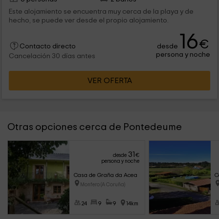
Este alojamiento se encuentra muy cerca de la playa y de
hecho, se puede ver desde el propio alojamiento.
16
€
desde
Contacto directo
persona y noche
Cancelación 30 días antes
VER OFERTA
Otras opciones cerca de Pontedeume
31
desde
€
persona y noche
Casa de Graña da Acea
C
Monfero (A Coruña)
24
9
9
14km