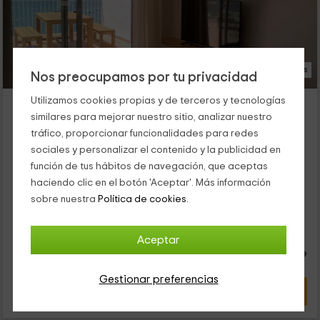
21 Fotos
Nos preocupamos por tu privacidad
OK The Way- Perbes Playa
Utilizamos cookies propias y de terceros y tecnologías
similares para mejorar nuestro sitio, analizar nuestro
Pontedeume, A Coruña
tráfico, proporcionar funcionalidades para redes
0 opiniones
sociales y personalizar el contenido y la publicidad en
Alquiler íntegro
2 habitaciones
función de tus hábitos de navegación, que aceptas
6 personas
1 baños
haciendo clic en el botón 'Aceptar'. Más información
Estamos frente a la playa de Boebre, a la que te va a costar
sobre nuestra
Política de cookies.
llegar apenas un minuto andando.
40
€
Aceptar
desde
Contacto directo
persona y noche
Respuesta superior a 72h
Gestionar preferencias
VER OFERTA