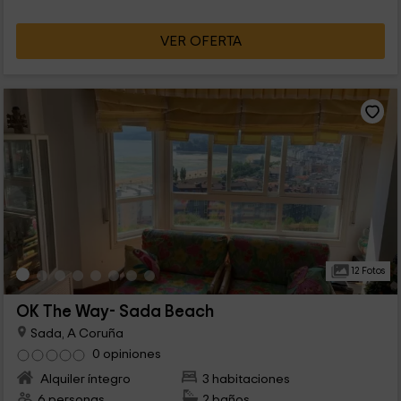
VER OFERTA
12 Fotos
OK The Way- Sada Beach
Sada, A Coruña
0 opiniones
Alquiler íntegro
3 habitaciones
6 personas
2 baños