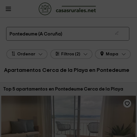
CasasRurales.net
Casas Rurales
Apartamentos
Apartamentos Galicia
Apartamentos A Coruña
Apartamentos Pontedeume
Los 5 MEJORES Apartamentos cerca de la Playa en Pontedeume de alquiler de
2026
Pontedeume (A Coruña)
Ordenar
Filtros (2)
Mapa
Apartamentos Cerca de la Playa en Pontedeume
Ordenar por:
Top 5 apartamentos en Pontedeume Cerca de la Playa