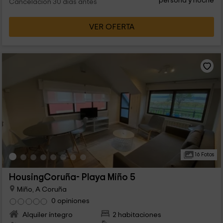
persona y noche
Cancelación 30 días antes
VER OFERTA
16 Fotos
HousingCoruña- Playa Miño 5
Miño, A Coruña
0 opiniones
Alquiler íntegro
2 habitaciones