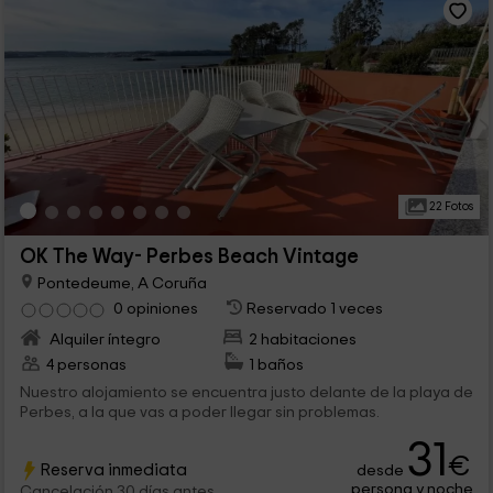
22 Fotos
OK The Way- Perbes Beach Vintage
Pontedeume, A Coruña
0 opiniones
Reservado 1 veces
Alquiler íntegro
2 habitaciones
4 personas
1 baños
Nuestro alojamiento se encuentra justo delante de la playa de
Perbes, a la que vas a poder llegar sin problemas.
31
€
Reserva inmediata
desde
persona y noche
Cancelación 30 días antes