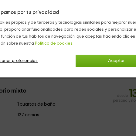
rgue.
pamos por tu privacidad
ento.
okies propias y de terceros y tecnologías similares para mejorar nuest
co, proporcionar funcionalidades para redes sociales y personalizar e
 función de tus hábitos de navegación, que aceptas haciendo clic en 
odrás sentar a admirar el paisaje.
ión sobre nuestra
Política de cookies.
ehículo.
ionar preferencias
Aceptar
rio mixto
1
desde
persona y n
1 cuartos de baño
127 camas