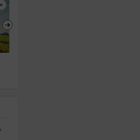
bo
Escape Rooms
Parques Zoológicos
 
Escape room de fantasía y 
Vista a parque zoológico en
dragones en Lugo 60 min
Lugo un día
Lugo (Ciudad)
Lugo (Ciudad)
24.8 km
29.3 km
a partir de 50€
a partir de 10€
n