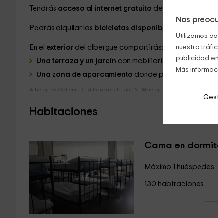
Tendrás
acceso al
internet gratuito
desde todo el albe
Nos preocu
Podrás alquilar las
bicicletas disponibles
en el alojami
Utilizamos co
En el
exterior
del albergue compartirás:
nuestro tráfi
publicidad en
Una terraza y un jardín
con mobiliario en el que te p
Más informac
Una zona de aparcamiento
donde puedes dejar tu v
Albergues Galicia
Albergues Lugo
Albergues Portomarin
Gest
Habitaciones
Cama en dormito
Máximo 1 huéspedes
130 habitaciones