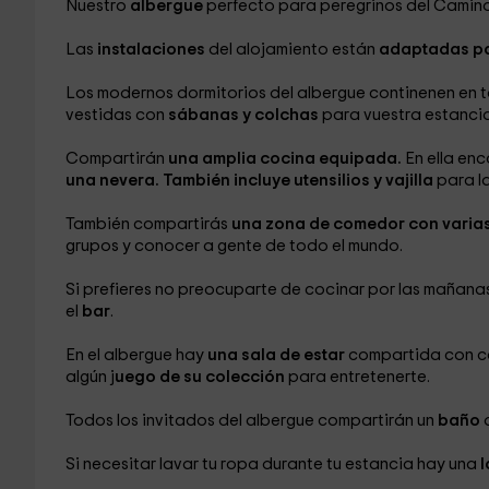
Nuestro
albergue
perfecto para peregrinos del Camin
Las
instalaciones
del alojamiento están
adaptadas pa
Los modernos dormitorios del albergue continenen en t
vestidas con
sábanas y colchas
para vuestra estanci
Compartirán
una amplia cocina equipada.
En ella enc
una nevera. También incluye utensilios y vajilla
para l
También compartirás
una zona de comedor con varias
grupos y conocer a gente de todo el mundo.
Si prefieres no preocuparte de cocinar por las mañana
el
bar
.
En el albergue hay
una sala de estar
compartida con 
algún j
uego de su colección
para entretenerte.
Todos los invitados del albergue compartirán un
baño
d
Si necesitar lavar tu ropa durante tu estancia hay una
l