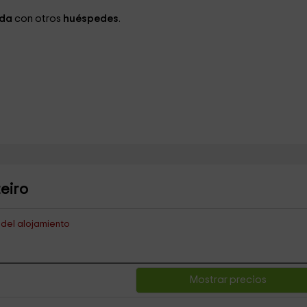
ida
con otros
huéspedes
.
eiro
s del alojamiento
Mostrar precios