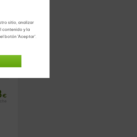
ro sitio, analizar
l contenido y la
el botón 'Aceptar'.
3
€
oche