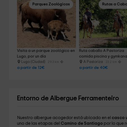
Parques Zoológicos
Rutas a Caba
Visita a un parque zoológico en 
Ruta caballo A Pastoriza 
Lugo, por un día
comida piscina y gymkan
Lugo (Ciudad)
A Pastoriza
29.3 km
23.2 km
a partir de 12€
a partir de 40€
Entorno de Albergue Ferramenteiro
Nuestro albergue acogedor está ubicado en el
casco 
uno de las etapas del
Camino de Santiago
por lo que 