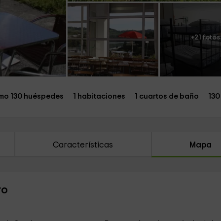
+21 fotos
mo 130 huéspedes
1 habitaciones
1 cuartos de baño
130
Características
Mapa
ro