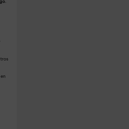
go.
y
otros
 en