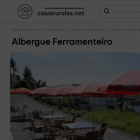
CasasRurales.net
Casas Rurales
Casas Rurales Galicia
Casas Rurales Lu
Albergue Ferramenteiro