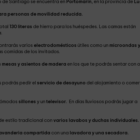
o de Santiago se encuentra en
Portomarín
, en la provincia de
Lu
ra personas de movilidad reducida.
otal
130 literas
de hierro
para los huéspedes. Las camas están
a.
ontrarás varios
electrodomésticos
útiles como un
microondas 
as comidas de los invitados.
 mesas y asientos de madera
en los que te podrás sentar con 
s podrás pedir el
servicio de desayuno
del alojamiento o comer
cómodos
sillones
y un
televisor.
En días lluviosos podrás jugar a
e estilo tradicional con
varios
lavabos y duchas individuales.
avanderia compartida
con una
lavadora y una secadora.