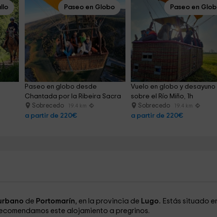
llo
Paseo en Globo
Paseo en Glo
Paseo en globo desde 
Vuelo en globo y desayuno
a
Chantada por la Ribeira Sacra
sobre el Río Miño, 1h
Sobrecedo
Sobrecedo
19.4 km
19.4 km
a partir de 220€
a partir de 220€
urbano
de
Portomarín
, en la provincia de
Lugo.
Estás situado e
recomendamos este alojamiento a pregrinos.