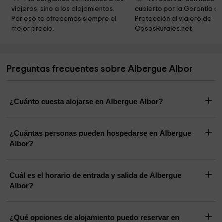
viajeros, sino a los alojamientos. 
cubierto por la Garantía de
San Martiño De Laxe
7,5 km
Por eso te ofrecemos siempre el 
Protección al viajero de 
mejor precio.
CasasRurales.net
Cementerio
7,6 km
Ermida de San Gregorio
7,6 km
Preguntas frecuentes sobre Albergue Albor
Centro Patelas Cuntis
7,7 km
Fonte e Lavadero Das Bouciñas
7,7 km
¿Cuánto cuesta alojarse en Albergue Albor?
¿Cuántas personas pueden hospedarse en Albergue
Albor?
Cuál es el horario de entrada y salida de Albergue
Albor?
¿Qué opciones de alojamiento puedo reservar en