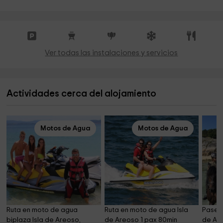
Ver todas las instalaciones y servicios
Actividades cerca del alojamiento
Motos de Agua
Motos de Agua
Ruta en moto de agua 
Ruta en moto de agua Isla 
Paseo 
biplaza Isla de Areoso, 
de Areoso 1 pax 80min
de Aro