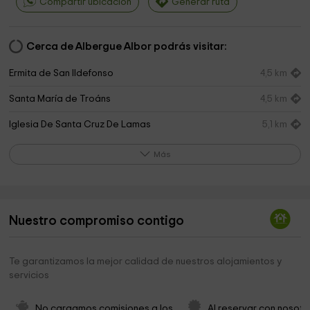
Compartir ubicación
Generar ruta
Cerca de Albergue Albor podrás visitar:
Ermita de San Ildefonso
4,5 km
Santa María de Troáns
4,5 km
Iglesia De Santa Cruz De Lamas
5,1 km
Iglesia de Santa Maria
6,2 km
Más
Igrexa de San Xián de Romai
6,9 km
Castro de Romai Vello
6,9 km
Nuestro compromiso contigo
Parroquia de Santa María de Cuntis
7,0 km
Ayuntamiento de Cuntis
7,4 km
Te garantizamos la mejor calidad de nuestros alojamientos y
servicios
A Feira . Park
7,4 km
Petróglifo Outeiro das Cartas
7,5 km
No cargamos comisiones a los 
Al reservar con nosotr