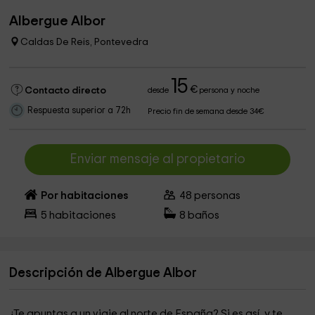
Albergue Albor
Caldas De Reis, Pontevedra
15
€
Contacto directo
desde
persona y noche
Respuesta superior a 72h
Precio fin de semana desde 34€
Enviar mensaje al propietario
Por habitaciones
48
personas
5
habitaciones
8
baños
Descripción de Albergue Albor
¿Te apuntas a un viaje al norte de España? Si es así, y te