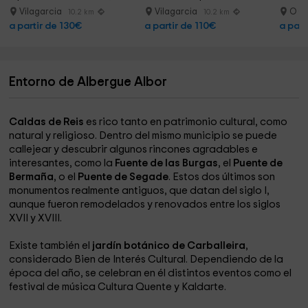
80min
Vilagarcia
Vilagarcia
O G
10.2 km
10.2 km
a partir de 130€
a partir de 110€
a part
Entorno de Albergue Albor
Caldas de Reis
es rico tanto en patrimonio cultural, como
natural y religioso. Dentro del mismo municipio se puede
callejear y descubrir algunos rincones agradables e
interesantes, como la
Fuente de las Burgas
, el
Puente de
Bermaña
, o el
Puente de Segade
. Estos dos últimos son
monumentos realmente antiguos, que datan del siglo I,
aunque fueron remodelados y renovados entre los siglos
XVII y XVIII.
Existe también el
jardín botánico de Carballeira
,
considerado Bien de Interés Cultural. Dependiendo de la
época del año, se celebran en él distintos eventos como el
festival de música Cultura Quente y Kaldarte.